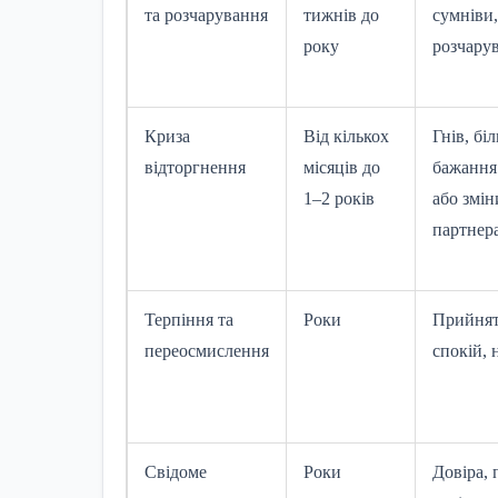
та розчарування
тижнів до
сумніви,
року
розчару
Криза
Від кількох
Гнів, біл
відторгнення
місяців до
бажання
1–2 років
або змін
партнер
Терпіння та
Роки
Прийнят
переосмислення
спокій, 
Свідоме
Роки
Довіра, 