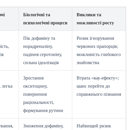
чі
Біологічні та
Виклики та
психологічні процеси
можливості росту
,
Пік дофаміну та
Ризик ігнорування
ість,
норадреналіну,
червоних прапорців;
ія
падіння серотоніну,
можливість глибокого
сильна ідеалізація
знайомства
Зростання
Втрата «вау-ефекту»;
 легка
окситоцину,
шанс перейти до
повернення
справжнього пізнання
раціональності,
формування рутини
ування,
Зниження дофаміну,
Найвищий ризик