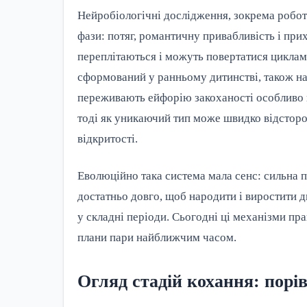
Нейробіологічні дослідження, зокрема робот
фази: потяг, романтичну привабливість і при
переплітаються і можуть повертатися циклами
сформований у ранньому дитинстві, також на
переживають ейфорію закоханості особливо г
тоді як уникаючий тип може швидко відсторо
відкритості.
Еволюційно така система мала сенс: сильна п
достатньо довго, щоб народити і виростити ди
у складні періоди. Сьогодні ці механізми пра
плани пари найближчим часом.
Огляд стадій кохання: порі