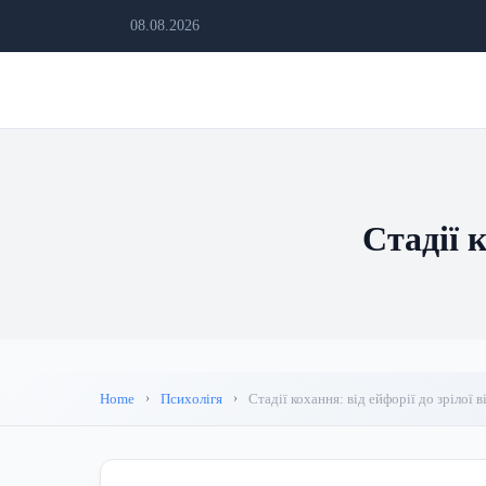
08.08.2026
Стадії к
Home
Психолігя
Стадії кохання: від ейфорії до зрілої 