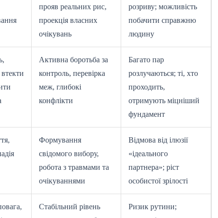
прояв реальних рис,
розриву; можливість
вання
проекція власних
побачити справжню
очікувань
людину
ь,
Активна боротьба за
Багато пар
 втекти
контроль, перевірка
розлучаються; ті, хто
ити
меж, глибокі
проходить,
а
конфлікти
отримують міцніший
фундамент
тя,
Формування
Відмова від ілюзії
надія
свідомого вибору,
«ідеального
робота з травмами та
партнера»; ріст
очікуваннями
особистої зрілості
повага,
Стабільний рівень
Ризик рутини;