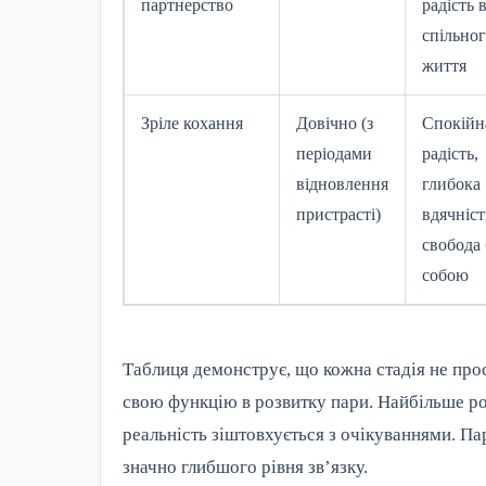
партнерство
радість в
спільно
життя
Зріле кохання
Довічно (з
Спокійн
періодами
радість,
відновлення
глибока
пристрасті)
вдячніст
свобода
собою
Таблиця демонструє, що кожна стадія не пр
свою функцію в розвитку пари. Найбільше роз
реальність зіштовхується з очікуваннями. Па
значно глибшого рівня зв’язку.