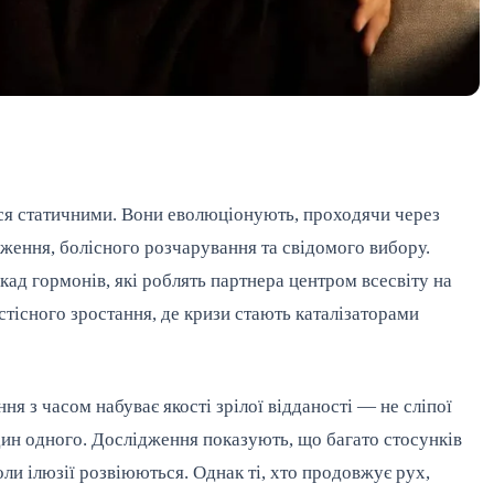
я статичними. Вони еволюціонують, проходячи через
иження, болісного розчарування та свідомого вибору.
кад гормонів, які роблять партнера центром всесвіту на
тісного зростання, де кризи стають каталізаторами
ння з часом набуває якості зрілої відданості — не сліпої
один одного. Дослідження показують, що багато стосунків
оли ілюзії розвіюються. Однак ті, хто продовжує рух,