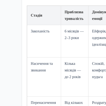
Приблизна
Доміную
Стадія
тривалість
емоції
Закоханість
6 місяців —
Ейфорія
2–3 роки
одержим
ідеалізац
Насичення та
Кілька
Спокій,
звикання
місяців —
комфорт,
до 2 років
нудьга
Перенасичення
Від кількох
Роздрат