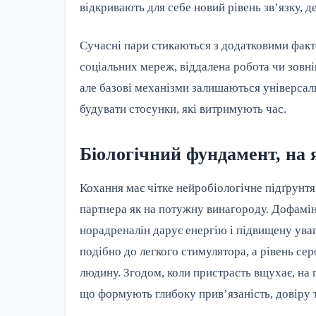
відкривають для себе новий рівень зв’язку, д
Сучасні пари стикаються з додатковими факт
соціальних мереж, віддалена робота чи зовні
але базові механізми залишаються універсаль
будувати стосунки, які витримують час.
Біологічний фундамент, на 
Кохання має чітке нейробіологічне підґрунтя
партнера як на потужну винагороду. Дофамін
норадреналін дарує енергію і підвищену уваг
подібно до легкого стимулятора, а рівень се
людину. Згодом, коли пристрасть вщухає, на
що формують глибоку прив’язаність, довіру 