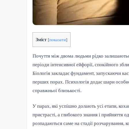
Зміст
[
показати
]
Почуття між двома людьми рідко залишаютьс
періоди інтенсивної ейфорії, спокійного збл
Біологія закладає фундамент, запускаючи кас
перших порах. Психологія додає шари особис
справжньої близькості.
У парах, які успішно долають усі етапи, коха
пристрасті, а глибокого знання і прийняття 
розпадаються саме на стадії розчарування, к