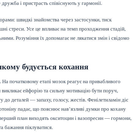
е дружба і пристрасть співіснують у гармонії.
орами: швидкі знайомства через застосунки, тиск
шні стреси. Усе це впливає на темп проходження стадій,
ними. Розуміння їх допомагає не лякатися змін і свідомо
якому будується кохання
. На початковому етапі мозок реагує на привабливого
 викликає ейфорію та сильну мотивацію бути поруч,
у до деталей — запаху, голосу, жестів. Фенілетиламін діє
ротоніну падає, що пояснює нав’язливі думки про кохану
 перший план виходять окситоцин і вазопресин — гормони,
та бажання піклуватися.