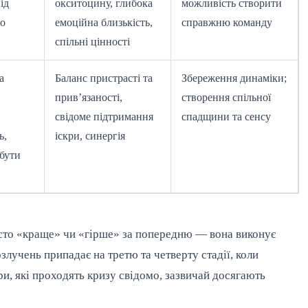
ід
окситоцину, глибока
можливість створити
го
емоційна близькість,
справжню команду
спільні цінності
а
Баланс пристрасті та
Збереження динаміки;
прив’язаності,
створення спільної
свідоме підтримання
спадщини та сенсу
ь,
іскри, синергія
 бути
осто «краще» чи «гірше» за попередню — вона виконує
лучень припадає на третю та четверту стадії, коли
ри, які проходять кризу свідомо, зазвичай досягають