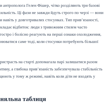
и антрополога Гелен Фішер, чітко розділяють три базові
хильність. Ці фази не завжди йдуть строго по черзі — вони
 навіть у довготривалих стосунках. Тип прив’язаності,
кладає відбиток: люди з тривожним стилем часто
остро і болісно реагують на перші ознаки охолодження,
нюватися саме тоді, коли стосунки потребують більшої
ристрасть на старті допомагала парі залишатися разом
тину, а глибока прив’язаність забезпечувала стабільність
цюють у тому ж режимі, навіть коли діти не входять у
вняльна таблиця