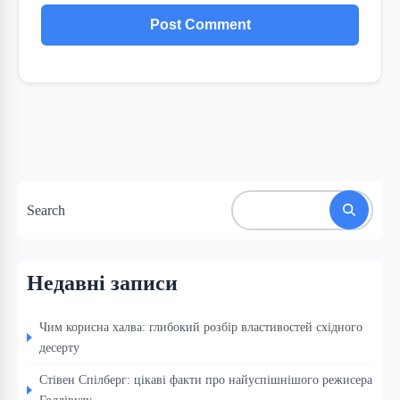
Search
Недавні записи
Чим корисна халва: глибокий розбір властивостей східного
десерту
Стівен Спілберг: цікаві факти про найуспішнішого режисера
Голлівуду