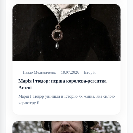
Павло Мельниченко
18.07.2026
Історія
Марія i тюдор: перша королева-регентка
Англії
Марія I Тюдор увійшла в історію як жінка, яка силою
характеру й…