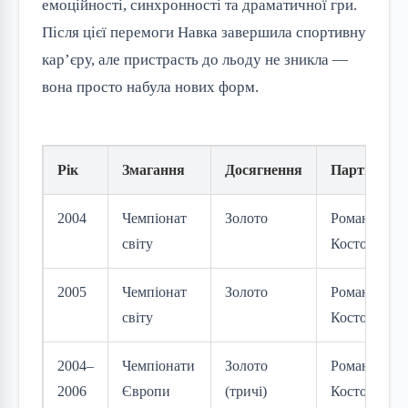
емоційності, синхронності та драматичної гри.
Після цієї перемоги Навка завершила спортивну
кар’єру, але пристрасть до льоду не зникла —
вона просто набула нових форм.
Рік
Змагання
Досягнення
Партнер
2004
Чемпіонат
Золото
Роман
світу
Костомаров
2005
Чемпіонат
Золото
Роман
світу
Костомаров
2004–
Чемпіонати
Золото
Роман
2006
Європи
(тричі)
Костомаров