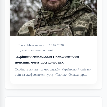
Павло Мельниченко
15.07.2026
Цікаві та визначні постаті
54-річний співак-воїн Положинський
пояснив, чому досі холостяк
Особисте життя під час служби Український співак-
воїн та ексфронтмен гурту «Тартак» Олександр…