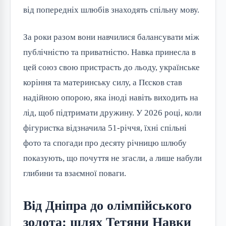
від попередніх шлюбів знаходять спільну мову.
За роки разом вони навчилися балансувати між
публічністю та приватністю. Навка принесла в
цей союз свою пристрасть до льоду, українське
коріння та материнську силу, а Пєсков став
надійною опорою, яка іноді навіть виходить на
лід, щоб підтримати дружину. У 2026 році, коли
фігуристка відзначила 51-річчя, їхні спільні
фото та спогади про десяту річницю шлюбу
показують, що почуття не згасли, а лише набули
глибини та взаємної поваги.
Від Дніпра до олімпійського
золота: шлях Тетяни Навки