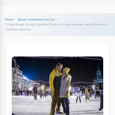
Home
Цікаві та визначні постаті
Тетяна Навка чоловік Дмитро Пєсков: історія кохання, випробувань та
сімейної гармонії