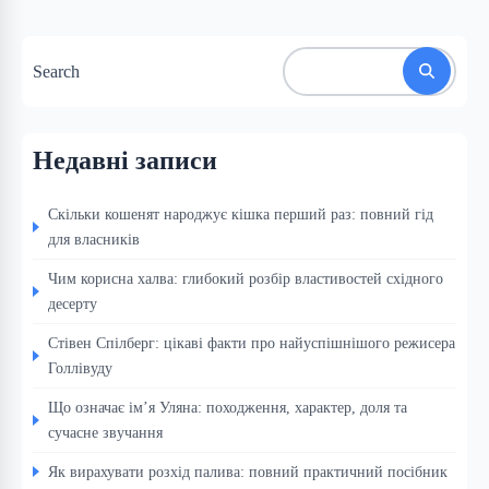
Search
Недавні записи
Скільки кошенят народжує кішка перший раз: повний гід
для власників
Чим корисна халва: глибокий розбір властивостей східного
десерту
Стівен Спілберг: цікаві факти про найуспішнішого режисера
Голлівуду
Що означає ім’я Уляна: походження, характер, доля та
сучасне звучання
Як вирахувати розхід палива: повний практичний посібник