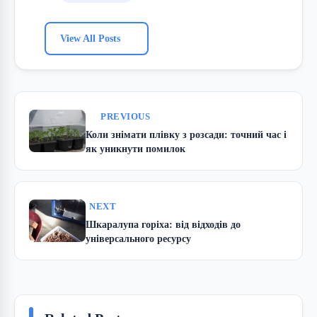
View All Posts
PREVIOUS
Коли знімати плівку з розсади: точний час і
як уникнути помилок
NEXT
Шкаралупа горіха: від відходів до
універсального ресурсу