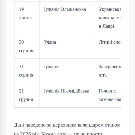
19
Іуліанія Ольшанська
Українська
липня
княжна, мощі
в Лаврі
30
Уляна
Літній спокій
серпня
31
Іуліанія
Завершення
серпня
літа
21
Іуліанія Нікомідійська
Головне
грудня
зимове свято
Дані наведено за церковним календарем станом 
на 2026 рік. Кожна дата — це не просто 