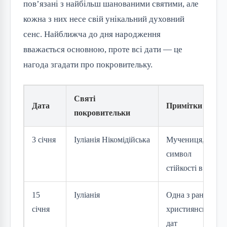
пов’язані з найбільш шанованими святими, але 
кожна з них несе свій унікальний духовний 
сенс. Найближча до дня народження 
вважається основною, проте всі дати — це 
нагода згадати про покровительку.
Святі
Дата
Примітки
покровительки
3 січня
Іуліанія Нікомідійська
Мучениця,
символ
стійкості в вірі
15
Іуліанія
Одна з ранніх
січня
християнських
дат