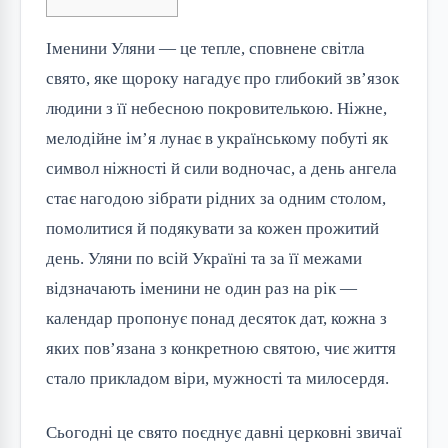
Іменини Уляни — це тепле, сповнене світла 
свято, яке щороку нагадує про глибокий зв’язок 
людини з її небесною покровителькою. Ніжне, 
мелодійне ім’я лунає в українському побуті як 
символ ніжності й сили водночас, а день ангела 
стає нагодою зібрати рідних за одним столом, 
помолитися й подякувати за кожен прожитий 
день. Уляни по всій Україні та за її межами 
відзначають іменини не один раз на рік — 
календар пропонує понад десяток дат, кожна з 
яких пов’язана з конкретною святою, чиє життя 
стало прикладом віри, мужності та милосердя.
Сьогодні це свято поєднує давні церковні звичаї 