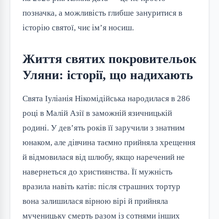
позначка, а можливість глибше зануритися в 
історію святої, чиє ім’я носиш.
Життя святих покровительок
Уляни: історії, що надихають
Свята Іуліанія Нікомідійська народилася в 286 
році в Малій Азії в заможній язичницькій 
родині. У дев’ять років її заручили з знатним 
юнаком, але дівчина таємно прийняла хрещення 
й відмовилася від шлюбу, якщо наречений не 
навернеться до християнства. Її мужність 
вразила навіть катів: після страшних тортур 
вона залишилася вірною вірі й прийняла 
мученицьку смерть разом із сотнями інших 