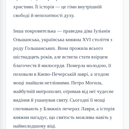
християн. Її історія — це гімн внутрішній 
свободі й непохитності духу.
Інша покровителька — праведна діва Іуліанія 
Ольшанська, українська княжна XVI століття з 
роду Гольшанських. Вона прожила всього 
шістнадцять років, але встигла стати взірцем 
благочестя й милосердя. Померла молодою, її 
поховали в Києво-Печерській лаврі, а згодом 
мощі знайшли нетлінними. Петро Могила, 
майбутній митрополит, отримав від неї чудесне 
видіння й ушанував святу. Сьогодні її мощі 
спочивають у Ближніх печерах Лаври, а історія 
княжни нагадує, що святость можлива навіть у 
наймолодшому віці.