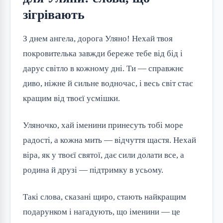
зігрівають
З днем ангела, дорога Уляно! Нехай твоя 
покровителька завжди береже тебе від бід і 
дарує світло в кожному дні. Ти — справжнє 
диво, ніжне й сильне водночас, і весь світ стає 
кращим від твоєї усмішки.
Уляночко, хай іменини принесуть тобі море 
радості, а кожна мить — відчуття щастя. Нехай 
віра, як у твоєї святої, дає сили долати все, а 
родина й друзі — підтримку в усьому.
Такі слова, сказані щиро, стають найкращим 
подарунком і нагадують, що іменини — це 