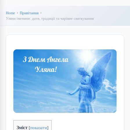
Home
Привітання
Уляни іменини: дати, традиції та чарівне святкування
Зміст
[
показати
]