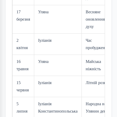
17
Уляна
Весняне
березня
оновлення
духу
2
Іуліанія
Час
квітня
пробудження
16
Уляна
Майська
травня
ніжність
15
Іуліанія
Літній розквіт
червня
5
Іуліанія
Народна назва
липня
Константинопольська
Улянин день