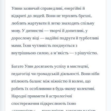
Уляни зазвичай справедливі, енергійні й 
відкриті до людей. Вони не терплять брехні, 
люблять жартувати й легко знаходять спільну 
мову. У дитинстві — творчі й допитливі, у 
дорослому віці — надійні подруги й турботливі 
мами. Їхня чутливість поєднується з 
внутрішньою силою, а м’якість — з рішучістю.
Багато Улян досягають успіху в мистецтві, 
педагогіці чи громадській діяльності. Вони ніби 
втілюють баланс між ніжністю й волею, що 
робить їх особливими в будь-якому колективі. 
Народні прикмети й астрологічні 
спостереження підкреслюють їхню 
«сонячність» — вони вміють дарувати радість 