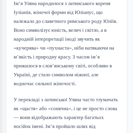
Ім’я Уляна народилося з латинського кореня 
Іуліанія, жіночої форми від Юліанус, що 
належало до славетного римського роду Юліїв. 
Воно символізує юність, велич і світло, а в 
народній інтерпретації іноді звучить як 
«кучерява» чи «пухнаста», ніби натякаючи на 
м’якість і природну красу. З часом ім’я 
прижилося в слов’янському світі, особливо в 
Україні, де стало символом ніжної, але 
водночас сильної жіночості.
У перекладі з латинської Уляна часто тлумачать 
як «щастя» або «сонячна», і це не просто слова 
— вони відображають характер багатьох 
носійок імені. Ім’я пройшло шлях від 