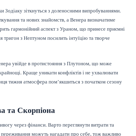
ки Зодіаку зіткнуться з доленосними випробуваннями.
кування та нових знайомств, а Венера визначатиме
орить гармонійний аспект з Ураном, що принесе приємні
я тригон з Нептуном посилить інтуїцію та творче
нера увійде в протистояння з Плутоном, що може
крайнощі. Краще уникати конфліктів і не ухвалювати
інця тижня атмосфера пом’якшиться з початком сезону
ва та Скорпіона
ивогу через фінанси. Варто переглянути витрати та
і переживання можуть нагадати про себе, тож важливо