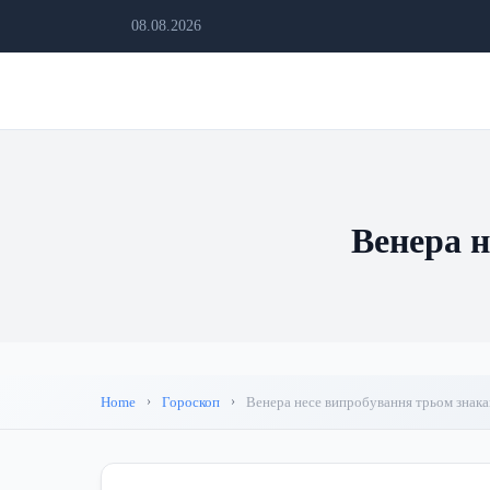
08.08.2026
Венера н
Home
Гороскоп
Венера несе випробування трьом знака