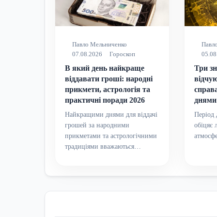
Павло Мельниченко
Павл
07.08.2026
Гороскоп
05.08
В який день найкраще
Три зн
віддавати гроші: народні
відчую
прикмети, астрологія та
справ
практичні поради 2026
днями
Найкращими днями для віддачі
Період 
грошей за народними
обіцяє 
прикметами та астрологічними
атмосф
традиціями вважаються…