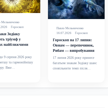
о Мельниченко
.2026
Гороскоп
Павло Мельниченко
16.07.2026
Гороскоп
аки Зодіаку
ть тріумф у
Гороскоп на 17 липня:
ах найближчими
Овнам — перепочинок,
Рибам — випробування
до 9 серпня 2026 року
17 липня 2026 року принесе
легшу та гармонійнішу
багатьом знакам Зодіаку шанс
еру. Вже…
сповільнити темп після…