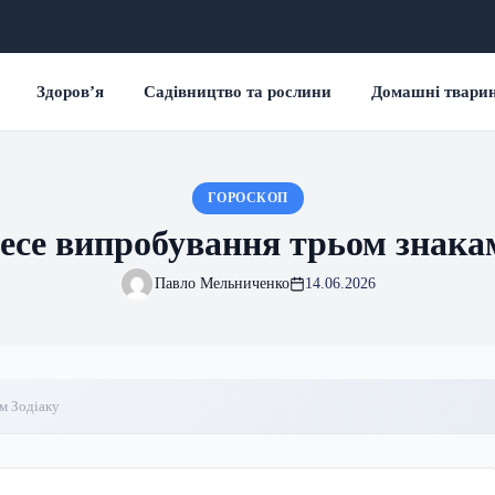
Здоров’я
Садівництво та рослини
Домашні твари
ГОРОСКОП
есе випробування трьом знака
Павло Мельниченко
14.06.2026
м Зодіаку