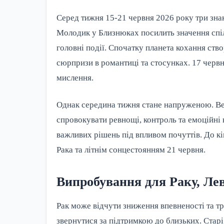
Серед тижня 15-21 червня 2026 року три зна
Молодик у Близнюках посилить значення спіл
головні події. Спочатку планета кохання ств
сюрпризи в романтиці та стосунках. 17 червн
мислення.
Однак середина тижня стане напруженою. Ве
спровокувати ревнощі, контроль та емоційні 
важливих рішень під впливом почуттів. До к
Рака та літнім сонцестоянням 21 червня.
Випробування для Раку, Ле
Рак може відчути зниження впевненості та тр
звернутися за підтримкою до близьких. Стар