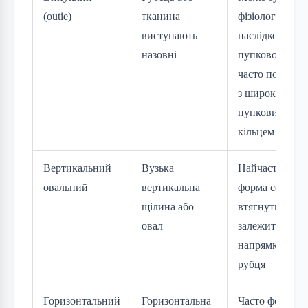
(outie)
тканина
фізіологічним 
виступають
наслідком
назовні
пупкової грижі
часто пов’яза
з широким
пупковим
кільцем
Вертикальний
Вузька
Найчастіша
овальний
вертикальна
форма серед
щілина або
втягнутих пуп
овал
залежить від
напрямку рост
рубця
Горизонтальний
Горизонтальна
Часто формуєт