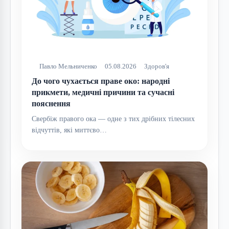
Павло Мельниченко
05.08.2026
Здоров'я
До чого чухається праве око: народні
прикмети, медичні причини та сучасні
пояснення
Свербіж правого ока — одне з тих дрібних тілесних
відчуттів, які миттєво…