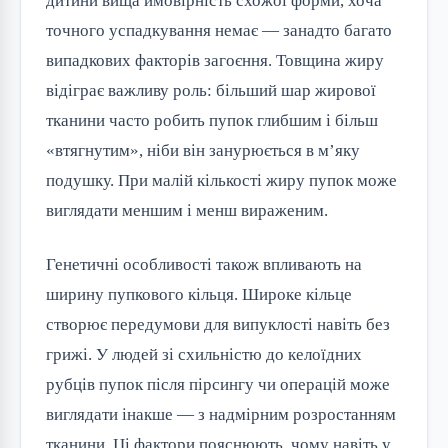
дитини вища ймовірність схожої форми, хоча
точного успадкування немає — занадто багато
випадкових факторів загоєння. Товщина жиру
відіграє важливу роль: більший шар жирової
тканини часто робить пупок глибшим і більш
«втягнутим», ніби він занурюється в м’яку
подушку. При малій кількості жиру пупок може
виглядати меншим і менш вираженим.
Генетичні особливості також впливають на
ширину пупкового кільця. Широке кільце
створює передумови для випуклості навіть без
грижі. У людей зі схильністю до келоїдних
рубців пупок після пірсингу чи операцій може
виглядати інакше — з надмірним розростанням
тканини. Ці фактори пояснюють, чому навіть у