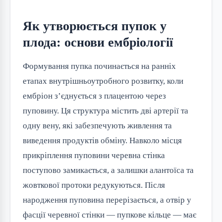
Як утворюється пупок у
плода: основи ембріології
Формування пупка починається на ранніх
етапах внутрішньоутробного розвитку, коли
ембріон з’єднується з плацентою через
пуповину. Ця структура містить дві артерії та
одну вену, які забезпечують живлення та
виведення продуктів обміну. Навколо місця
прикріплення пуповини черевна стінка
поступово замикається, а залишки алантоїса та
жовткової протоки редукуються. Після
народження пуповина перерізається, а отвір у
фасції черевної стінки — пупкове кільце — має