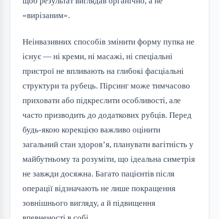
щоб результат виглядав органічно, а не
«вирізаним».
Неінвазивних способів змінити форму пупка не
існує — ні креми, ні масажі, ні спеціальні
пристрої не впливають на глибокі фасціальні
структури та рубець. Пірсинг може тимчасово
приховати або підкреслити особливості, але
часто призводить до додаткових рубців. Перед
будь-якою корекцією важливо оцінити
загальний стан здоров’я, планувати вагітність у
майбутньому та розуміти, що ідеальна симетрія
не завжди досяжна. Багато пацієнтів після
операції відзначають не лише покращення
зовнішнього вигляду, а й підвищення
впевненості в собі.