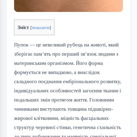
Зміст
[
показати
]
Пупок — це невеликий рубець на животі, який
зберігає пам’ять про перший зв’язок людини з
материнським організмом. Його форма
формується не випадково, а внаслідок
складного поєднання ембріонального розвитку,
індивідуальних особливостей загоєння тканин і
подальших змін протягом життя. Головними
чинниками виступають товщина підшкірно-
жирової клітковини, міцність фасціальних
структур черевної стінки, генетична схильність
до типу рубцювання та наявність спеціальної