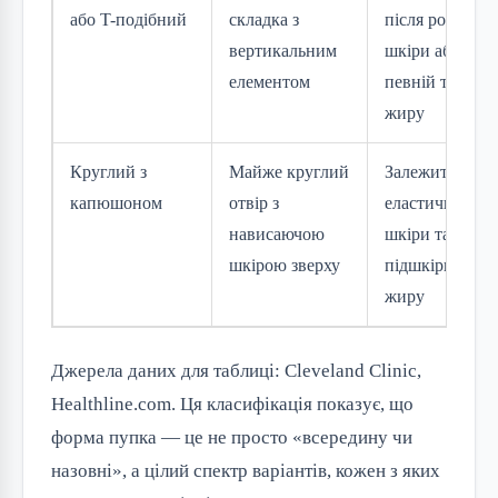
або T-подібний
складка з
після розтягне
вертикальним
шкіри або при
елементом
певній товщин
жиру
Круглий з
Майже круглий
Залежить від
капюшоном
отвір з
еластичності
нависаючою
шкіри та кільк
шкірою зверху
підшкірного
жиру
Джерела даних для таблиці: Cleveland Clinic,
Healthline.com. Ця класифікація показує, що
форма пупка — це не просто «всередину чи
назовні», а цілий спектр варіантів, кожен з яких