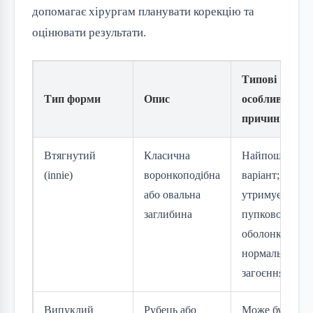
допомагає хірургам планувати корекцію та
оцінювати результати.
Типові
Тип форми
Опис
особливості а
причини
Втягнутий
Класична
Найпоширені
(innie)
воронкоподібна
варіант;
або овальна
утримується
заглибина
пупковою
оболонкою та
нормальним
загоєнням
Випуклий
Рубець або
Може бути