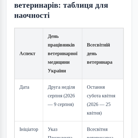
ветеринарів: таблиця для
наочності
День
працівників
Всесвітній
Аспект
ветеринарної
день
медицини
ветеринара
України
Дата
Друга неділя
Остання
серпня (2026
субота квітня
— 9 серпня)
(2026 — 25
квітня)
Ініціатор
Указ
Всесвітня
Президента
ветеринарна