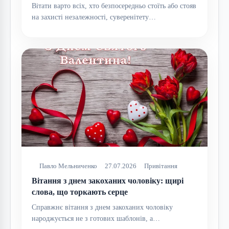
Вітати варто всіх, хто безпосередньо стоїть або стояв
на захисті незалежності, суверенітету…
Павло Мельниченко
27.07.2026
Привітання
Вітання з днем закоханих чоловіку: щирі
слова, що торкають серце
Справжнє вітання з днем закоханих чоловіку
народжується не з готових шаблонів, а…