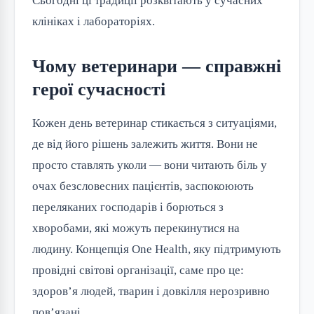
Сьогодні ці традиції розквітають у сучасних 
клініках і лабораторіях.
Чому ветеринари — справжні
герої сучасності
Кожен день ветеринар стикається з ситуаціями, 
де від його рішень залежить життя. Вони не 
просто ставлять уколи — вони читають біль у 
очах безсловесних пацієнтів, заспокоюють 
переляканих господарів і борються з 
хворобами, які можуть перекинутися на 
людину. Концепція One Health, яку підтримують 
провідні світові організації, саме про це: 
здоров’я людей, тварин і довкілля нерозривно 
пов’язані.