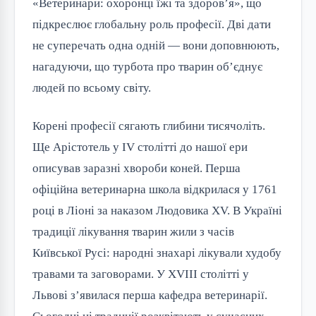
«Ветеринари: охоронці їжі та здоров’я», що 
підкреслює глобальну роль професії. Дві дати 
не суперечать одна одній — вони доповнюють, 
нагадуючи, що турбота про тварин об’єднує 
людей по всьому світу.
Корені професії сягають глибини тисячоліть. 
Ще Арістотель у IV столітті до нашої ери 
описував заразні хвороби коней. Перша 
офіційна ветеринарна школа відкрилася у 1761 
році в Ліоні за наказом Людовика XV. В Україні 
традиції лікування тварин жили з часів 
Київської Русі: народні знахарі лікували худобу 
травами та заговорами. У XVIII столітті у 
Львові з’явилася перша кафедра ветеринарії. 