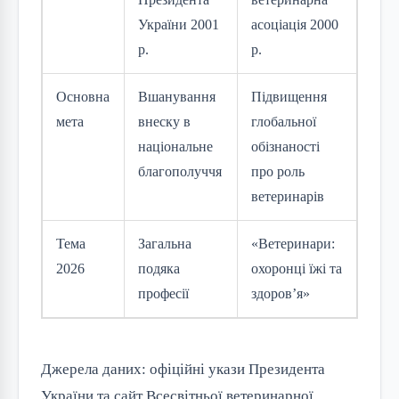
України 2001
асоціація 2000
р.
р.
Основна
Вшанування
Підвищення
мета
внеску в
глобальної
національне
обізнаності
благополуччя
про роль
ветеринарів
Тема
Загальна
«Ветеринари:
2026
подяка
охоронці їжі та
професії
здоров’я»
Джерела даних: офіційні укази Президента 
України та сайт Всесвітньої ветеринарної 