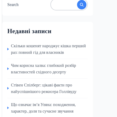
Search
Недавні записи
Скільки кошенят народжує кішка перший
раз: повний гід для власників
Чим корисна халва: глибокий розбір
властивостей східного десерту
Стівен Спілберг: цікаві факти про
найуспішнішого режисера Голлівуду
Що означає ім’я Уляна: походження,
характер, доля та сучасне звучання