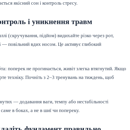
ється якісний сон і контроль стресу.
онтроль і уникнення травм
лі (скручування, підйом) видихайте різко через рот,
і — повільний вдих носом. Це активує глибокий
а: поперек не прогинається, живіт злегка втягнутий. Якщо
ірте техніку. Почніть з 2–3 тренувань на тиждень, щоб
унутих — додавання ваги, темпу або нестабільності
саме в боках, а не в шиї чи попереку.
акладіть фундамент правильно