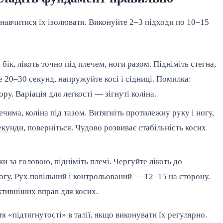
і навчитися їх ізолювати. Виконуйте 2–3 підходи по 10–15
бік, лікоть точно під плечем, ноги разом. Підніміть стегна,
 20–30 секунд, напружуйте косі і сідниці. Помилка:
ру. Варіація для легкості — зігнуті коліна.
ечима, коліна під тазом. Витягніть протилежну руку і ногу,
кунди, поверніться. Чудово розвиває стабільність косих
и за головою, підніміть плечі. Чергуйте лікоть до
огу. Рух повільний і контрольований — 12–15 на сторону.
ктивніших вправ для косих.
я «підтягнутості» в талії, якщо виконувати їх регулярно.