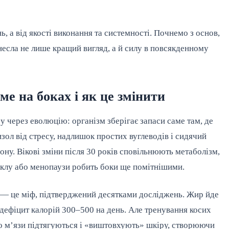
ь, а від якості виконання та системності. Почнемо з основ,
несла не лише кращий вигляд, а й силу в повсякденному
е на боках і як це змінити
 через еволюцію: організм зберігає запаси саме там, де
л від стресу, надлишок простих вуглеводів і сидячий
ну. Вікові зміни після 30 років сповільнюють метаболізм,
иклу або менопаузи робить боки ще помітнішими.
 — це міф, підтверджений десятками досліджень. Жир йде
 дефіцит калорій 300–500 на день. Але тренування косих
бо м’язи підтягуються і «виштовхують» шкіру, створюючи