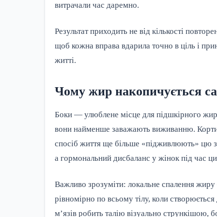
витрачали час даремно.
Результат приходить не від кількості повторен
щоб кожна вправа вдарила точно в ціль і при
житті.
Чому жир накопичується сам
Боки — улюблене місце для підшкірного жиру
вони найменше заважають виживанню. Кортизо
спосіб життя ще більше «підживлюють» цю зо
а гормональний дисбаланс у жінок під час ц
Важливо зрозуміти: локальне спалення жиру
рівномірно по всьому тілу, коли створюється
м’язів робить талію візуально стрункішою, 