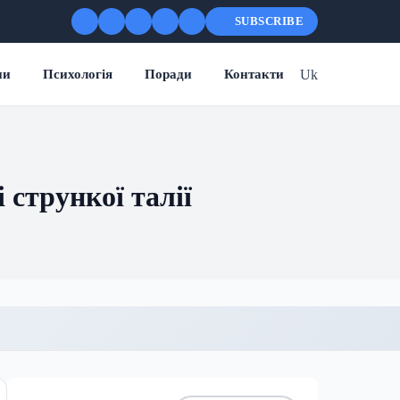
SUBSCRIBE
Uk
ни
Психологія
Поради
Контакти
 стрункої талії