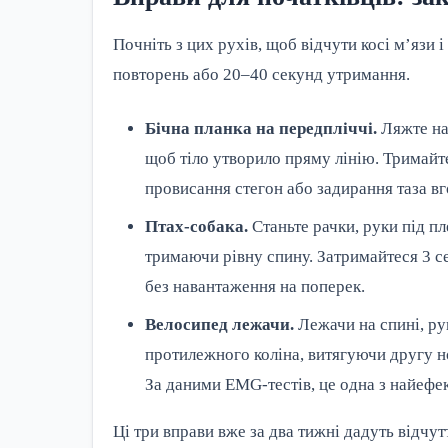
Почніть з цих рухів, щоб відчути косі м’язи 
повторень або 20–40 секунд утримання.
Бічна планка на передпліччі.
Ляжте на 
щоб тіло утворило пряму лінію. Тримайте
провисання стегон або задирання таза вго
Птах-собака.
Станьте рачки, руки під пл
тримаючи рівну спину. Затримайтеся 3 се
без навантаження на поперек.
Велосипед лежачи.
Лежачи на спині, рук
протилежного коліна, витягуючи другу н
За даними EMG-тестів, це одна з найефе
Ці три вправи вже за два тижні дадуть відчутт