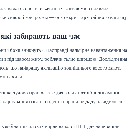
але важливо не перекачати їх гантелями в нахилах —
між силою і контролем — ось секрет гармонійного вигляду.
 які забирають ваш час
ни і боки зникнуть». Насправді надмірне навантаження на
м’язи під шаром жиру, роблячи талію ширшою. Дослідження
азують, що найкращу активацію зовнішнього косого дають
сті нахили.
анка чудово працює, але для косих потрібні динамічні
 та харчування навіть щоденні вправи не дадуть видимого
 комбінація силових вправ на кор і HIIT дає найкращий