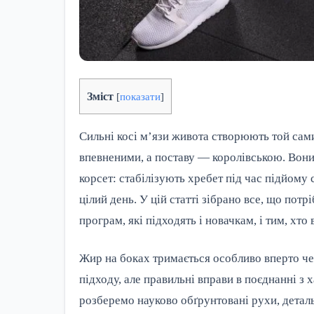
Зміст
[
показати
]
Сильні косі м’язи живота створюють той сам
впевненими, а поставу — королівською. Вон
корсет: стабілізують хребет під час підйому
цілий день. У цій статті зібрано все, що пот
програм, які підходять і новачкам, і тим, хт
Жир на боках тримається особливо вперто че
підходу, але правильні вправи в поєднанні з
розберемо науково обґрунтовані рухи, детальн