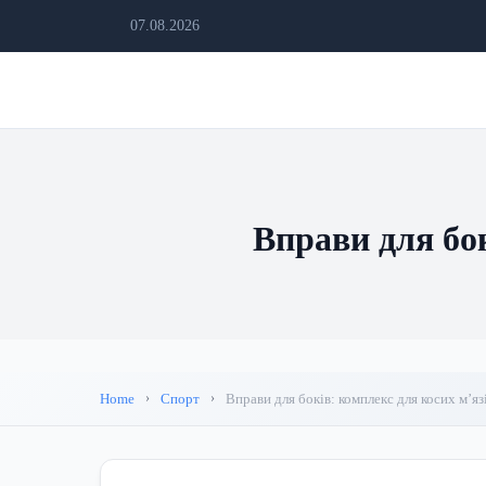
07.08.2026
Вправи для бок
Home
Спорт
Вправи для боків: комплекс для косих м’язі