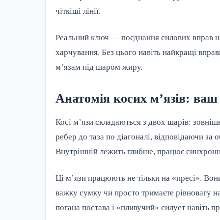
чіткіші лінії.
Реальний ключ — поєднання силових вправ на
харчування. Без цього навіть найкращі вправ
м’язам під шаром жиру.
Анатомія косих м’язів: ваш
Косі м’язи складаються з двох шарів: зовніш
ребер до таза по діагоналі, відповідаючи за 
Внутрішній лежить глибше, працює синхронно 
Ці м’язи працюють не тільки на «пресі». Вон
важку сумку чи просто тримаєте рівновагу на
погана постава і «пливучий» силует навіть п