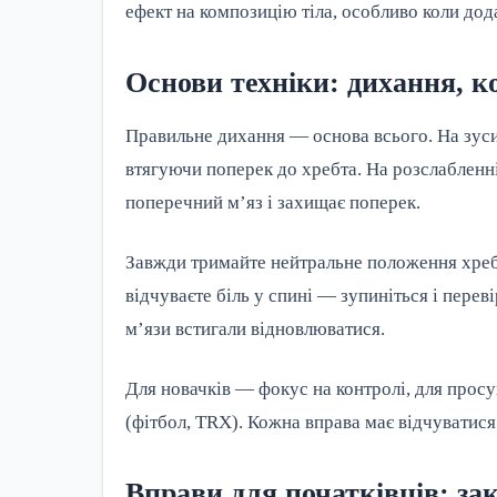
ефект на композицію тіла, особливо коли дода
Основи техніки: дихання, к
Правильне дихання — основа всього. На зусил
втягуючи поперек до хребта. На розслабленн
поперечний м’яз і захищає поперек.
Завжди тримайте нейтральне положення хребт
відчуваєте біль у спині — зупиніться і перев
м’язи встигали відновлюватися.
Для новачків — фокус на контролі, для прос
(фітбол, TRX). Кожна вправа має відчуватися 
Вправи для початківців: з