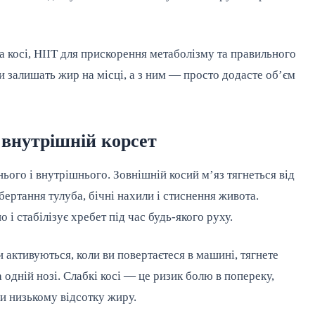
 косі, HIIT для прискорення метаболізму та правильного
и залишать жир на місці, а з ним — просто додасте об’єм
 внутрішній корсет
нього і внутрішнього. Зовнішній косий м’яз тягнеться від
обертання тулуба, бічні нахили і стиснення живота.
і стабілізує хребет під час будь-якого руху.
и активуються, коли ви повертаєтеся в машині, тягнете
 одній нозі. Слабкі косі — це ризик болю в попереку,
ри низькому відсотку жиру.