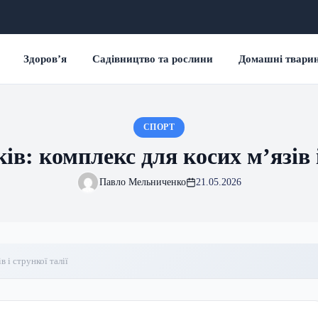
Здоров’я
Садівництво та рослини
Домашні твари
СПОРТ
ів: комплекс для косих м’язів і
Павло Мельниченко
21.05.2026
в і стрункої талії