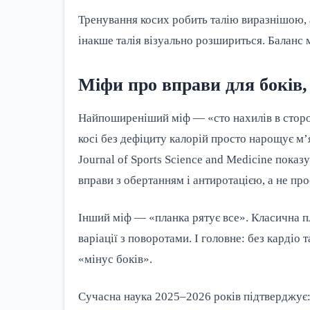
Тренування косих робить талію виразнішою, 
інакше талія візуально розшириться. Баланс 
Міфи про вправи для боків,
Найпоширеніший міф — «сто нахилів в сторо
косі без дефіциту калорій просто нарощує 
Journal of Sports Science and Medicine пок
вправи з обертанням і антиротацією, а не про
Інший міф — «планка рятує все». Класична пл
варіації з поворотами. І головне: без кардіо
«мінус боків».
Сучасна наука 2025–2026 років підтверджує: