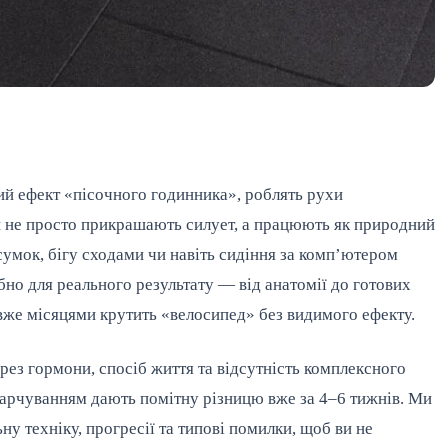
ий ефект «пісочного годинника», роблять рухи
и не просто прикрашають силует, а працюють як природний
 сумок, бігу сходами чи навіть сидіння за комп’ютером
рібно для реального результату — від анатомії до готових
о вже місяцями крутить «велосипед» без видимого ефекту.
рез гормони, спосіб життя та відсутність комплексного
 харчуванням дають помітну різницю вже за 4–6 тижнів. Ми
у техніку, прогресії та типові помилки, щоб ви не