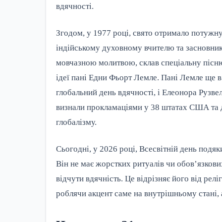
вдячності.
Згодом, у 1977 році, свято отримало потуж
індійському духовному вчителю та засновник
мовчазною молитвою, склав спеціальну пісню
ідеї пані Едни Фьорт Лемле. Пані Лемле ще 
глобальний день вдячності, і Елеонора Рузвел
визнали прокламаціями у 38 штатах США та 
глобалізму.
Сьогодні, у 2026 році, Всесвітній день подяк
Він не має жорстких ритуалів чи обов’язкови
відчути вдячність. Це відрізняє його від релі
роблячи акцент саме на внутрішньому стані, 