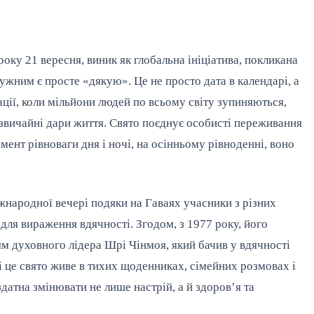
оку 21 вересня, виник як глобальна ініціатива, покликана
тужним є просте «дякую». Це не просто дата в календарі, а
ції, коли мільйони людей по всьому світу зупиняються,
езвичайні дари життя. Свято поєднує особисті переживання
мент рівноваги дня і ночі, на осінньому рівноденні, воно
міжнародної вечері подяки на Гаваях учасники з різних
для вираження вдячності. Згодом, з 1977 року, його
м духовного лідера Шрі Чінмоя, який бачив у вдячності
і це свято живе в тихих щоденниках, сімейних розмовах і
датна змінювати не лише настрій, а й здоров’я та