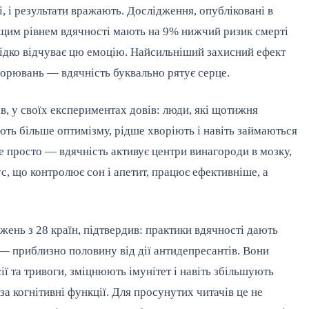
 і результати вражають. Дослідження, опубліковані в
ищим рівнем вдячності мають на 9% нижчий ризик смерті
 рідко відчуває цю емоцію. Найсильніший захисний ефект
орювань — вдячність буквально рятує серце.
в, у своїх експериментах довів: люди, які щотижня
ають більше оптимізму, рідше хворіють і навіть займаються
е просто — вдячність активує центри винагороди в мозку,
с, що контролює сон і апетит, працює ефективніше, а
жень з 28 країн, підтвердив: практики вдячності дають
 — приблизно половину від дії антидепресантів. Вони
 та тривоги, зміцнюють імунітет і навіть збільшують
 за когнітивні функції. Для просунутих читачів це не