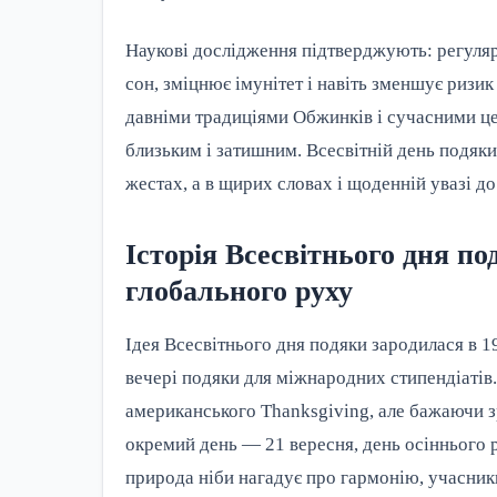
Наукові дослідження підтверджують: регуляр
сон, зміцнює імунітет і навіть зменшує ризик
давніми традиціями Обжинків і сучасними ц
близьким і затишним. Всесвітній день подяки
жестах, а в щирих словах і щоденній увазі до
Історія Всесвітнього дня под
глобального руху
Ідея Всесвітнього дня подяки зародилася в 19
вечері подяки для міжнародних стипендіатів.
американського Thanksgiving, але бажаючи 
окремий день — 21 вересня, день осіннього рі
природа ніби нагадує про гармонію, учасники