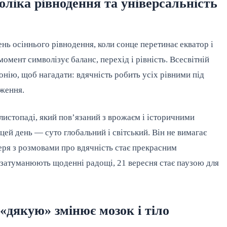
оліка рівнодення та універсальність
нь осіннього рівнодення, коли сонце перетинає екватор і
омент символізує баланс, перехід і рівність. Всесвітній
нію, щоб нагадати: вдячність робить усіх рівними під
дження.
листопаді, який пов’язаний з врожаєм і історичними
 цей день — суто глобальний і світський. Він не вимагає
черя з розмовами про вдячність стає прекрасним
то затуманюють щоденні радощі, 21 вересня стає паузою для
«дякую» змінює мозок і тіло