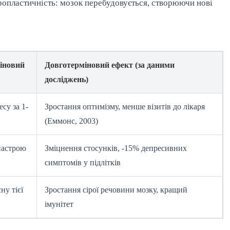
ропластичність: мозок перебудовується, створюючи нові
іновий
Довготерміновий ефект (за даними
досліджень)
су за 1-
Зростання оптимізму, менше візитів до лікаря
(Еммонс, 2003)
настрою
Зміцнення стосунків, -15% депресивних
симптомів у підлітків
ну тієї
Зростання сірої речовини мозку, кращий
імунітет