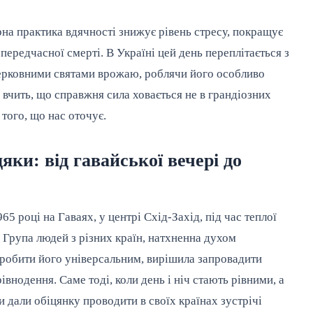
на практика вдячності знижує рівень стресу, покращує
 передчасної смерті. В Україні цей день переплітається з
ерковними святами врожаю, роблячи його особливо
 вчить, що справжня сила ховається не в грандіозних
 того, що нас оточує.
яки: від гавайської вечері до
65 році на Гаваях, у центрі Схід-Захід, під час теплої
 Група людей з різних країн, натхненна духом
зробити його універсальним, вирішила запровадити
внодення. Саме тоді, коли день і ніч стають рівними, а
 дали обіцянку проводити в своїх країнах зустрічі