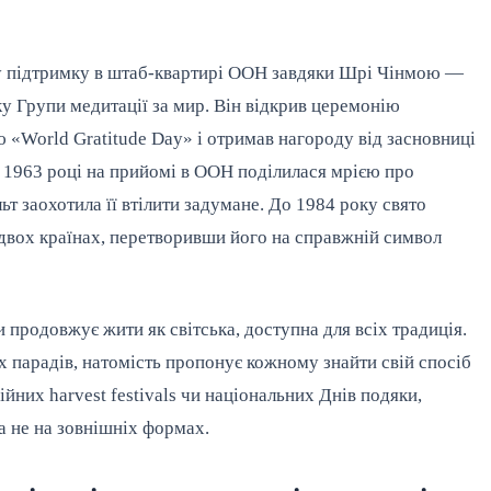
ну підтримку в штаб-квартирі ООН завдяки Шрі Чінмою —
у Групи медитації за мир. Він відкрив церемонію
 «World Gratitude Day» і отримав нагороду від засновниці
в 1963 році на прийомі в ООН поділилася мрією про
ьт заохотила її втілити задумане. До 1984 року свято
двох країнах, перетворивши його на справжній символ
и продовжує жити як світська, доступна для всіх традиція.
х парадів, натомість пропонує кожному знайти свій спосіб
гійних harvest festivals чи національних Днів подяки,
а не на зовнішніх формах.