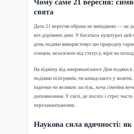
Чому саме 21 вересня: симв
свята
Дата 21 вересня обрана не випадково — це де
ніч дорівнює дню. У багатьох культурах цей м
день подяки використовує цю природну гармо
сонцем, незалежно від статусу, віри чи похо
На відміну від американського Дня подяки в 
подіями пілігримів, чи канадського у жовтні,
індички чи великих застіль, хоча сімейна ве
доповненням. У світі, де поспіх і стрес час
перезавантаження.
Наукова сила вдячності: як 