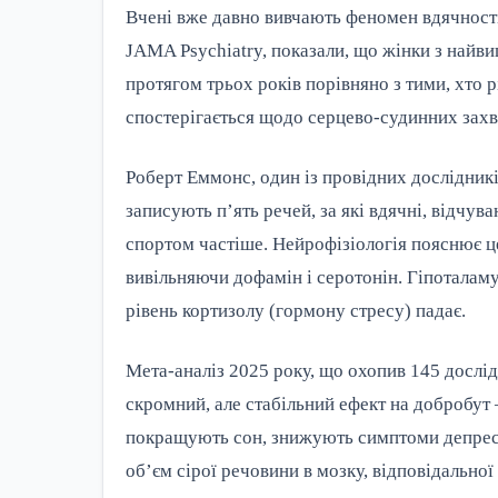
Вчені вже давно вивчають феномен вдячності,
JAMA Psychiatry, показали, що жінки з найв
протягом трьох років порівняно з тими, хто
спостерігається щодо серцево-судинних захв
Роберт Еммонс, один із провідних дослідникі
записують п’ять речей, за які вдячні, відчув
спортом частіше. Нейрофізіологія пояснює ц
вивільняючи дофамін і серотонін. Гіпоталаму
рівень кортизолу (гормону стресу) падає.
Мета-аналіз 2025 року, що охопив 145 дослід
скромний, але стабільний ефект на добробут
покращують сон, знижують симптоми депресії
об’єм сірої речовини в мозку, відповідальної