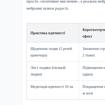
просто «позитивне мислення», а реальна ней
нейронні шляхи радості.
Короткотерм
Практика вдячності
ефект
Щоденник подяк (5 речей
Зниження стре
щовечора)
2 тижні
Лист подяки близькій
Підвищення 
людині
одразу
Медитація вдячності 10 хв
Покращення с
ж ночі