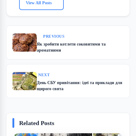
View All Posts
PREVIOUS
Як зробити котлети соковитими та
ароматними
NEXT
День СБУ привітання: ідеї та приклади для
щирого свята
Related Posts