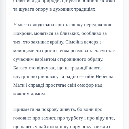
ставитися до природи, цінувати родинні зв’язки
та шукати опору в духовних традиціях.
У містах люди запалюють свічку перед іконою
Покрови, моляться за близьких, особливо за
тих, хто захищає країну. Сімейна вечеря з
млинцями чи просто тепла розмова за чаєм стає
сучасним варіантом старовинного обряду.
Багато хто відчуває, що ці традиції дають
внутрішню рівновагу та надію — ніби Небесна
Мати і справді простягає свій омофор над
кожним домом.
Прикмети на покрову живуть, бо вони про
головне: про захист, про турботу і про віру в те,
що навіть у найхолоднішу пору року завжди є