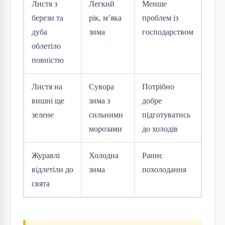
Листя з
Легкий
Менше
берези та
рік, м’яка
проблем із
дуба
зима
господарством
облетіло
повністю
Листя на
Сувора
Потрібно
вишні ще
зима з
добре
зелене
сильними
підготуватись
морозами
до холодів
Журавлі
Холодна
Раннє
відлетіли до
зима
похолодання
свята