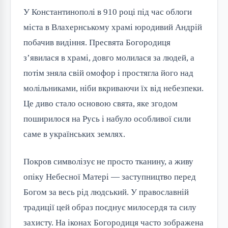
У Константинополі в 910 році під час облоги
міста в Влахернському храмі юродивий Андрій
побачив видіння. Пресвята Богородиця
з’явилася в храмі, довго молилася за людей, а
потім зняла свій омофор і простягла його над
молільниками, ніби вкриваючи їх від небезпеки.
Це диво стало основою свята, яке згодом
поширилося на Русь і набуло особливої сили
саме в українських землях.
Покров символізує не просто тканину, а живу
опіку Небесної Матері — заступництво перед
Богом за весь рід людський. У православній
традиції цей образ поєднує милосердя та силу
захисту. На іконах Богородиця часто зображена