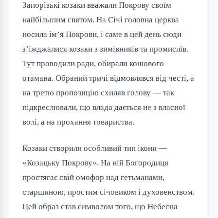
Запорізькі козаки вважали Покрову своїм
найбільшим святом. На Січі головна церква
носила ім’я Покрови, і саме в цей день сюди
з’їжджалися козаки з зимівників та промислів.
Тут проводили ради, обирали кошового
отамана. Обраний тричі відмовлявся від честі, а
на третю пропозицію схиляв голову — так
підкреслювали, що влада дається не з власної
волі, а на прохання товариства.
Козаки створили особливий тип ікони —
«Козацьку Покрову». На ній Богородиця
простягає свій омофор над гетьманами,
старшиною, простим січовиком і духовенством.
Цей образ став символом того, що Небесна