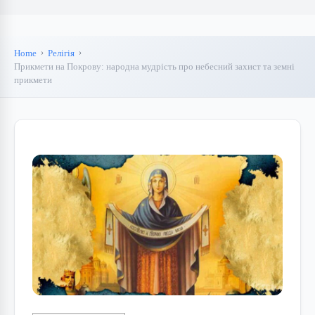
Home
Релігія
Прикмети на Покрову: народна мудрість про небесний захист та земні
прикмети