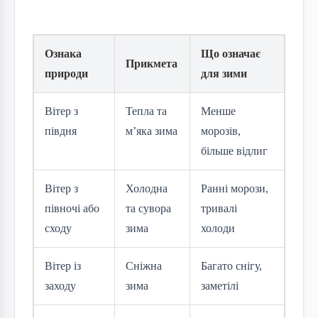
Ознака
Що означає
Прикмета
природи
для зими
Вітер з
Тепла та
Менше
півдня
м’яка зима
морозів,
більше відлиг
Вітер з
Холодна
Ранні морози,
півночі або
та сувора
тривалі
сходу
зима
холоди
Вітер із
Сніжна
Багато снігу,
заходу
зима
заметілі