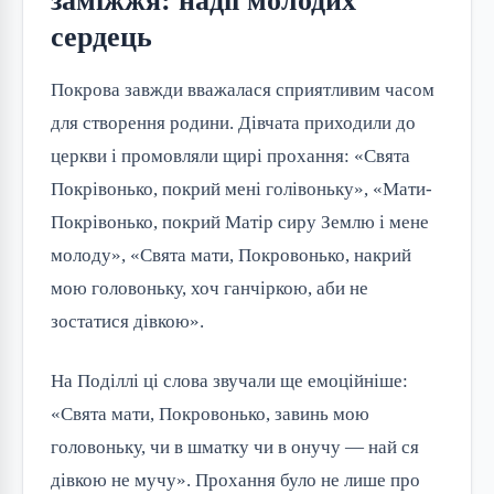
заміжжя: надії молодих
сердець
Покрова завжди вважалася сприятливим часом
для створення родини. Дівчата приходили до
церкви і промовляли щирі прохання: «Свята
Покрівонько, покрий мені голівоньку», «Мати-
Покрівонько, покрий Матір сиру Землю і мене
молоду», «Свята мати, Покровонько, накрий
мою головоньку, хоч ганчіркою, аби не
зостатися дівкою».
На Поділлі ці слова звучали ще емоційніше:
«Свята мати, Покровонько, завинь мою
головоньку, чи в шматку чи в онучу — най ся
дівкою не мучу». Прохання було не лише про