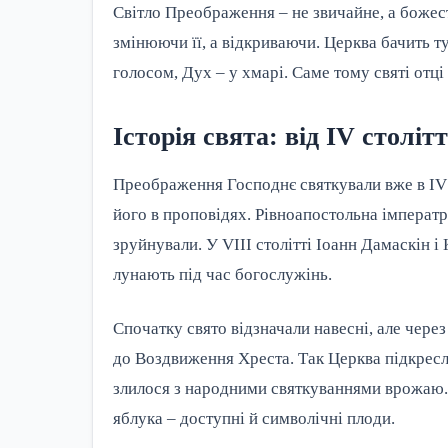
Світло Преображення – не звичайне, а божес
змінюючи її, а відкриваючи. Церква бачить ту
голосом, Дух – у хмарі. Саме тому святі от
Історія свята: від IV століт
Преображення Господнє святкували вже в IV 
його в проповідях. Рівноапостольна імператр
зруйнували. У VIII столітті Іоанн Дамаскін і
лунають під час богослужінь.
Спочатку свято відзначали навесні, але через
до Воздвиження Хреста. Так Церква підкресли
злилося з народними святкуваннями врожаю. З
яблука – доступні й символічні плоди.