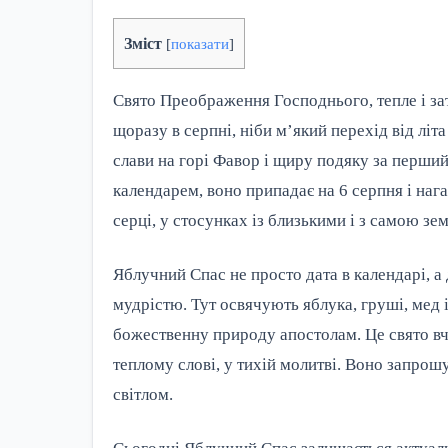
Зміст
[
показати
]
Свято Преображення Господнього, тепле і за
щоразу в серпні, ніби м’який перехід від літ
слави на горі Фавор і щиру подяку за перший
календарем, воно припадає на 6 серпня і наг
серці, у стосунках із близькими і з самою зе
Яблучний Спас не просто дата в календарі, а
мудрістю. Тут освячують яблука, груші, мед 
божественну природу апостолам. Це свято вч
теплому слові, у тихій молитві. Воно запрош
світлом.