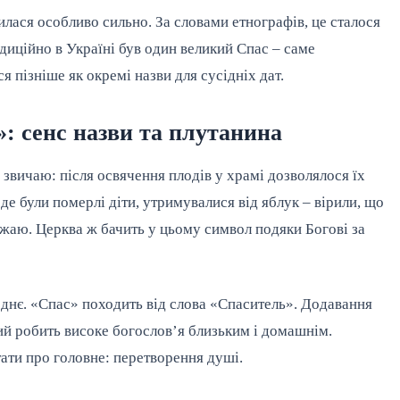
лася особливо сильно. За словами етнографів, це сталося
адиційно в Україні був один великий Спас – саме
 пізніше як окремі назви для сусідніх дат.
: сенс назви та плутанина
звичаю: після освячення плодів у храмі дозволялося їх
 де були померлі діти, утримувалися від яблук – вірили, що
ожаю. Церква ж бачить у цьому символ подяки Богові за
днє. «Спас» походить від слова «Спаситель». Додавання
ий робить високе богослов’я близьким і домашнім.
тати про головне: перетворення душі.