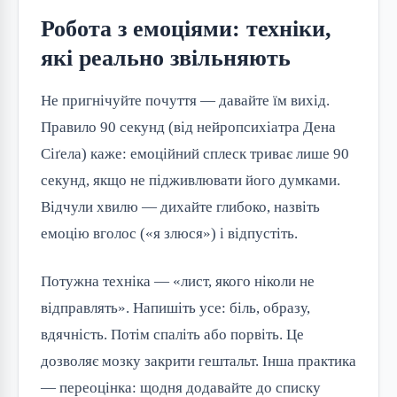
Робота з емоціями: техніки,
які реально звільняють
Не пригнічуйте почуття — давайте їм вихід. 
Правило 90 секунд (від нейропсихіатра Дена 
Сіґела) каже: емоційний сплеск триває лише 90 
секунд, якщо не підживлювати його думками. 
Відчули хвилю — дихайте глибоко, назвіть 
емоцію вголос («я злюся») і відпустіть.
Потужна техніка — «лист, якого ніколи не 
відправлять». Напишіть усе: біль, образу, 
вдячність. Потім спаліть або порвіть. Це 
дозволяє мозку закрити гештальт. Інша практика 
— переоцінка: щодня додавайте до списку 