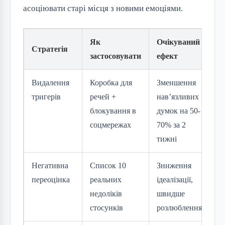
асоціювати старі місця з новими емоціями.
Як
Очікуваний
Стратегія
застосовувати
ефект
Видалення
Коробка для
Зменшення
тригерів
речей +
нав’язливих
блокування в
думок на 50-
соцмережах
70% за 2
тижні
Негативна
Список 10
Зниження
переоцінка
реальних
ідеалізації,
недоліків
швидше
стосунків
розлюблення