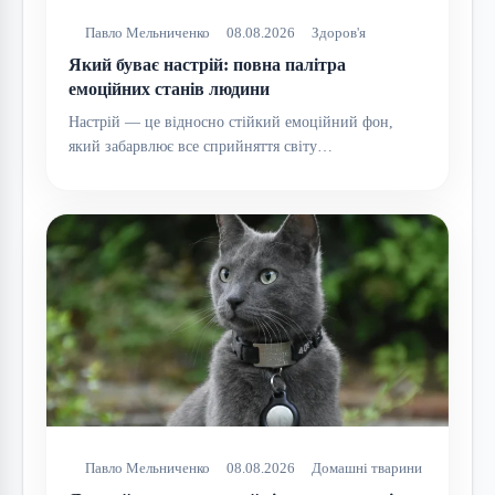
Павло Мельниченко
08.08.2026
Здоров'я
Який буває настрій: повна палітра
емоційних станів людини
Настрій — це відносно стійкий емоційний фон,
який забарвлює все сприйняття світу…
Павло Мельниченко
08.08.2026
Домашні тварини