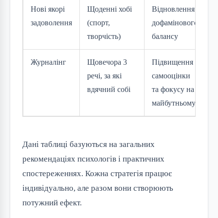
Нові якорі
Щоденні хобі
Відновлення
задоволення
(спорт,
дофамінового
творчість)
балансу
Журналінг
Щовечора 3
Підвищення
речі, за які
самооцінки
вдячний собі
та фокусу на
майбутньому
Дані таблиці базуються на загальних 
рекомендаціях психологів і практичних 
спостереженнях. Кожна стратегія працює 
індивідуально, але разом вони створюють 
потужний ефект.