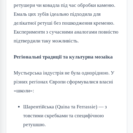
ретушери чи ковадла під час обробки каменю.
Емаль цих зубів ідеально підходила для
делікатної ретуші без пошкодження кременю.
Експерименти з сучасними аналогами повністю
підтвердили таку можливість.
Регіональні традиції та культурна мозаїка
Мустьєрська індустрія не була однорідною. У
різних регіонах Європи сформувалися власні
«школи»:
Шарентійська (Quina та Ferrassie) — з
товстими скребками та специфічною
ретушшю.