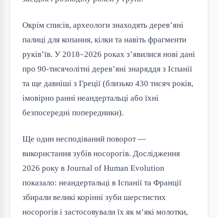
Окрім списів, археологи знаходять дерев’яні
палиці для копання, кілки та навіть фрагменти
руків’їв. У 2018–2026 роках з’явилися нові дані
про 90-тисячолітні дерев’яні знаряддя з Іспанії
та ще давніші з Греції (близько 430 тисяч років,
імовірно ранні неандертальці або їхні
безпосередні попередники).
Ще один несподіваний поворот —
використання зубів носорогів. Дослідження
2026 року в Journal of Human Evolution
показало: неандертальці в Іспанії та Франції
збирали великі корінні зуби шерстистих
носорогів і застосовували їх як м’які молотки,