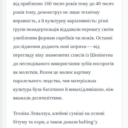
від приблизно 160 тисяч років тому до 40 тисяч
років тому, демонструє не лише технічну
вправність, а й культурну варіативність: різні
групи неандертальців віддавали перевагу своїм
улюбленим формам скребків чи ножів. Останні
дослідження додають нові штрихи — від
перегляду віку знаменитих списів із Шенінгена
до несподіваного використання зубів носорогів
як молотків. Разом це малює картину
паралельного людства, чия матеріальна
культура була багатшою й винахідливішою, ніж
вважали десятиліттями.
Техніка Леваллуа, клейові суміші на основі
бітуму та охри, а також докази hafting’у