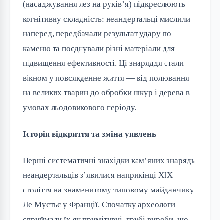
(насаджування лез на руків’я) підкреслюють
когнітивну складність: неандертальці мислили
наперед, передбачали результат удару по
каменю та поєднували різні матеріали для
підвищення ефективності. Ці знаряддя стали
вікном у повсякденне життя — від полювання
на великих тварин до обробки шкур і дерева в
умовах льодовикового періоду.
Історія відкриття та зміна уявлень
Перші систематичні знахідки кам’яних знарядь
неандертальців з’явилися наприкінці XIX
століття на знаменитому типовому майданчику
Ле Мустьє у Франції. Спочатку археологи
сприймали їх як примітивні, грубі вироби, що