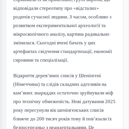
відповідали стереотипу про «відсталих»
родичів сучасної людини. З часом, особливо з
розвитком експериментальної археології та
мікроскопічного аналізу, картина радикально
змінилася. Сьогодні вчені бачать у цих
артефактах свідчення стандартизації, економії
сировини та спеціалізації.
Відкриття дерев’яних списів у Шенінгені
(Німеччина) та слідів складних адгезивів на
кам’яних знаряддях остаточно зруйнували міф
про технічну обмеженість. Нові датування 2025
року пересунули вік шенінгенських списів
ближче до 200 тисяч років тому й пов’язали їх
безпосередньо з неандертальцями. Це