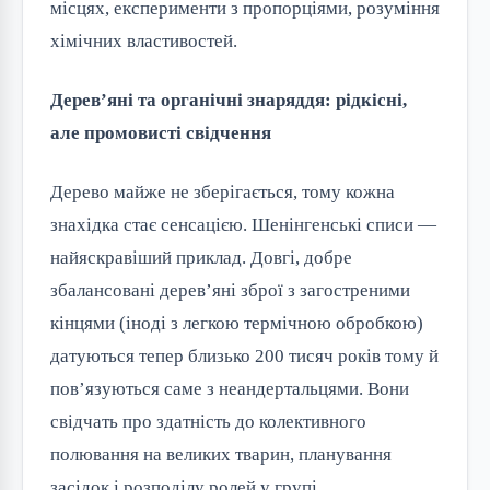
місцях, експерименти з пропорціями, розуміння
хімічних властивостей.
Дерев’яні та органічні знаряддя: рідкісні,
але промовисті свідчення
Дерево майже не зберігається, тому кожна
знахідка стає сенсацією. Шенінгенські списи —
найяскравіший приклад. Довгі, добре
збалансовані дерев’яні зброї з загостреними
кінцями (іноді з легкою термічною обробкою)
датуються тепер близько 200 тисяч років тому й
пов’язуються саме з неандертальцями. Вони
свідчать про здатність до колективного
полювання на великих тварин, планування
засідок і розподілу ролей у групі.