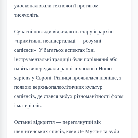
удосконалювали технології протягом
тисячоліть.
Сучасні погляди відкидають стару ієрархію
«примітивні неандертальці — розумні
сапієнси». У багатьох аспектах їхні
інструментальні традиції були порівнянні або
навіть випереджали ранні технології Homo
sapiens у Європі. Різниця проявилася пізніше, з
появою верхньопалеолітичних культур
сапієнсів, де стався вибух різноманітності форм
і матеріалів.
Останні відкриття — переглянутий вік
шенінгенських списів, клей Ле Мустьє та зуби