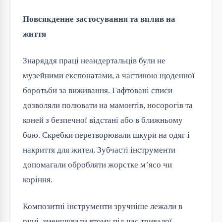
Повсякденне застосування та вплив на
життя
Знаряддя праці неандертальців були не
музейними експонатами, а частиною щоденної
боротьби за виживання. Гафтовані списи
дозволяли полювати на мамонтів, носорогів та
коней з безпечної відстані або в ближньому
бою. Скребки перетворювали шкури на одяг і
накриття для жител. Зубчасті інструменти
допомагали обробляти жорстке м’ясо чи
коріння.
Композитні інструменти зручніше лежали в
руці, зменшували втому під час тривалої