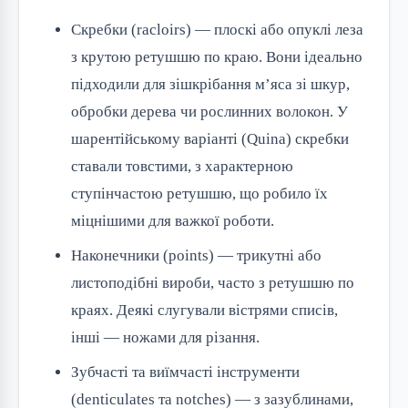
Скребки (racloirs) — плоскі або опуклі леза
з крутою ретушшю по краю. Вони ідеально
підходили для зішкрібання м’яса зі шкур,
обробки дерева чи рослинних волокон. У
шарентійському варіанті (Quina) скребки
ставали товстими, з характерною
ступінчастою ретушшю, що робило їх
міцнішими для важкої роботи.
Наконечники (points) — трикутні або
листоподібні вироби, часто з ретушшю по
краях. Деякі слугували вістрями списів,
інші — ножами для різання.
Зубчасті та виїмчасті інструменти
(denticulates та notches) — з зазублинами,