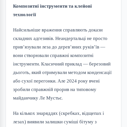
Композитні інструменти та клейові
технології
Найсильніше враження справляють докази
складних адгезивів. Неандертальці не просто
прив’язували леза до дерев’яних руків’їв —
вони створювали справжні композитні
інструменти. Класичний приклад — березовий
дьоготь, який отримували методом конденсації
або сухої перегонки. Але 2024 року вчені
зробили справжній прорив на типовому
майданчику Ле Мустьє.
На кількох знаряддях (скребках, відщепах і
лезах) виявили залишки суміші бітуму з