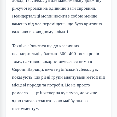
доводять: Леваллуа дає максимальну довжину
ріжучої кромки на одиницю ваги сировини.
Неандертальці могли носити з собою менше
каменю під час переміщень, що було критично
важливо в холодному кліматі.
Техніка з’явилася ще до класичних
неандертальців, близько 300–400 тисяч років
тому, і активно використовувалася ними в
Європі. Варіації, як-от нубійський Леваллуа,
показують, що різні групи адаптували метод під
місцеві породи та потреби. Це не просто
ремесло — це інженерна культура, де кожне
ядро ставало «заготовкою майбутнього
інструменту».