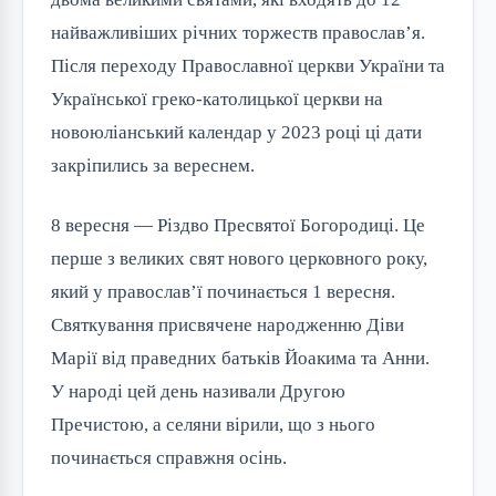
найважливіших річних торжеств православ’я.
Після переходу Православної церкви України та
Української греко-католицької церкви на
новоюліанський календар у 2023 році ці дати
закріпились за вереснем.
8 вересня — Різдво Пресвятої Богородиці. Це
перше з великих свят нового церковного року,
який у православ’ї починається 1 вересня.
Святкування присвячене народженню Діви
Марії від праведних батьків Йоакима та Анни.
У народі цей день називали Другою
Пречистою, а селяни вірили, що з нього
починається справжня осінь.