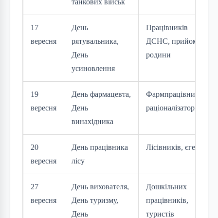
танкових військ
17
День
Працівників
вересня
рятувальника,
ДСНС, прийомні
День
родини
усиновлення
19
День фармацевта,
Фармпрацівників,
вересня
День
раціоналізаторів
винахідника
20
День працівника
Лісівників, єгерів
вересня
лісу
27
День вихователя,
Дошкільних
вересня
День туризму,
працівників,
День
туристів