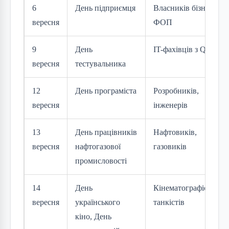
6
День підприємця
Власників бізнесу,
вересня
ФОП
9
День
IT-фахівців з QA
вересня
тестувальника
12
День програміста
Розробників,
вересня
інженерів
13
День працівників
Нафтовиків,
вересня
нафтогазової
газовиків
промисловості
14
День
Кінематографістів,
вересня
українського
танкістів
кіно, День