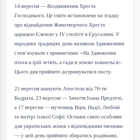
14 вересня — Воздвиження Хреста
Господнього. Це свято встановлено на згадку
про віднайдення Животворчого Хреста
царицею Єленою у IV столітті в Єрусалимі. У
народних традиціях день називали Здвиженням
і пов’язували з прикметами: «На Здвиження
птахи в ірій летять, а гади в землю ховаються».
Цього дня прийнято дотримуватися посту.
21 вересня шанують Апостола від 70-ти
Кодрата, 23 вересня — Зачаття Іоана Предтечі,
а 17 вересня — мучениць Віри, Надії, Любові
та матері їхньої Софії. Останнє свято особливе
для українських жінок з відповідними іменами
— у цей день прийнято збиратись родинами,