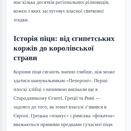
має кілька десятків регіональних різновидів,
кожен з яких заслуговує власної святкової
згадки.
Історія піци: від єгипетських
коржів до королівської
страви
Коріння піци сягають значно глибше, ніж може
здатися шанувальникам «Пепероні». Перші
плоскі хлібці з начинкою випікали ще в
Стародавньому Єгипті, Греції та Римі —
задовго до того, як томат взагалі з’явився в
Європі. Грецька «плакус» і римська «фокачча»
вважаються прямими предками сучасної піци.