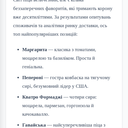
беззаперечних фаворитів, які тримають корону
вже десятиліттями. За результатами опитувань
споживачів та аналітики ринку доставки, ось
топ найпопулярніших позицій:
Маргарита
— класика з томатами,
моцарелою та базиліком. Проста й
геніальна.
Пепероні
— гостра ковбаска на тягучому
сирі, безумовний лідер у США.
Кватро Формаджі
— чотири сири:
моцарела, пармезан, горгонзола й
качокавалло.
Гавайська
— найсуперечливіша піца з