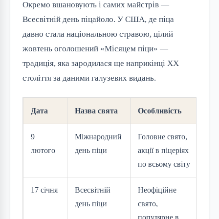
Окремо вшановують і самих майстрів —
Всесвітній день піцайоло. У США, де піца
давно стала національною стравою, цілий
жовтень оголошений «Місяцем піци» —
традиція, яка зародилася ще наприкінці ХХ
століття за даними галузевих видань.
Дата
Назва свята
Особливість
9
Міжнародний
Головне свято,
лютого
день піци
акції в піцеріях
по всьому світу
17 січня
Всесвітній
Неофіційне
день піци
свято,
популярне в