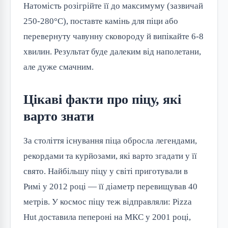
Натомість розігрійте її до максимуму (зазвичай
250-280°C), поставте камінь для піци або
перевернуту чавунну сковороду й випікайте 6-8
хвилин. Результат буде далеким від наполетани,
але дуже смачним.
Цікаві факти про піцу, які
варто знати
За століття існування піца обросла легендами,
рекордами та курйозами, які варто згадати у її
свято. Найбільшу піцу у світі приготували в
Римі у 2012 році — її діаметр перевищував 40
метрів. У космос піцу теж відправляли: Pizza
Hut доставила пепероні на МКС у 2001 році,