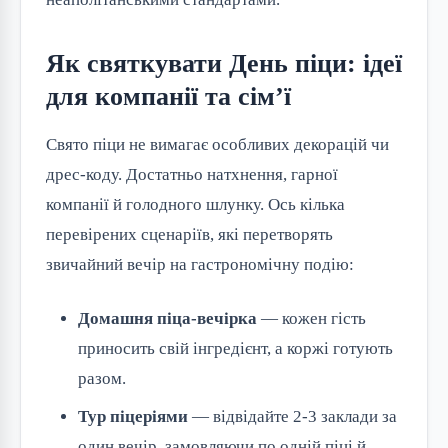
Як святкувати День піци: ідеї
для компанії та сім’ї
Свято піци не вимагає особливих декорацій чи
дрес-коду. Достатньо натхнення, гарної
компанії й голодного шлунку. Ось кілька
перевірених сценаріїв, які перетворять
звичайний вечір на гастрономічну подію:
Домашня піца-вечірка
— кожен гість
приносить свій інгредієнт, а коржі готують
разом.
Тур піцеріями
— відвідайте 2-3 заклади за
один вечір, замовляючи по одній піці й