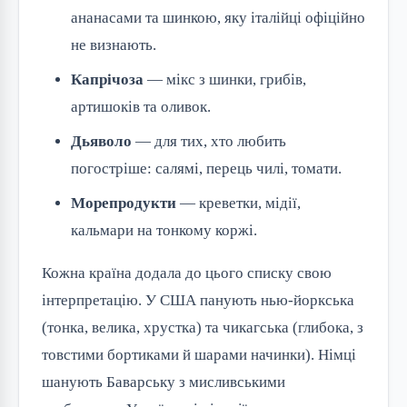
ананасами та шинкою, яку італійці офіційно
не визнають.
Капрічоза
— мікс з шинки, грибів,
артишоків та оливок.
Дьяволо
— для тих, хто любить
погостріше: салямі, перець чилі, томати.
Морепродукти
— креветки, мідії,
кальмари на тонкому коржі.
Кожна країна додала до цього списку свою
інтерпретацію. У США панують нью-йоркська
(тонка, велика, хрустка) та чикагська (глибока, з
товстими бортиками й шарами начинки). Німці
шанують Баварську з мисливськими