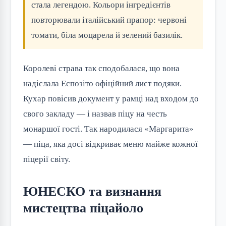
стала легендою. Кольори інгредієнтів
повторювали італійський прапор: червоні
томати, біла моцарела й зелений базилік.
Королеві страва так сподобалася, що вона
надіслала Еспозіто офіційний лист подяки.
Кухар повісив документ у рамці над входом до
свого закладу — і назвав піцу на честь
монаршої гості. Так народилася «Маргарита»
— піца, яка досі відкриває меню майже кожної
піцерії світу.
ЮНЕСКО та визнання
мистецтва піцайоло