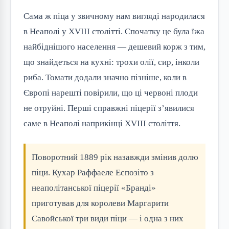
Сама ж піца у звичному нам вигляді народилася
в Неаполі у XVIII столітті. Спочатку це була їжа
найбіднішого населення — дешевий корж з тим,
що знайдеться на кухні: трохи олії, сир, інколи
риба. Томати додали значно пізніше, коли в
Європі нарешті повірили, що ці червоні плоди
не отруйні. Перші справжні піцерії з’явилися
саме в Неаполі наприкінці XVIII століття.
Поворотний 1889 рік назавжди змінив долю
піци. Кухар Раффаеле Еспозіто з
неаполітанської піцерії «Бранді»
приготував для королеви Маргарити
Савойської три види піци — і одна з них