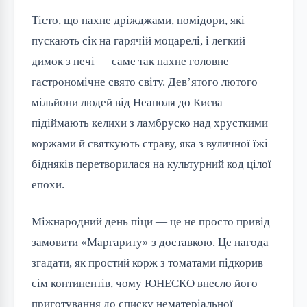
Тісто, що пахне дріжджами, помідори, які
пускають сік на гарячій моцарелі, і легкий
димок з печі — саме так пахне головне
гастрономічне свято світу. Дев’ятого лютого
мільйони людей від Неаполя до Києва
підіймають келихи з ламбруско над хрусткими
коржами й святкують страву, яка з вуличної їжі
бідняків перетворилася на культурний код цілої
епохи.
Міжнародний день піци — це не просто привід
замовити «Маргариту» з доставкою. Це нагода
згадати, як простий корж з томатами підкорив
сім континентів, чому ЮНЕСКО внесло його
приготування до списку нематеріальної