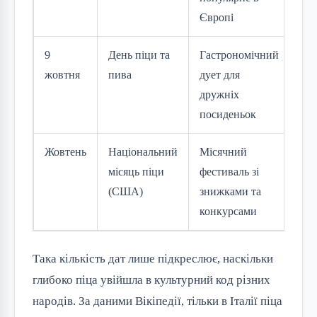
Європі
9
День піци та
Гастрономічний
жовтня
пива
дует для
дружніх
посиденьок
Жовтень
Національний
Місячний
місяць піци
фестиваль зі
(США)
знижками та
конкурсами
Така кількість дат лише підкреслює, наскільки
глибоко піца увійшла в культурний код різних
народів. За даними Вікіпедії, тільки в Італії піца