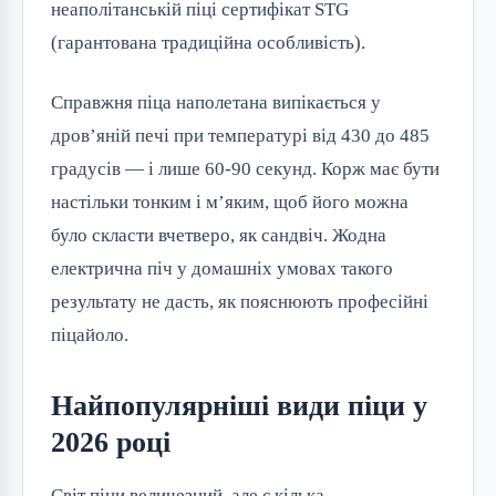
неаполітанській піці сертифікат STG
(гарантована традиційна особливість).
Справжня піца наполетана випікається у
дров’яній печі при температурі від 430 до 485
градусів — і лише 60-90 секунд. Корж має бути
настільки тонким і м’яким, щоб його можна
було скласти вчетверо, як сандвіч. Жодна
електрична піч у домашніх умовах такого
результату не дасть, як пояснюють професійні
піцайоло.
Найпопулярніші види піци у
2026 році
Світ піци величезний, але є кілька