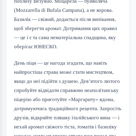
поблизу Везувію. Моцарела — буйволяча
(Mozzarella di Bufala Campana), а не корова.
Базилік — свіжий, додається після випікання,
щоб зберегти аромат. Дотримання цих правил
— це і є та сама нематеріальна спадщина, яку
оберігає ЮНЕСКО.
День піци — це нагода згадати, що навіть
найпростіша страва може стати мистецтвом,
якщо до неї підійти з душею. Дев’ятого лютого
спробуйте відвідати справжню неаполітанську
піцерію або приготуйте «Маргариту» вдома,
дотримуючись традиційного рецепта. Запросіть
друзів, відкрийте пляшку італійського вина — і
нехай аромат свіжого тіста, томатів і базиліку
нагадає, чому ця кругла страва вже понад два