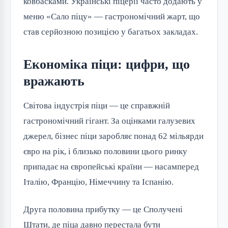
ковбасками. Українські піцерії часто додають у
меню «Сало піцу» — гастрономічний жарт, що
став серйозною позицією у багатьох закладах.
Економіка піци: цифри, що
вражають
Світова індустрія піци — це справжній
гастрономічний гігант. За оцінками галузевих
джерел, бізнес піци заробляє понад 62 мільярди
євро на рік, і близько половини цього ринку
припадає на європейські країни — насамперед
Італію, Францію, Німеччину та Іспанію.
Друга половина прибутку — це Сполучені
Штати, де піца давно перестала бути