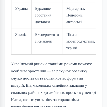
Україна
Бурхливе
Маргарита,
зростання
Пепероні,
доставки
авторські
Японія
Експерименти
Піца з
зі смаками
морепродуктами,
теріякі
Український ринок останніми роками показує
особливе зростання — за рахунок розвитку
служб доставки та появи нових форматів
піцерій. Від маленьких сімейних закладів у
спальних районах до амбітних проєктів у центрі
Києва, що готують піцу за справжніми
неаполітанськими стандартами.