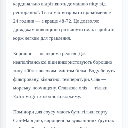
кардинально відрізняють домашню піцу від
ресторанної. Тісто має визрівати щонайменше
24 години — а краще 48-72. Це дозволяє
дріжджам повноцінно розвинути смак і зробити
корж легким для травлення.
Борошно — це окрема релігія. Для
неаполітанської піци використовують борошно
типу «00» з високим вмістом білка. Воду беруть
фільтровану, кімнатної температури. Сіль —
морську, неочищену. Оливкова олія — тільки
Extra Virgin холодного віджиму.
Помідори для соусу мають бути тільки сорту
Сан-Марцано, вирощені на вулканічних ґрунтах