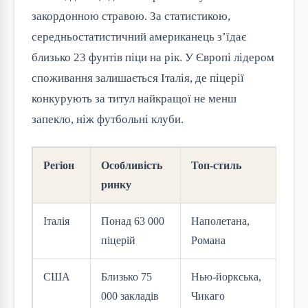
закордонною стравою. За статистикою,
середньостатистичний американець з’їдає
близько 23 фунтів піци на рік. У Європі лідером
споживання залишається Італія, де піцерії
конкурують за титул найкращої не менш
запекло, ніж футбольні клуби.
Регіон
Особливість
Топ-стиль
ринку
Італія
Понад 63 000
Наполетана,
піцерій
Романа
США
Близько 75
Нью-йоркська,
000 закладів
Чикаго