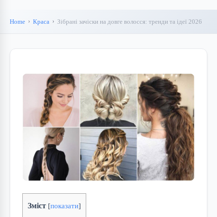
Home
Краса
Зібрані зачіски на довге волосся: тренди та ідеї 2026
Зміст
[
показати
]