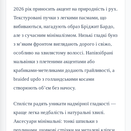
2026 рік приносить акцент на природність і рух. 
Текстуровані пучки з легкими пасмами, що 
вибиваються, нагадують образ Бріджит Бардо, 
але з сучасним мінімалізмом. Низькі гладкі бунз 
з м’яким фронтом виглядають дорого і свіжо, 
особливо на хвилястому волоссі. Напівзібрані 
мальвінки з плетеними акцентами або 
крабиками-метеликами додають грайливості, а 
braided updo з голландськими косами 
створюють об’єм без начосу.
Стилісти радять уникати надмірної гладкості — 
краще легка недбалість і натуральні хвилі. 
Аксесуари мінімальні: тонкі шпильки з 
перлинами, шовкові стрічки чи металеві кліпси. 