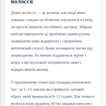
волосся
Довге волосся — це розкіш, але іноді воно 
заважає: спадає на обличчя, плутається в спеку 
чи просто вимагає постійного догляду. Зібрані 
зачіски вирішують ці проблеми одним рухом, 
залишаючи шию відкритою і створюючи 
витончений силует. Вони захищають пасма від 
пошкоджень, бо менше піддаються тертю і 
вітру, а ще візуально подовжують шию і 
підкреслюють вилиці.
У практичному плані такі укладки економлять 
час: за 5–15 хвилин ви отримуєте готовий 
образ, який тримається 8–12 годин. Для тонкого 
волосся вони додають об’єм завдяки начосам і 