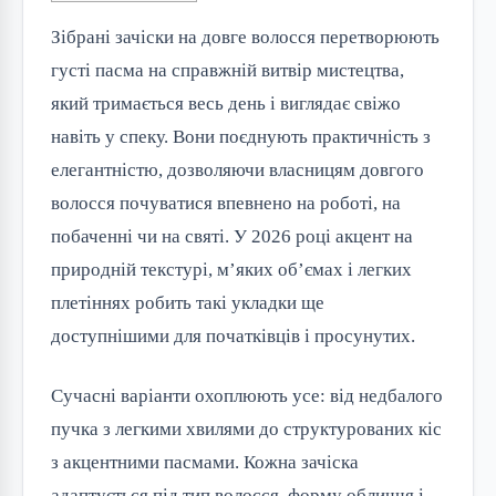
Зібрані зачіски на довге волосся перетворюють 
густі пасма на справжній витвір мистецтва, 
який тримається весь день і виглядає свіжо 
навіть у спеку. Вони поєднують практичність з 
елегантністю, дозволяючи власницям довгого 
волосся почуватися впевнено на роботі, на 
побаченні чи на святі. У 2026 році акцент на 
природній текстурі, м’яких об’ємах і легких 
плетіннях робить такі укладки ще 
доступнішими для початківців і просунутих.
Сучасні варіанти охоплюють усе: від недбалого 
пучка з легкими хвилями до структурованих кіс 
з акцентними пасмами. Кожна зачіска 
адаптується під тип волосся, форму обличчя і 