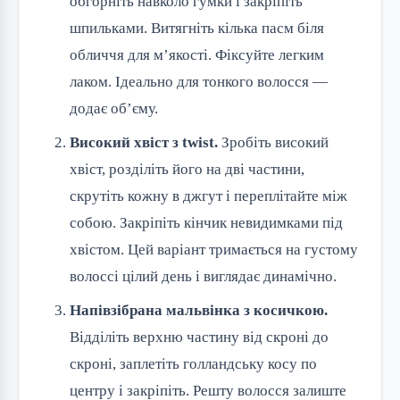
обгорніть навколо гумки і закріпіть
шпильками. Витягніть кілька пасм біля
обличчя для м’якості. Фіксуйте легким
лаком. Ідеально для тонкого волосся —
додає об’єму.
Високий хвіст з twist.
Зробіть високий
хвіст, розділіть його на дві частини,
скрутіть кожну в джгут і переплітайте між
собою. Закріпіть кінчик невидимками під
хвістом. Цей варіант тримається на густому
волоссі цілий день і виглядає динамічно.
Напівзібрана мальвінка з косичкою.
Відділіть верхню частину від скроні до
скроні, заплетіть голландську косу по
центру і закріпіть. Решту волосся залиште