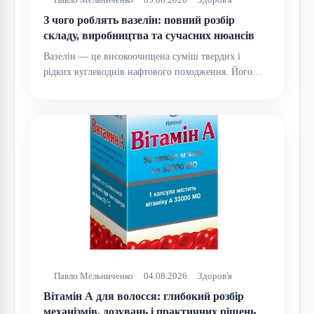
З чого роблять вазелін: повний розбір
складу, виробництва та сучасних нюансів
Вазелін — це високоочищена суміш твердих і
рідких вуглеводнів нафтового походження. Його…
Павло Мельниченко
04.08.2026
Здоров'я
Вітамін А для волосся: глибокий розбір
механізмів, дозувань і практичних рішень