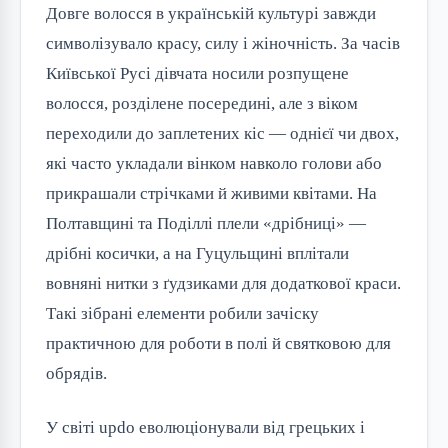
Довге волосся в українській культурі завжди 
символізувало красу, силу і жіночність. За часів 
Київської Русі дівчата носили розпущене 
волосся, розділене посередині, але з віком 
переходили до заплетених кіс — однієї чи двох, 
які часто укладали вінком навколо голови або 
прикрашали стрічками й живими квітами. На 
Полтавщині та Поділлі плели «дрібниці» — 
дрібні косички, а на Гуцульщині вплітали 
вовняні нитки з ґудзиками для додаткової краси. 
Такі зібрані елементи робили зачіску 
практичною для роботи в полі й святковою для 
обрядів.
У світі updo еволюціонували від грецьких і 