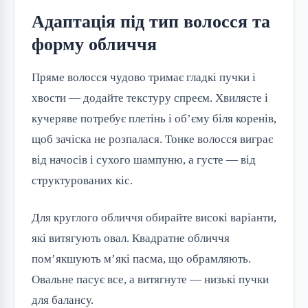
Адаптація під тип волосся та
форму обличчя
Пряме волосся чудово тримає гладкі пучки і 
хвости — додайте текстуру спреєм. Хвилясте і 
кучеряве потребує плетінь і об’єму біля коренів, 
щоб зачіска не розпалася. Тонке волосся виграє 
від начосів і сухого шампуню, а густе — від 
структурованих кіс.
Для круглого обличчя обирайте високі варіанти, 
які витягують овал. Квадратне обличчя 
пом’якшують м’які пасма, що обрамляють. 
Овальне пасує все, а витягнуте — низькі пучки 
для балансу.