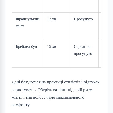
робот
Французький
12 хв
Просунуто
Вечір
твіст
оваль
облич
Брейдед бун
15 хв
Середньо-
Кучер
просунуто
волос
весілл
Дані базуються на практиці стилістів і відгуках 
користувачів. Оберіть варіант під свій ритм 
життя і тип волосся для максимального 
комфорту.