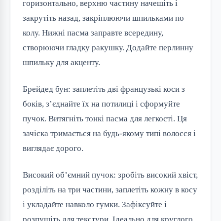
горизонтально, верхню частину начешіть і 
закрутіть назад, закріплюючи шпильками по 
колу. Нижні пасма заправте всередину, 
створюючи гладку ракушку. Додайте перлинну 
шпильку для акценту.
Брейдед бун: заплетіть дві французькі коси з 
боків, з’єднайте їх на потилиці і сформуйте 
пучок. Витягніть тонкі пасма для легкості. Ця 
зачіска тримається на будь-якому типі волосся і 
виглядає дорого.
Високий об’ємний пучок: зробіть високий хвіст, 
розділіть на три частини, заплетіть кожну в косу 
і укладайте навколо гумки. Зафіксуйте і 
розпушіть для текстури. Ідеально для круглого 