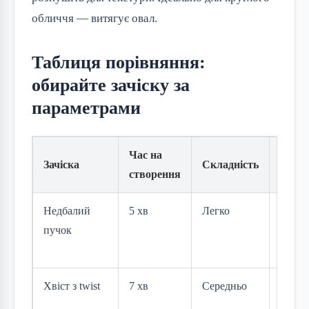
обличчя — витягує овал.
Таблиця порівняння:
обирайте зачіску за
параметрами
Час на
Кращ
Зачіска
Складність
створення
для
Недбалий
5 хв
Легко
Щоде
пучок
тонке
волос
Хвіст з twist
7 хв
Середньо
Густе
волос