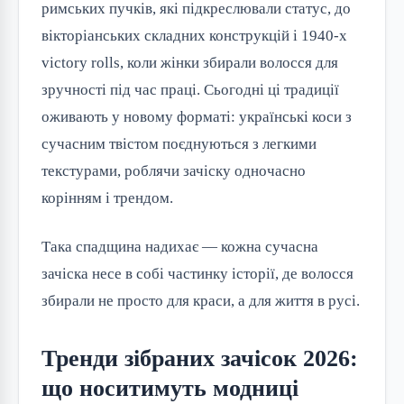
римських пучків, які підкреслювали статус, до 
вікторіанських складних конструкцій і 1940-х 
victory rolls, коли жінки збирали волосся для 
зручності під час праці. Сьогодні ці традиції 
оживають у новому форматі: українські коси з 
сучасним твістом поєднуються з легкими 
текстурами, роблячи зачіску одночасно 
корінням і трендом.
Така спадщина надихає — кожна сучасна 
зачіска несе в собі частинку історії, де волосся 
збирали не просто для краси, а для життя в русі.
Тренди зібраних зачісок 2026:
що носитимуть модниці