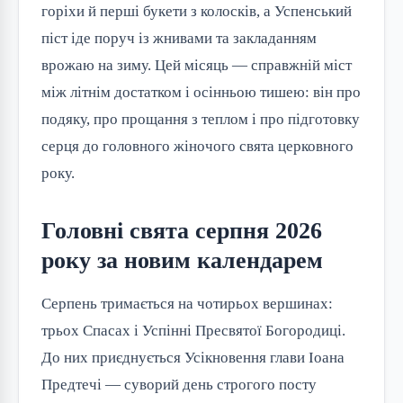
горіхи й перші букети з колосків, а Успенський
піст іде поруч із жнивами та закладанням
врожаю на зиму. Цей місяць — справжній міст
між літнім достатком і осінньою тишею: він про
подяку, про прощання з теплом і про підготовку
серця до головного жіночого свята церковного
року.
Головні свята серпня 2026
року за новим календарем
Серпень тримається на чотирьох вершинах:
трьох Спасах і Успінні Пресвятої Богородиці.
До них приєднується Усікновення глави Іоана
Предтечі — суворий день строгого посту