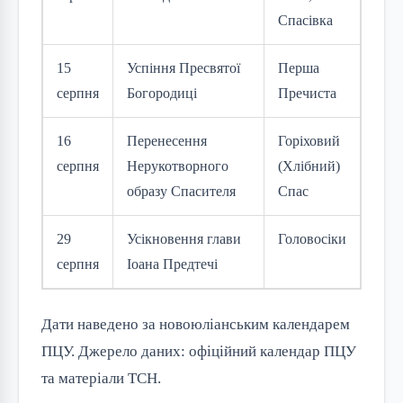
Спасівка
15
Успіння Пресвятої
Перша
серпня
Богородиці
Пречиста
16
Перенесення
Горіховий
серпня
Нерукотворного
(Хлібний)
образу Спасителя
Спас
29
Усікновення глави
Головосіки
серпня
Іоана Предтечі
Дати наведено за новоюліанським календарем
ПЦУ. Джерело даних: офіційний календар ПЦУ
та матеріали ТСН.