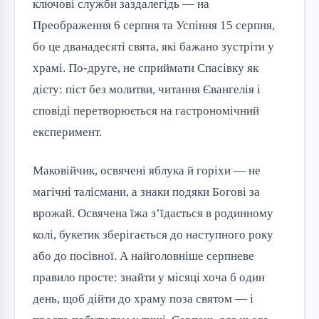
ключові служби заздалегідь — на
Преображення 6 серпня та Успіння 15 серпня,
бо це дванадесяті свята, які бажано зустріти у
храмі. По-друге, не сприймати Спасівку як
дієту: піст без молитви, читання Євангелія і
сповіді перетворюється на гастрономічний
експеримент.
Маковійчик, освячені яблука й горіхи — не
магічні талісмани, а знаки подяки Богові за
врожай. Освячена їжа з’їдається в родинному
колі, букетик зберігається до наступного року
або до посівної. А найголовніше серпневе
правило просте: знайти у місяці хоча б один
день, щоб дійти до храму поза святом — і