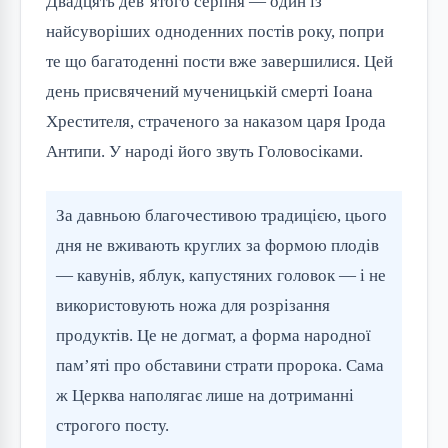
Двадцять дев’ятого серпня — один із
найсуворіших одноденних постів року, попри
те що багатоденні пости вже завершилися. Цей
день присвячений мученицькій смерті Іоана
Хрестителя, страченого за наказом царя Ірода
Антипи. У народі його звуть Головосіками.
За давньою благочестивою традицією, цього
дня не вживають круглих за формою плодів
— кавунів, яблук, капустяних головок — і не
використовують ножа для розрізання
продуктів. Це не догмат, а форма народної
пам’яті про обставини страти пророка. Сама
ж Церква наполягає лише на дотриманні
строгого посту.