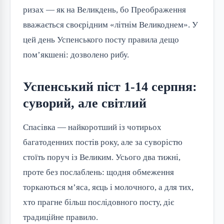
ризах — як на Великдень, бо Преображення
вважається своєрідним «літнім Великоднем». У
цей день Успенського посту правила дещо
пом’якшені: дозволено рибу.
Успенський піст 1-14 серпня:
суворий, але світлий
Спасівка — найкоротший із чотирьох
багатоденних постів року, але за суворістю
стоїть поруч із Великим. Усього два тижні,
проте без послаблень: щодня обмеження
торкаються м’яса, яєць і молочного, а для тих,
хто прагне більш послідовного посту, діє
традиційне правило.