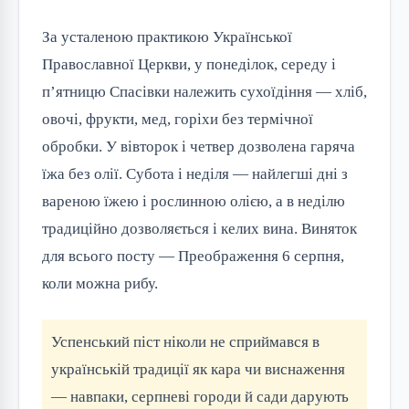
За усталеною практикою Української
Православної Церкви, у понеділок, середу і
п’ятницю Спасівки належить сухоїдіння — хліб,
овочі, фрукти, мед, горіхи без термічної
обробки. У вівторок і четвер дозволена гаряча
їжа без олії. Субота і неділя — найлегші дні з
вареною їжею і рослинною олією, а в неділю
традиційно дозволяється і келих вина. Виняток
для всього посту — Преображення 6 серпня,
коли можна рибу.
Успенський піст ніколи не сприймався в
українській традиції як кара чи виснаження
— навпаки, серпневі городи й сади дарують