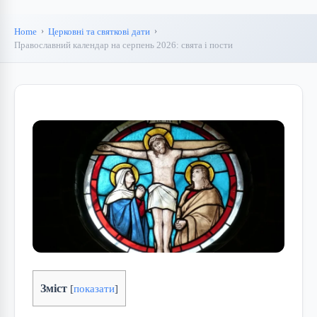
Home
Церковні та святкові дати
Православний календар на серпень 2026: свята і пости
Зміст
[
показати
]