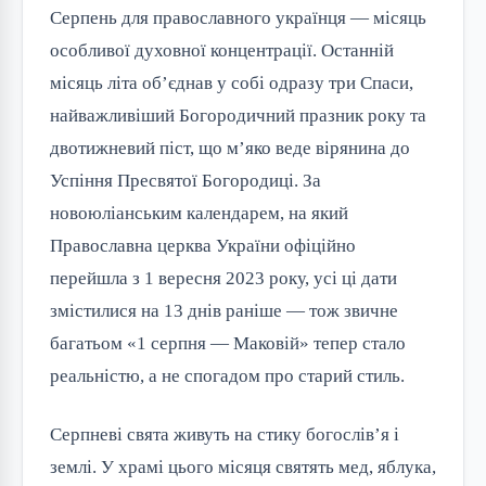
Серпень для православного українця — місяць
особливої духовної концентрації. Останній
місяць літа об’єднав у собі одразу три Спаси,
найважливіший Богородичний празник року та
двотижневий піст, що м’яко веде вірянина до
Успіння Пресвятої Богородиці. За
новоюліанським календарем, на який
Православна церква України офіційно
перейшла з 1 вересня 2023 року, усі ці дати
змістилися на 13 днів раніше — тож звичне
багатьом «1 серпня — Маковій» тепер стало
реальністю, а не спогадом про старий стиль.
Серпневі свята живуть на стику богослів’я і
землі. У храмі цього місяця святять мед, яблука,