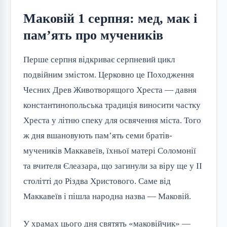
Маковій 1 серпня: мед, мак і
пам’ять про мучеників
Перше серпня відкриває серпневий цикл
подвійним змістом. Церковно це Походження
Чесних Древ Животворящого Хреста — давня
константинопольська традиція виносити частку
Хреста у літню спеку для освячення міста. Того
ж дня вшановують пам’ять семи братів-
мучеників Маккавеїв, їхньої матері Соломонії
та вчителя Єлеазара, що загинули за віру ще у II
столітті до Різдва Христового. Саме від
Маккавеїв і пішла народна назва — Маковій.
У храмах цього дня святять «маковійчик» —