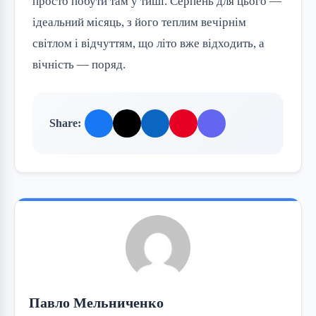
просто побути там у тиші. Серпень для цього —
ідеальний місяць, з його теплим вечірнім
світлом і відчуттям, що літо вже відходить, а
вічність — поряд.
Share:
Павло Мельниченко