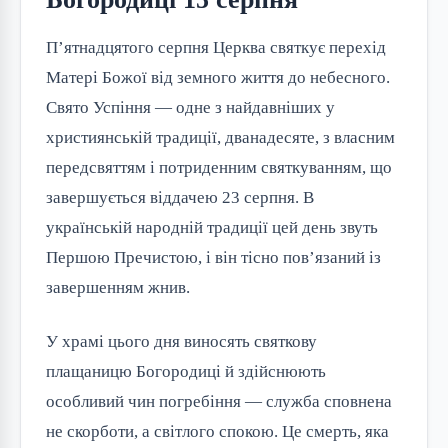
П’ятнадцятого серпня Церква святкує перехід
Матері Божої від земного життя до небесного.
Свято Успіння — одне з найдавніших у
християнській традиції, дванадесяте, з власним
передсвяттям і потриденним святкуванням, що
завершується віддачею 23 серпня. В
українській народній традиції цей день звуть
Першою Пречистою, і він тісно пов’язаний із
завершенням жнив.
У храмі цього дня виносять святкову
плащаницю Богородиці й здійснюють
особливий чин погребіння — служба сповнена
не скорботи, а світлого спокою. Це смерть, яка