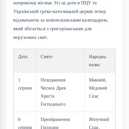
наприкінці місяця. Усі ці дати в ПЦУ та
Українській греко-католицькій церкві тепер
відзначають за новоюліанським календарем,
який збігається з григоріанським для
нерухомих свят.
Дата
Свято
Народна
назва
1
Походження
Маковій,
серпня
Чесних Древ
Медовий
Хреста
Спас
Господнього
6
Преображення
Яблучний
серпня
Господнє
Спас,