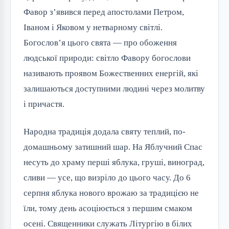
Фавор з’явився перед апостолами Петром,
Іваном і Яковом у нетварному світлі.
Богослов’я цього свята — про обоження
людської природи: світло Фавору богослови
називають проявом Божественних енергій, які
залишаються доступними людині через молитву
і причастя.
Народна традиція додала святу теплий, по-
домашньому затишний шар. На Яблучний Спас
несуть до храму перші яблука, груші, виноград,
сливи — усе, що визріло до цього часу. До 6
серпня яблука нового врожаю за традицією не
їли, тому день асоціюється з першим смаком
осені. Священники служать Літургію в білих