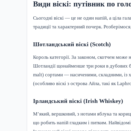
Види віскі: путівник по гол
Сьогодні віскі — це не один напій, а ціла га
традиції та характерний почерк. Розберімося,
Шотландський віскі (Scotch)
Король категорії. За законом, скотчем може 
Шотландії щонайменше три роки в дубових б
malt) сортами — насиченими, складними, із 
(особливо віскі з острова Айла, такі як Laphr
Ірландський віскі (Irish Whiskey)
М’який, вершковий, з нотами яблука та кориц
що робить напій гладким і питким. Найвідомі