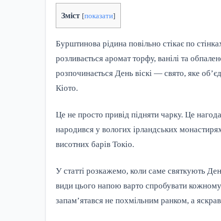
Зміст
[
показати
]
Бурштинова рідина повільно стікає по стінка
розливається аромат торфу, ванілі та обпален
розпочинається День віскі — свято, яке об’є
Кіото.
Це не просто привід підняти чарку. Це нагод
народився у вологих ірландських монастирях
висотних барів Токіо.
У статті розкажемо, коли саме святкують День
види цього напою варто спробувати кожному п
запам’ятався не похмільним ранком, а яскра