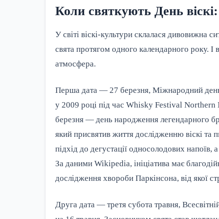
Коли святкують День віскі: 
У світі віскі-культури склалася дивовижна с
свята протягом одного календарного року. І в
атмосфера.
Перша дата — 27 березня, Міжнародний день в
у 2009 році під час Whisky Festival Northern
березня — день народження легендарного б
який присвятив життя дослідженню віскі та 
підхід до дегустації односолодових напоїв, а
За даними Wikipedia, ініціатива має благоді
дослідження хвороби Паркінсона, від якої с
Друга дата — третя субота травня, Всесвітній