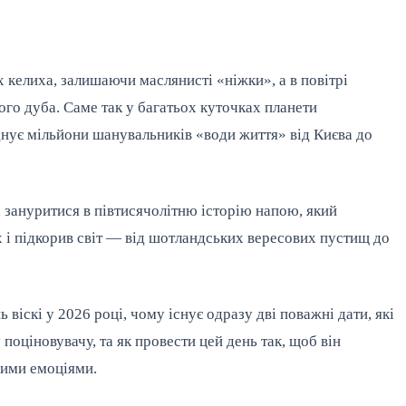
х келиха, залишаючи маслянисті «ніжки», а в повітрі
ого дуба. Саме так у багатьох куточках планети
днує мільйони шанувальників «води життя» від Києва до
а зануритися в півтисячолітню історію напою, який
 і підкорив світ — від шотландських вересових пустищ до
 віскі у 2026 році, чому існує одразу дві поважні дати, які
оціновувачу, та як провести цей день так, щоб він
вими емоціями.