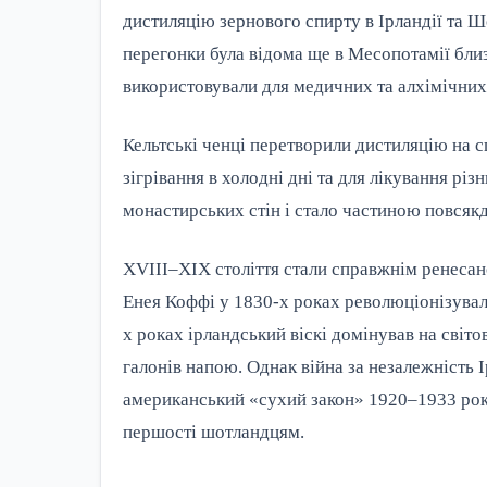
дистиляцію зернового спирту в Ірландії та Ш
перегонки була відома ще в Месопотамії близ
використовували для медичних та алхімічних
Кельтські ченці перетворили дистиляцію на 
зігрівання в холодні дні та для лікування р
монастирських стін і стало частиною повсякд
XVIII–XIX століття стали справжнім ренесан
Енея Коффі у 1830-х роках революціонізува
х роках ірландський віскі домінував на світ
галонів напою. Однак війна за незалежність І
американський «сухий закон» 1920–1933 рок
першості шотландцям.