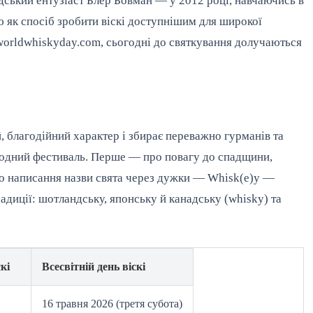
дський ентузіаст Блер Бовман — у 2012 році, навчаючись в
ю як спосіб зробити віскі доступнішим для широкої
 worldwhiskyday.com, сьогодні до святкування долучаються
, благодійний характер і збирає переважно гурманів та
родний фестиваль. Перше — про повагу до спадщини,
що написання назви свята через дужки — Whisk(e)y —
адиції: шотландську, японську й канадську (whisky) та
кі
Всесвітній день віскі
16 травня 2026 (третя субота)