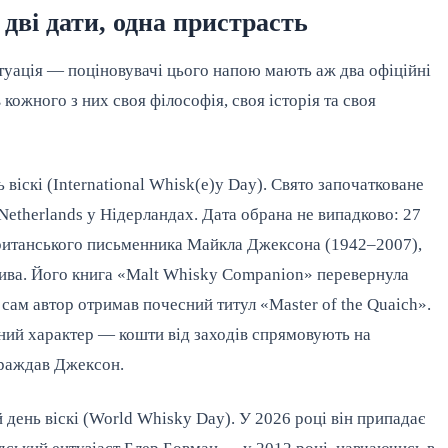
дві дати, одна пристрасть
итуація — поціновувачі цього напою мають аж два офіційні
 кожного з них своя філософія, своя історія та своя
іскі (International Whisk(e)y Day). Свято започатковане
 Netherlands у Нідерландах. Дата обрана не випадково: 27
ританського письменника Майкла Джексона (1942–2007),
пива. Його книга «Malt Whisky Companion» перевернула
 сам автор отримав почесний титул «Master of the Quaich».
йний характер — кошти від заходів спрямовують на
траждав Джексон.
 день віскі (World Whisky Day). У 2026 році він припадає