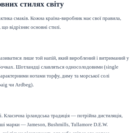
овних стилях світу
лактика смаків. Кожна країна-виробник має свої правила,
 що відрізняє основні стилі.
називатися лише той напій, який вироблений і витриманий у
очках. Шотландці славляться односолодовими (single
характерними нотами торфу, диму та морської солі
oaig чи Ardbeg).
і. Класична ірландська традиція — потрійна дистиляція,
ші марки — Jameson, Bushmills, Tullamore D.E.W.