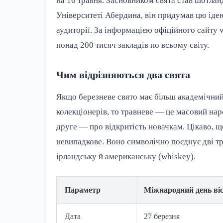
на 16 травня. Засновником свята став шотлан
Університеті Абердина, він придумав цю іде
аудиторії. За інформацією офіційного сайту
понад 200 тисяч закладів по всьому світу.
Чим відрізняються два свята
Якщо березневе свято має більш академічний
колекціонерів, то травневе — це масовий на
друге — про відкритість новачкам. Цікаво, 
невипадкове. Воно символічно поєднує дві тр
ірландську й американську (whiskey).
Параметр
Міжнародний день віс
Дата
27 березня