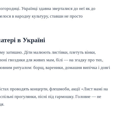
городиці. Українці здавна зверталися до неї як до 
елося в народну культуру, ставши не просто 
атері в Україні
му затишно. Діти малюють листівки, плетуть вінки, 
оні гвоздики для живих мам, білі — на згадку про тих, 
ловним ритуалом: борщ, вареники, домашня випічка і довгі 
істах проводять концерти, флешмоби, акції «Лист мамі на 
спільні прогулянки, пісні під гармошку. Головне — не 
ця.