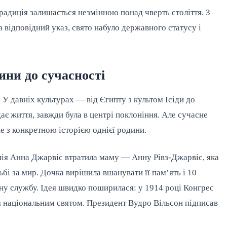
радиція залишається незмінною понад чверть століття. З 
 відповідний указ, свято набуло державного статусу і 
нини до сучасності
У давніх культурах — від Єгипту з культом Ісіди до 
дає життя, завжди була в центрі поклоніння. Але сучасне 
е з конкретною історією однієї родини.
ія Анна Джарвіс втратила маму — Анну Рівз-Джарвіс, яка 
бі за мир. Дочка вирішила вшанувати її пам’ять і 10 
ну службу. Ідея швидко поширилася: у 1914 році Конгрес 
національним святом. Президент Вудро Вільсон підписав 