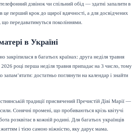
 телефонний дзвінок чи спільний обід — здатні запалити в 
ців це перший крок до щирої вдячності, а для досвідчених 
, що передаватимуться поколіннями.
атері в Україні
но закріпилася в багатьох країнах: друга неділя травня 
2026 році перша неділя травня припадає на 3 число, тому 
о запам’ятати: достатньо поглянути на календар і знайти 
стиянській традиції присвячений Пречистій Діві Марії — 
сили. Сонячні промені, що пробиваються крізь квітучі 
ота розквітає в кожній родині. Для багатьох українців 
 життям і тією самою ніжністю, яку дарує мама.