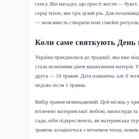
сенсу. Він нагадує, що прості жести — букет,
серці тепло, яке гріє цілий рік. Для початків
— можливість створити нові сімейні ритуали
Коли саме святкують День м
Україна приєдналася до традиції, яка вже міц
стала незмінним днем вшанування матерів. У 
друга — 10 травня. Дата плаваюча, але її легк
неділю після 1 травня.
Вибір травня невипадковий. Цей місяць у хри
втіленню материнської любові, милосердя та 
сади, ніби підкреслюють, як материнська турб
травень асоціюється з початком тепла, новим