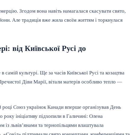
мерцію. Згодом вона навіть намагалася скасувати свято, 
они. Але традиція вже жила своїм життям і торкнулася 
: від Київської Русі до
в самій культурі. Ще за часів Київської Русі та козацтва 
Пречистої Діви Марії, вітали матерів особливо тепло — 
8 році Союз українок Канади вперше організував День 
 року ініціативу підхопили в Галичині: Олена 
ом із львів’янами та тернопільцями влаштувала 
», «Сокіл» підтримали свято концертами, конференціями та 