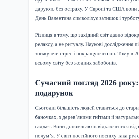
дарують без остраху. У Європі та США вони д
День Валентина символізує затишок і турботу
Різниця в тому, що західний світ давно відок
релаксу, а не ритуалу. Наукові дослідження 
знижуючи стрес і покращуючи сон. Тому в 20
всьому світу без жодних забобонів.
Сучасний погляд 2026 року:
подарунок
Сьогодні більшість людей ставиться до стари
баночках, з дерев’яними гнітами й натураль
гаджет. Вони допомагають відключитися від е
полум’я. У світі постійного поспіху така річ