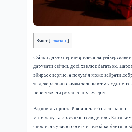
Зміст
[
показати
]
Свічки давно перетворилися на універсальний
дарувати свічки, досі хвилює багатьох. Народн
вбирає енергію, а полум’я може забрати доб
та декоративні свічки залишаються одним із
новосілля чи романтичну зустріч.
Відповідь проста й водночас багатогранна: та
матеріалу та стосунків із людиною. Близьким
спокій, а сучасні соєві чи гелеві варіанти по