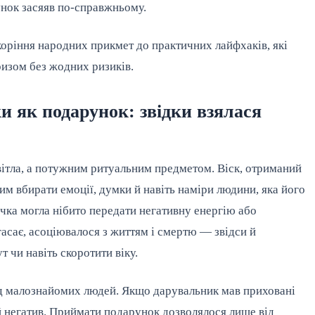
унок засяяв по-справжньому.
коріння народних прикмет до практичних лайфхаків, які 
изом без жодних ризиків.
и як подарунок: звідки взялася
вітла, а потужним ритуальним предметом. Віск, отриманий 
им вбирати емоції, думки й навіть наміри людини, яка його 
чка могла нібито передати негативну енергію або 
асає, асоціювалося з життям і смертю — звідси й 
 чи навіть скоротити віку.
д малознайомих людей. Якщо дарувальник мав приховані 
й негатив. Приймати подарунок дозволялося лише від 