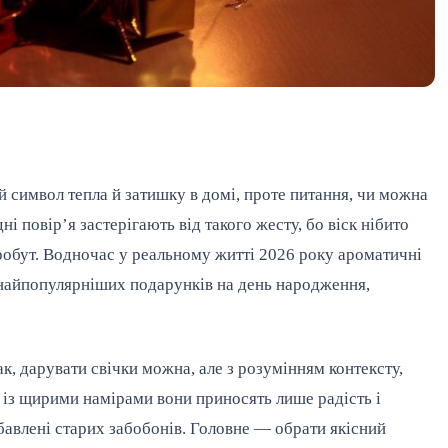
 символ тепла й затишку в домі, проте питання, чи можна 
і повір’я застерігають від такого жесту, бо віск нібито 
робут. Водночас у реальному житті 2026 року ароматичні 
 найпопулярніших подарунків на день народження, 
к, дарувати свічки можна, але з розумінням контексту, 
 із щирими намірами вони приносять лише радість і 
збавлені старих забобонів. Головне — обрати якісний 