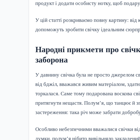
продукт і додати особисту нотку, щоб подар
У цій статті розкриваємо повну картину: від 
допоможуть зробити свічку ідеальним сюрпр
Народні прикмети про свічк
заборона
У давнину свічка була не просто джерелом с
від бджіл, вважався живим матеріалом, здатн
торкалася. Саме тому подарована воскова сві
притягнути нещастя. Полум’я, що танцює й зг
застереження: така річ може забрати добробут
Особливо небезпечними вважалися свічки ві
думки, полум’я нібито вивільняло закладени