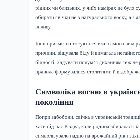
рідних чи близьких, у чиїх намірах не було с
обирати свічки не з натурального воску, а з 
впливу.
Інші прикмети стосуються вже самого викорис
причини, віщувала біду й вимагала негайного
бідності. Задувати полум’я диханням теж не р
правила формувалися століттями й відобража
Символіка вогню в українськ
покоління
Попри забобони, свічка в українській традиці
хати під час Різдва, коли родина збиралася з
символізувало надію на врожайний рік і захи