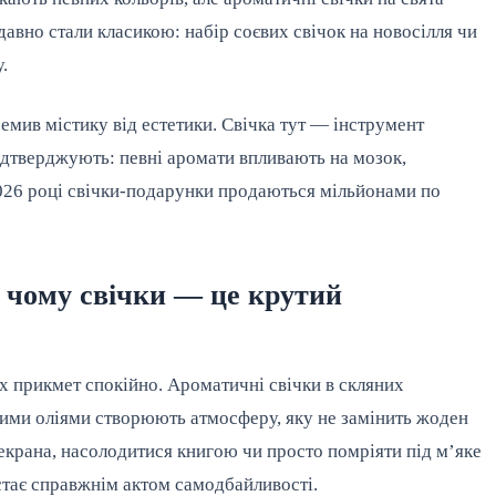
авно стали класикою: набір соєвих свічок на новосілля чи 
.
ремив містику від естетики. Свічка тут — інструмент 
підтверджують: певні аромати впливають на мозок, 
26 році свічки-подарунки продаються мільйонами по 
 чому свічки — це крутий
х прикмет спокійно. Ароматичні свічки в скляних 
ними оліями створюють атмосферу, яку не замінить жоден 
крана, насолодитися книгою чи просто помріяти під м’яке 
 стає справжнім актом самодбайливості.