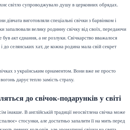
їхнє світло супроводжувало душу в церковних обрядах.
 дівчата виготовляли спеціальні свічки з барвінком і 
ки запалювали велику родинну свічку від своїх, передаючи 
 був акт єднання, а не розлуки. Свічкарство вважалося 
 до селянських хат, де кожна родина мала свій секрет 
вічках з українським орнаментом. Вони вже не просто 
 вогонь дарує тепло замість страху.
яться до свічок-подарунків у світі
м інакше. В англійській традиції неосвітлена свічка може 
алює» стосунки, але достатньо запалити її на мить перед 
ають певних кольорів, але ароматичні свічки на свята 