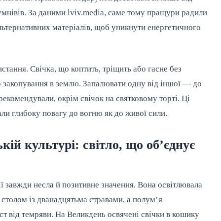
умнівів. За даними lviv.media, саме тому пращури радили 
альтернативних матеріалів, щоб уникнути енергетичного 
тання. Свічка, що коптить, тріщить або гасне без 
 закопування в землю. Запалювати одну від іншої — до 
екомендували, окрім свічок на святковому торті. Ці 
ли глибоку повагу до вогню як до живої сили.
ій культурі: світло, що об’єднує
ї завжди несла й позитивне значення. Вона освітлювала 
а столом із дванадцятьма стравами, а полум’я 
ст від темряви. На Великдень освячені свічки в кошику 