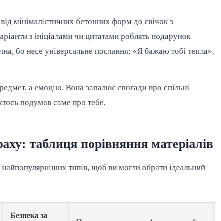
від мінімалістичних бетонних форм до свічок з 
аріанти з ініціалами чи цитатами роблять подарунок 
на, бо несе універсальне послання: «Я бажаю тобі тепла».
едмет, а емоцію. Вона запалює спогади про спільні
 хтось подумав саме про тебе.
раху: таблиця порівняння матеріалів
 найпопулярніших типів, щоб ви могли обрати ідеальний 
Безпека за