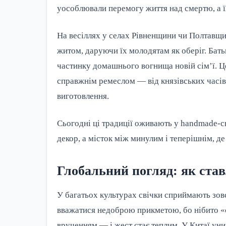
уособлювали перемогу життя над смертю, а 
На весіллях у селах Рівненщини чи Полтавщини
житом, даруючи їх молодятам як оберіг. Бать
частинку домашнього вогнища новій сім’ї. Це
справжнім ремеслом — від князівських часів і
виготовлення.
Сьогодні ці традиції оживають у handmade-с
декор, а місток між минулим і теперішнім, де
Глобальний погляд: як ставл
У багатьох культурах свічки сприймають зовсі
вважатися недоброю прикметою, бо нібито «сп
врученням — і жест стає теплим. У Китаї уник