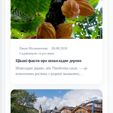
Павло Мельниченко
06.08.2026
Садівництво та рослини
Цікаві факти про шоколадне дерево
Шоколадне дерево, або Theobroma cacao, — це
вічнозелена рослина з родини мальвових,…