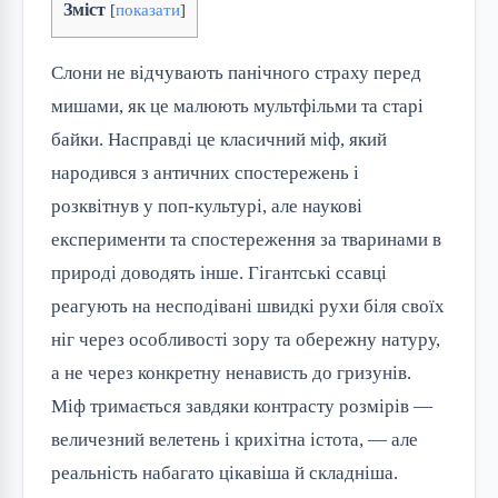
Зміст
[
показати
]
Слони не відчувають панічного страху перед 
мишами, як це малюють мультфільми та старі 
байки. Насправді це класичний міф, який 
народився з античних спостережень і 
розквітнув у поп-культурі, але наукові 
експерименти та спостереження за тваринами в 
природі доводять інше. Гігантські ссавці 
реагують на несподівані швидкі рухи біля своїх 
ніг через особливості зору та обережну натуру, 
а не через конкретну ненависть до гризунів. 
Міф тримається завдяки контрасту розмірів — 
величезний велетень і крихітна істота, — але 
реальність набагато цікавіша й складніша.