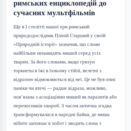
римських енциклопедій до
сучасних мультфільмів
Ще в I столітті нашої ери римський 
природодослідник Пліній Старший у своїй 
«Природній історії» зазначив, що слони 
найбільше ненавидять мишей серед усіх 
тварин. За його словами, якщо гризун 
торкнеться їжі в їхньому стійлі, велетні з 
відразою відмовляються від неї. Це не був опис 
паніки чи втечі — радше відраза, можливо, 
пов’язана з асоціаціями мишей як паразитів або 
переносників хвороб. З часом антична згадка 
трансформувалася в народні байки, де миша 
нібито заповзає в хобот і зводить слона з 