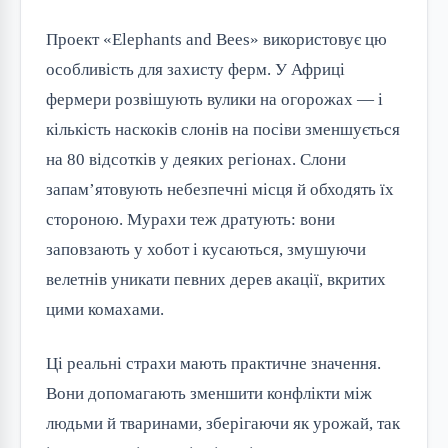
Проект «Elephants and Bees» використовує цю 
особливість для захисту ферм. У Африці 
фермери розвішують вулики на огорожах — і 
кількість наскоків слонів на посіви зменшується 
на 80 відсотків у деяких регіонах. Слони 
запам’ятовують небезпечні місця й обходять їх 
стороною. Мурахи теж дратують: вони 
заповзають у хобот і кусаються, змушуючи 
велетнів уникати певних дерев акації, вкритих 
цими комахами.
Ці реальні страхи мають практичне значення. 
Вони допомагають зменшити конфлікти між 
людьми й тваринами, зберігаючи як урожай, так 