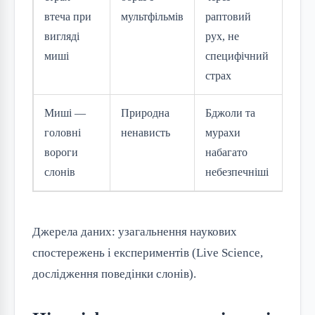
втеча при
мультфільмів
раптовий
вигляді
рух, не
миші
специфічний
страх
Миші —
Природна
Бджоли та
головні
ненависть
мурахи
вороги
набагато
слонів
небезпечніші
Джерела даних: узагальнення наукових 
спостережень і експериментів (Live Science, 
дослідження поведінки слонів).