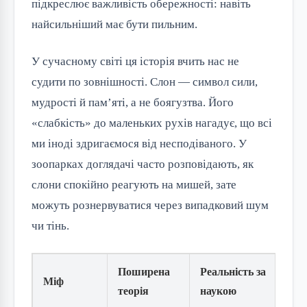
підкреслює важливість обережності: навіть 
найсильніший має бути пильним.
У сучасному світі ця історія вчить нас не 
судити по зовнішності. Слон — символ сили, 
мудрості й пам’яті, а не боягузтва. Його 
«слабкість» до маленьких рухів нагадує, що всі 
ми іноді здригаємося від несподіваного. У 
зоопарках доглядачі часто розповідають, як 
слони спокійно реагують на мишей, зате 
можуть рознервуватися через випадковий шум 
чи тінь.
Поширена
Реальність за
Міф
теорія
наукою