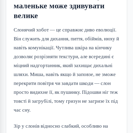
маленьке може здивувати
велике
Слонячий хобот — це справжнє диво еволюції. 
Він служить для дихання, пиття, обіймів, нюху й 
навіть комунікації. Чутлива шкіра на кінчику 
дозволяє розрізняти текстури, але всередині є 
міцний надгортанник, який захищає дихальні 
шляхи. Миша, навіть якщо й заповзе, не зможе 
перекрити повітря чи завдати шкоди — слон 
просто видихне її, як пушинку. Підошви ніг теж 
товсті й загрубілі, тому гризун не загризе їх під 
час сну.
Зір у слонів відносно слабкий, особливо на 