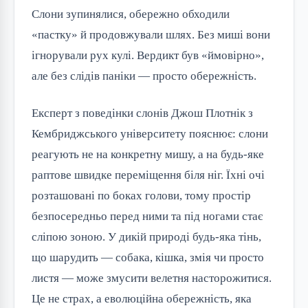
Слони зупинялися, обережно обходили 
«пастку» й продовжували шлях. Без миші вони 
ігнорували рух кулі. Вердикт був «ймовірно», 
але без слідів паніки — просто обережність.
Експерт з поведінки слонів Джош Плотнік з 
Кембриджського університету пояснює: слони 
реагують не на конкретну мишу, а на будь-яке 
раптове швидке переміщення біля ніг. Їхні очі 
розташовані по боках голови, тому простір 
безпосередньо перед ними та під ногами стає 
сліпою зоною. У дикій природі будь-яка тінь, 
що шарудить — собака, кішка, змія чи просто 
листя — може змусити велетня насторожитися. 
Це не страх, а еволюційна обережність, яка 