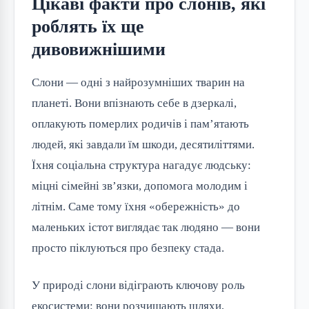
Цікаві факти про слонів, які
роблять їх ще
дивовижнішими
Слони — одні з найрозумніших тварин на 
планеті. Вони впізнають себе в дзеркалі, 
оплакують померлих родичів і пам’ятають 
людей, які завдали їм шкоди, десятиліттями. 
Їхня соціальна структура нагадує людську: 
міцні сімейні зв’язки, допомога молодим і 
літнім. Саме тому їхня «обережність» до 
маленьких істот виглядає так людяно — вони 
просто піклуються про безпеку стада.
У природі слони відіграють ключову роль 
екосистеми: вони розчищають шляхи, 