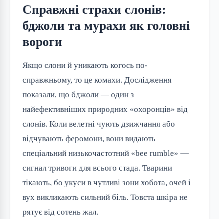
Справжні страхи слонів:
бджоли та мурахи як головні
вороги
Якщо слони й уникають когось по-
справжньому, то це комахи. Дослідження 
показали, що бджоли — один з 
найефективніших природних «охоронців» від 
слонів. Коли велетні чують дзижчання або 
відчувають феромони, вони видають 
спеціальний низькочастотний «bee rumble» — 
сигнал тривоги для всього стада. Тварини 
тікають, бо укуси в чутливі зони хобота, очей і 
вух викликають сильний біль. Товста шкіра не 
рятує від сотень жал.