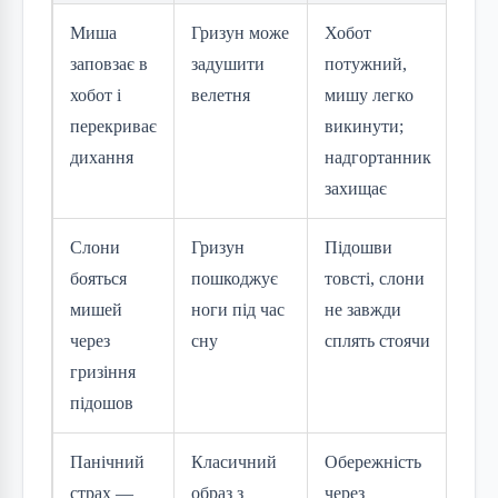
Миша
Гризун може
Хобот
заповзає в
задушити
потужний,
хобот і
велетня
мишу легко
перекриває
викинути;
дихання
надгортанник
захищає
Слони
Гризун
Підошви
бояться
пошкоджує
товсті, слони
мишей
ноги під час
не завжди
через
сну
сплять стоячи
гризіння
підошов
Панічний
Класичний
Обережність
страх —
образ з
через