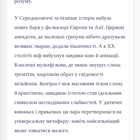
розуму.
У Середньовіччі та пізніше історія набула 
нових барв у фольклорі Європи та Азії. Циркові 
анекдоти, де маленькі гризуни нібито дратували 
великих тварин, додали пікантності. А в XX 
столітті міф вибухнув завдяки кіно й анімації. 
Класичні мультфільми, де миша змушує слона 
тремтіти, закріпили образ у свідомості 
мільйонів. Контраст між масивним тілом слона 
й крихітною, швидкою істотою став ідеальним 
символом несподіваних слабкостей. У дитячих 
книжках і приказках ця пара перетворилася на 
універсальну метафору: навіть найсильніший 
може злякатися малого.