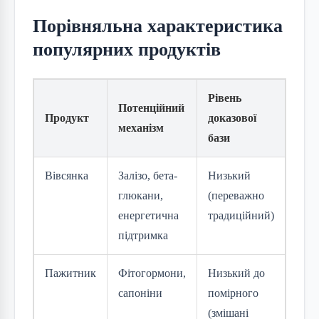
Порівняльна характеристика
популярних продуктів
Рівень
Реко
Потенційний
Продукт
доказової
щод
механізм
бази
вжи
Вівсянка
Залізо, бета-
Низький
50–1
глюкани,
(переважно
сухо
енергетична
традиційний)
щодн
підтримка
Пажитник
Фітогормони,
Низький до
1–2 ч
сапоніни
помірного
насі
(змішані
1–2 