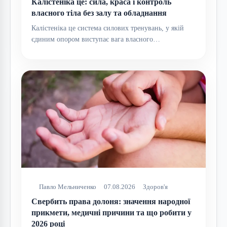
Калістеніка це: сила, краса і контроль
власного тіла без залу та обладнання
Калістеніка це система силових тренувань, у якій
єдиним опором виступає вага власного…
Павло Мельниченко
07.08.2026
Здоров'я
Свербить права долоня: значення народної
прикмети, медичні причини та що робити у
2026 році