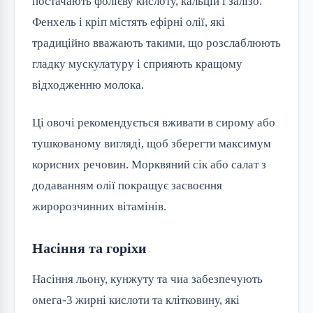
постачають фолієву кислоту, кальцій і залізо. 
Фенхель і кріп містять ефірні олії, які 
традиційно вважають такими, що розслаблюють 
гладку мускулатуру і сприяють кращому 
відходженню молока.
Ці овочі рекомендується вживати в сирому або 
тушкованому вигляді, щоб зберегти максимум 
корисних речовин. Морквяний сік або салат з 
додаванням олії покращує засвоєння 
жиророзчинних вітамінів.
Насіння та горіхи
Насіння льону, кунжуту та чиа забезпечують 
омега-3 жирні кислоти та клітковину, які 