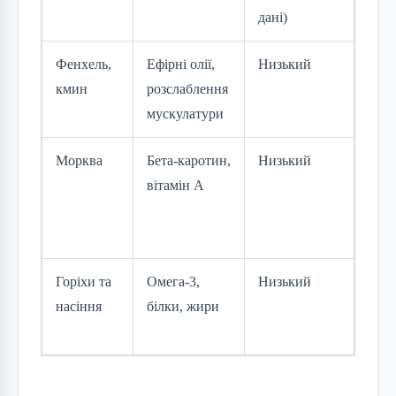
дані)
день
Фенхель,
Ефірні олії,
Низький
Чай 
кмин
розслаблення
на д
мускулатури
Морква
Бета-каротин,
Низький
Сік 
вітамін A
1–2 
день
Горіхи та
Омега-3,
Низький
30 г
насіння
білки, жири