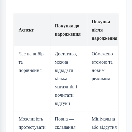
Покупка
Покупка до
Аспект
після
народження
народження
Час на вибір
Достатньо,
Обмежено
та
можна
втомою та
порівняння
відвідати
новим
кілька
режимом
магазинів і
почитати
відгуки
Можливість
Повна —
Мінімальна
протестувати
складання,
або відсутня