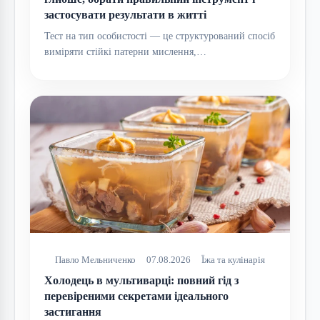
застосувати результати в житті
Тест на тип особистості — це структурований спосіб
виміряти стійкі патерни мислення,…
Павло Мельниченко
07.08.2026
Їжа та кулінарія
Холодець в мультиварці: повний гід з
перевіреними секретами ідеального
застигання