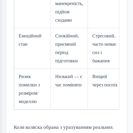
маневреність,
підйом
сходами
Емоційний
Спокійний,
Стресовий,
стан
приємний
часто немає
період
сил і
підготовки
бажання
Ризик
Низький — є
Вищий
помилки з
час поміняти
через поспіх
розміром/
моделлю
Коли коляска обрана з урахуванням реальних