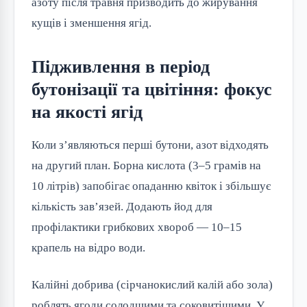
азоту після травня призводить до жирування
кущів і зменшення ягід.
Підживлення в період
бутонізації та цвітіння: фокус
на якості ягід
Коли з’являються перші бутони, азот відходять
на другий план. Борна кислота (3–5 грамів на
10 літрів) запобігає опаданню квіток і збільшує
кількість зав’язей. Додають йод для
профілактики грибкових хвороб — 10–15
крапель на відро води.
Калійні добрива (сірчанокислий калій або зола)
роблять ягоди солодшими та соковитішими. У