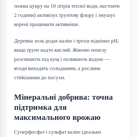
ложки цукру на 10 літрів теплої води, настояти
2 години) активізує ґрунтову флору і змушує
корені працювати активніше.
Деревна зола додає калію і трохи піднімає pH,
якщо ґрунт надто кислий. Жменю попелу
розсипають під кущ і поливають водою —
ягоди виходять солодшими, а рослини
стійкішими до посухи.
Мінеральні добрива: точна
підтримка для
максимального врожаю
Суперфосфат і сульфат калію ідеально