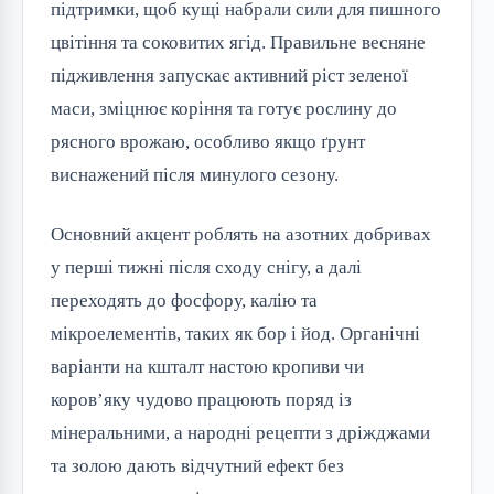
підтримки, щоб кущі набрали сили для пишного
цвітіння та соковитих ягід. Правильне весняне
підживлення запускає активний ріст зеленої
маси, зміцнює коріння та готує рослину до
рясного врожаю, особливо якщо ґрунт
виснажений після минулого сезону.
Основний акцент роблять на азотних добривах
у перші тижні після сходу снігу, а далі
переходять до фосфору, калію та
мікроелементів, таких як бор і йод. Органічні
варіанти на кшталт настою кропиви чи
коров’яку чудово працюють поряд із
мінеральними, а народні рецепти з дріжджами
та золою дають відчутний ефект без