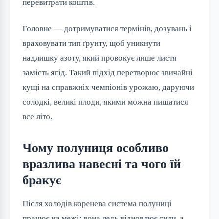
перевитрати коштів.
Головне — дотримуватися термінів, дозувань і
враховувати тип ґрунту, щоб уникнути
надлишку азоту, який провокує лише листя
замість ягід. Такий підхід перетворює звичайні
кущі на справжніх чемпіонів урожаю, даруючи
солодкі, великі плоди, якими можна пишатися
все літо.
Чому полуниця особливо
вразлива навесні та чого їй
бракує
Після холодів коренева система полуниці
працює на межі: вона ледь відновлює сили, а