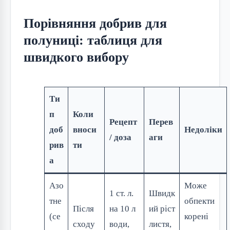
Порівняння добрив для
полуниці: таблиця для
швидкого вибору
Ти
п
Коли
Рецепт
Перев
доб
вноси
Недоліки
/ доза
аги
рив
ти
а
Азо
Може
1 ст. л.
Швидк
тне
обпекти
Після
на 10 л
ий ріст
(се
корені
сходу
води,
листя,