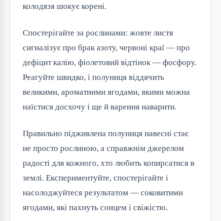
колодязя шокує корені.
Спостерігайте за рослинами: жовте листя
сигналізує про брак азоту, червоні краї — про
дефіцит калію, фіолетовий відтінок — фосфору.
Реагуйте швидко, і полуниця віддячить
великими, ароматними ягодами, якими можна
наїстися досхочу і ще й варення наварити.
Правильно підживлена полуниця навесні стає
не просто рослиною, а справжнім джерелом
радості для кожного, хто любить копирсатися в
землі. Експериментуйте, спостерігайте і
насолоджуйтеся результатом — соковитими
ягодами, які пахнуть сонцем і свіжістю.