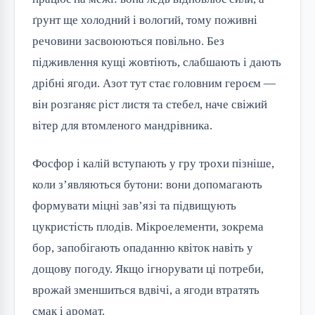
ґрунт ще холодний і вологий, тому поживні
речовини засвоюються повільно. Без
підживлення кущі жовтіють, слабшають і дають
дрібні ягоди. Азот тут стає головним героєм —
він розганяє ріст листя та стебел, наче свіжий
вітер для втомленого мандрівника.
Фосфор і калій вступають у гру трохи пізніше,
коли з’являються бутони: вони допомагають
формувати міцні зав’язі та підвищують
цукристість плодів. Мікроелементи, зокрема
бор, запобігають опаданню квіток навіть у
дощову погоду. Якщо ігнорувати ці потреби,
врожай зменшиться вдвічі, а ягоди втратять
смак і аромат.