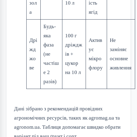
зол
10 л
ість
а
ягід
Будь-
яка
100 г
Дрі
Актив
Не
фаза
дріждж
жд
ує
заміняє
(не
ів +
жо
мікро
основне
частіш
цукор
ве
флору
живлення
е 2
на 10 л
разів)
Дані зібрано з рекомендацій провідних
агрономічних ресурсів, таких як agromag.ua та
agronom.ua. Таблиця допомагає швидко обрати
варіант під ваш ґрунт і сорт.