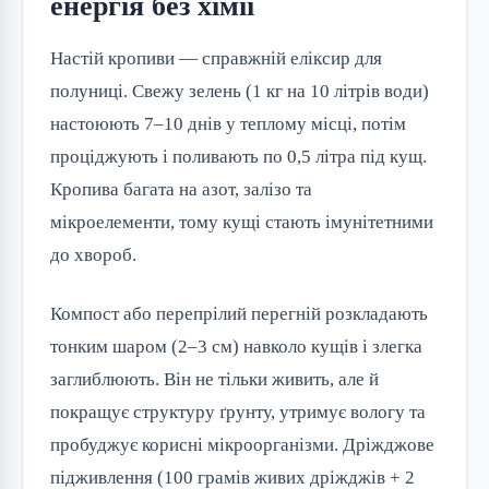
енергія без хімії
Настій кропиви — справжній еліксир для
полуниці. Свежу зелень (1 кг на 10 літрів води)
настоюють 7–10 днів у теплому місці, потім
проціджують і поливають по 0,5 літра під кущ.
Кропива багата на азот, залізо та
мікроелементи, тому кущі стають імунітетними
до хвороб.
Компост або перепрілий перегній розкладають
тонким шаром (2–3 см) навколо кущів і злегка
заглиблюють. Він не тільки живить, але й
покращує структуру ґрунту, утримує вологу та
пробуджує корисні мікроорганізми. Дріжджове
підживлення (100 грамів живих дріжджів + 2