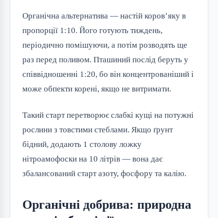
Органічна альтернатива — настій коров’яку в
пропорції 1:10. Його готують тиждень,
періодично помішуючи, а потім розводять ще
раз перед поливом. Пташиний послід беруть у
співвідношенні 1:20, бо він концентрованіший і
може обпекти корені, якщо не витримати.
Такий старт перетворює слабкі кущі на потужні
рослини з товстими стеблами. Якщо ґрунт
бідний, додають 1 столову ложку
нітроамофоски на 10 літрів — вона дає
збалансований старт азоту, фосфору та калію.
Органічні добрива: природна