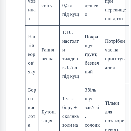
чов
при
снігу
0,5 л
дешев
ина
перевище
під кущ
о
)
нні дози
1:10,
Нас
Покра
настоят
Потрібен
тій
щує
Рання
и
час на
кор
ґрунт,
весна
тижден
приготув
ов’
безпеч
ь, 0,5 л
ання
яку
ний
під кущ
Бор
Збіль
на
1 ч. л.
шує
Тільки
кис
бору +
зав’язі
Бутоні
для
лот
склянка
,
зація
позакоре
а +
золи на
солодк
невого