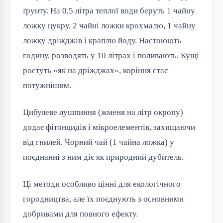
ґрунту. На 0,5 літра теплої води беруть 1 чайну
ложку цукру, 2 чайні ложки крохмалю, 1 чайну
ложку дріжджів і краплю йоду. Настоюють
годину, розводять у 10 літрах і поливають. Кущі
ростуть «як на дріжджах», коріння стає
потужнішим.
Цибулеве лушпиння (жменя на літр окропу)
додає фітонцидів і мікроелементів, захищаючи
від гнилей. Чорний чай (1 чайна ложка) у
поєднанні з ним діє як природний дубитель.
Ці методи особливо цінні для екологічного
городництва, але їх поєднують з основними
добривами для повного ефекту.