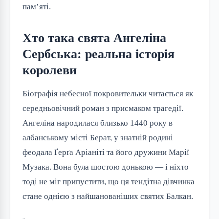
пам’яті.
Хто така свята Ангеліна
Сербська: реальна історія
королеви
Біографія небесної покровительки читається як
середньовічний роман з присмаком трагедії.
Ангеліна народилася близько 1440 року в
албанському місті Берат, у знатній родині
феодала Ґерґа Аріаніті та його дружини Марії
Музака. Вона була шостою донькою — і ніхто
тоді не міг припустити, що ця тендітна дівчинка
стане однією з найшанованіших святих Балкан.