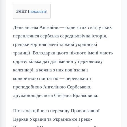
Зміст
[
показати
]
День ангела Ангеліни — одне з тих свят, у яких
переплелися сербська середньовічна історія,
грецьке коріння імені та живі українські
традиції. Володарки цього ніжного імені мають
одразу кілька дат для іменин у церковному
календарі, а кожна з них пов’язана з
конкретною постаттю — переважно з
преподобною Ангеліною Сербською,
дружиною деспота Стефана Бранковича.
Після офіційного переходу Православної
Церкви України та Української Греко-