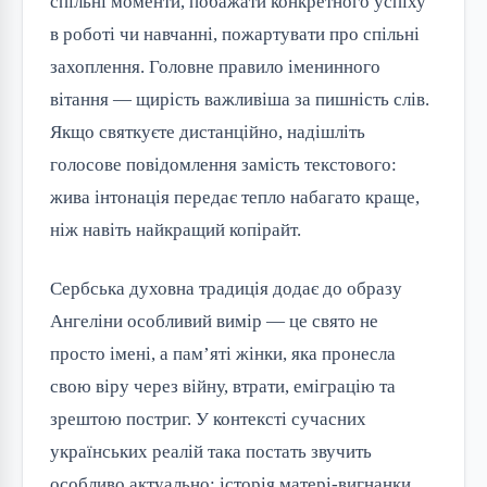
спільні моменти, побажати конкретного успіху
в роботі чи навчанні, пожартувати про спільні
захоплення. Головне правило іменинного
вітання — щирість важливіша за пишність слів.
Якщо святкуєте дистанційно, надішліть
голосове повідомлення замість текстового:
жива інтонація передає тепло набагато краще,
ніж навіть найкращий копірайт.
Сербська духовна традиція додає до образу
Ангеліни особливий вимір — це свято не
просто імені, а пам’яті жінки, яка пронесла
свою віру через війну, втрати, еміграцію та
зрештою постриг. У контексті сучасних
українських реалій така постать звучить
особливо актуально: історія матері-вигнанки,