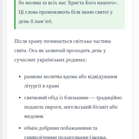
бо молиш за всіх нас Христа Бога нашого».
Ці слова промовляють біля ікони святої у
день її пам’яті.
Після храму починається світська частина
свята. Ось як зазвичай проходить день у
сучасних українських родинах:
ранкова молитва вдома або відвідування
літургії в храмі
святковий обід із близькими — традиційно
подають пироги, ангельський бісквіт або
медовик
обмін добрими побажаннями та
символічними подарунками (іконка,