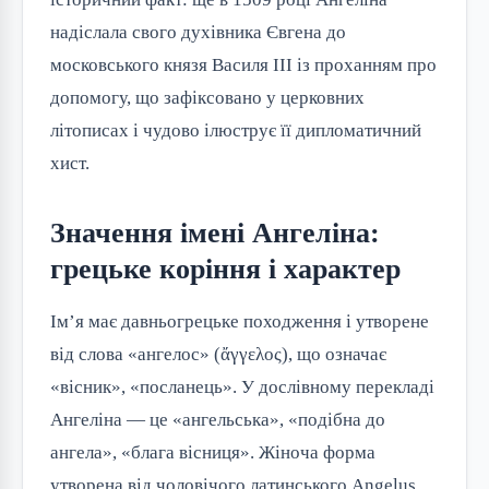
надіслала свого духівника Євгена до
московського князя Василя III із проханням про
допомогу, що зафіксовано у церковних
літописах і чудово ілюструє її дипломатичний
хист.
Значення імені Ангеліна:
грецьке коріння і характер
Ім’я має давньогрецьке походження і утворене
від слова «ангелос» (ἄγγελος), що означає
«вісник», «посланець». У дослівному перекладі
Ангеліна — це «ангельська», «подібна до
ангела», «блага вісниця». Жіноча форма
утворена від чоловічого латинського Angelus,