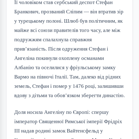
Її чоловіком став сербський деспот Стефан
Бранкович, прозваний Сліпим — він втратив зір
у турецькому полоні. Шлюб був політичним, як
майже всі союзи правителів того часу, але між
подружжям спалахнула справжня
прив’язаність. Після одруження Стефан і
Ангеліна покинули охоплену османами
Албанію та оселилися у фріульському замку
Вармо на півночі Італії. Там, далеко від рідних
земель, Стефан і помер у 1476 році, залишивши
вдову з дітьми та обов’язком зберегти династію.
Доля носила Ангеліну по Європі: спершу
імператор Священної Римської імперії Фрідріх
III надав родині замок Вайтенсфельд у