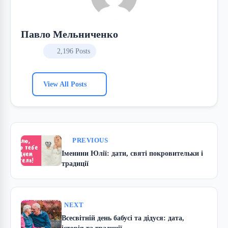
Павло Мельниченко
2,196 Posts
View All Posts
PREVIOUS
Іменини Юлії: дати, святі покровительки і
традиції
NEXT
Всесвітній день бабусі та дідуся: дата,