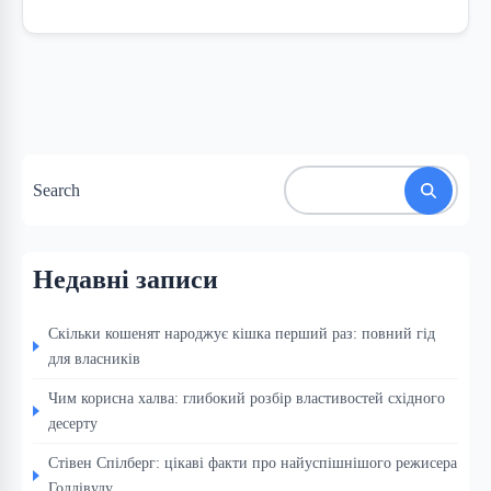
Search
Недавні записи
Скільки кошенят народжує кішка перший раз: повний гід
для власників
Чим корисна халва: глибокий розбір властивостей східного
десерту
Стівен Спілберг: цікаві факти про найуспішнішого режисера
Голлівуду