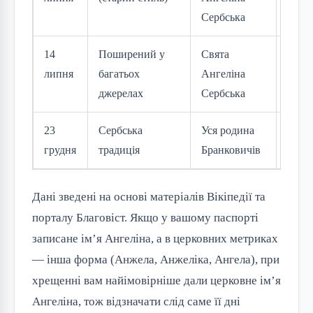
Сербська
кале
14
Поширений у
Свята
Альт
липня
багатьох
Ангеліна
дата
джерелах
Сербська
вшан
23
Сербська
Уся родина
Сіме
грудня
традиція
Бранковичів
святи
Дані зведені на основі матеріалів Вікіпедії та
порталу Благовіст. Якщо у вашому паспорті
записане ім’я Ангеліна, а в церковних метриках
— інша форма (Анжела, Анжеліка, Ангела), при
хрещенні вам найімовірніше дали церковне ім’я
Ангеліна, тож відзначати слід саме її дні