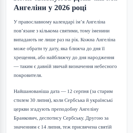
Ангеліни у 2026 році
У православному календарі ім’я Ангеліна
пов’язане з кількома святими, тому іменини
випадають не лише раз на рік. Кожна Ангеліна
може обрати ту дату, яка ближча до дня її
хрещення, або найближчу до дня народження
— таким є давній звичай визначення небесного
покровителя.
Найшанованіша дата — 12 серпня (за старим
стилем 30 липня), коли Сербська й українські
церкви згадують преподобну Ангеліну
Бранкович, деспотису Сербську. Другою за
значенням є 14 липня, теж присвячена святій