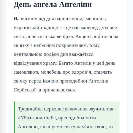
День ангела Ангеліни
На відміну від дня народження, іменини в
українській традиції — це насамперед духовне
свято, а не світська вечірка. Акцент робиться на
зв’язку з небесним покровителем, тому
центральною подією дня вважається
відвідування храму. Багато Ангелін у цей день
замовляють молебень про здоров’я, ставлять
свічку перед іконою преподобної Ангеліни
Сербської та причащаються.
Традиційне церковне величання звучить так:
«Ублажаємо тебе, преподобна мати
Ангеліно, і шануємо святу пам’ять твою, ти