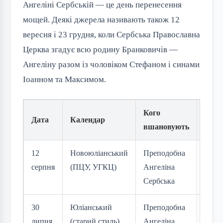
Ангеліні Сербській — це день перенесення
мощей. Деякі джерела називають також 12
вересня і 23 грудня, коли Сербська Православна
Церква згадує всю родину Бранковичів —
Ангеліну разом із чоловіком Стефаном і синами
Іоанном та Максимом.
Кого
Дата
Календар
Знач
вшановують
12
Новоюліанський
Преподобна
Голо
серпня
(ПЦУ, УГКЦ)
Ангеліна
імен
Сербська
Украї
30
Юліанський
Преподобна
Та са
липня
(старий стиль)
Ангеліна
за ст