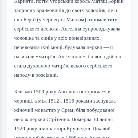
Каринтії, потім угорський король Матяш Корвін
запросив Бранковичів до своїх володінь, де її
син Юрій (у чернецтві Максим) отримав титул
сербського деспота. Ангеліна супроводжувала
чоловіка та синів у всіх поневіряннях,
перевозила їхні мощі, будувала церкви — її
називали «матір’ю Ангеліною», бо вона дійсно
стала духовною матір’ю всього сербського
народу в розсіянні.
Близько 1509 року Ангеліна постриглася в
черниці, а між 1512 і 1516 роками заснувала
жіночий монастир у Сремі біля побудованої
нею ж церкви Стрітення. Померла 30 липня
1520 року в монастирі Крушедол. Цікавий
історичний факт: ще в 1509 році Ангеліна