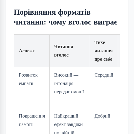
Порівняння форматів
читання: чому вголос виграє
Тихе
Читання
Аспект
читання
Ауді
вголос
про себе
Розвиток
Високий —
Середній
Висок
емпатії
інтонація
без
передає емоції
особ
голо
Покращення
Найкращий
Добрий
Добри
пам’яті
ефект завдяки
паси
подвійній