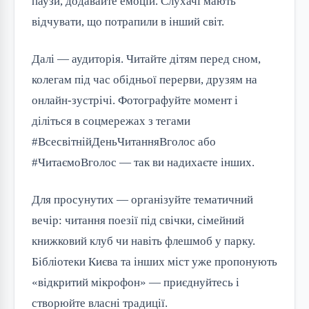
паузи, додавайте емоцій. Слухачі мають 
відчувати, що потрапили в інший світ.
Далі — аудиторія. Читайте дітям перед сном, 
колегам під час обідньої перерви, друзям на 
онлайн-зустрічі. Фотографуйте момент і 
діліться в соцмережах з тегами 
#ВсесвітнійДеньЧитанняВголос або 
#ЧитаємоВголос — так ви надихаєте інших.
Для просунутих — організуйте тематичний 
вечір: читання поезії під свічки, сімейний 
книжковий клуб чи навіть флешмоб у парку. 
Бібліотеки Києва та інших міст уже пропонують 
«відкритий мікрофон» — приєднуйтесь і 
створюйте власні традиції.