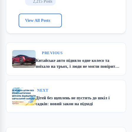
2,215 Posts
View All Posts
PREVIOUS
Китайське авто підняло одне колесо та
поїхало на трьох, і люди не могли повірити
очам
NEXT
Дітей без щеплень не пустять до шкіл і
садків: новий закон на підході