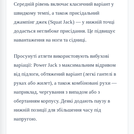
Середній рівень включає класичний варіант у
швидкому темпі, а також присідальний
джампінг джек (Squat Jack) — у нижній точці
додається неглибоке присідання. Це підвищує
навантаження на ноги та сідниці.
Просунуті атлети використовують вибухові
варіації: Power Jack з максимальним відривом
від підлоги, обтяжений варіант (легкі гантелі в
руках або жилет), а також комбіновані рухи —
наприклад, чергування з випадом або з
обертанням корпусу. Деякі додають паузу в
нижній позиції для збільшення часу під
напругою.