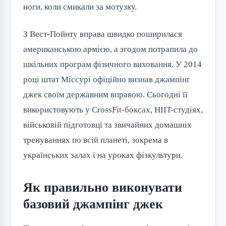
ноги, коли смикали за мотузку.
З Вест-Пойнту вправа швидко поширилася
американською армією, а згодом потрапила до
шкільних програм фізичного виховання. У 2014
році штат Міссурі офіційно визнав джампінг
джек своїм державним вправою. Сьогодні її
використовують у CrossFit-боксах, HIIT-студіях,
військовій підготовці та звичайних домашніх
тренуваннях по всій планеті, зокрема в
українських залах і на уроках фізкультури.
Як правильно виконувати
базовий джампінг джек