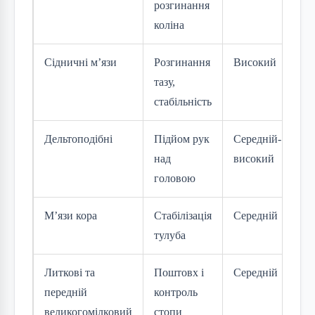
розгинання
коліна
Сідничні м’язи
Розгинання
Високий
тазу,
стабільність
Дельтоподібні
Підйом рук
Середній-
над
високий
головою
М’язи кора
Стабілізація
Середній
тулуба
Литкові та
Поштовх і
Середній
передній
контроль
великогомілковий
стопи