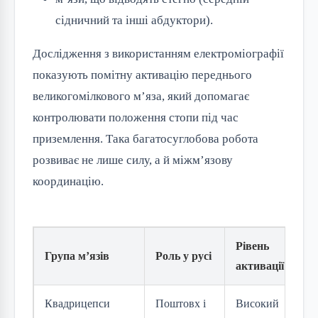
сідничний та інші абдуктори).
Дослідження з використанням електроміографії
показують помітну активацію переднього
великогомілкового м’яза, який допомагає
контролювати положення стопи під час
приземлення. Така багатосуглобова робота
розвиває не лише силу, а й міжм’язову
координацію.
Рівень
Група м’язів
Роль у русі
активації
Квадрицепси
Поштовх і
Високий