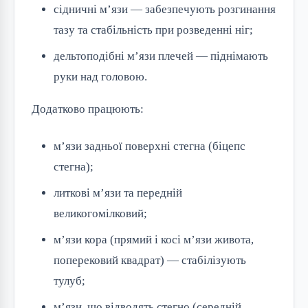
сідничні м’язи — забезпечують розгинання
тазу та стабільність при розведенні ніг;
дельтоподібні м’язи плечей — піднімають
руки над головою.
Додатково працюють:
м’язи задньої поверхні стегна (біцепс
стегна);
литкові м’язи та передній
великогомілковий;
м’язи кора (прямий і косі м’язи живота,
поперековий квадрат) — стабілізують
тулуб;
м’язи, що відводять стегно (середній