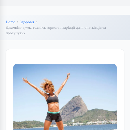
Home
Здоров'я
Джампінг джек: техніка, користь і варіації для початківців та
просунутих