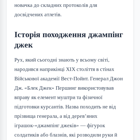
новачка до складних протоколів для
досвідчених атлетів.
Історія походження джампінг
джек
Рух, який сьогодні знають у всьому світі,
народився наприкінці XIX століття в стінах
Військової академії Вест-Пойнт. Генерал Джон
Дж. «Блек Джек» Першинг використовував
вправу як елемент муштри та фізичної
підготовки курсантів. Назва походить не від
прізвища генерала, а від дерев’яних
іграшок-«джампінг джеків» — фігурок
солдатиків або блазнів, які розводили руки й