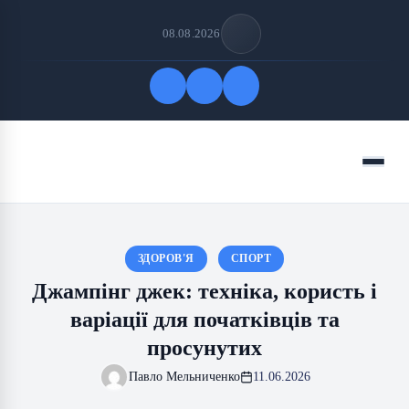
08.08.2026
Quick Links
Menu
FOLLOW US
ЗДОРОВ'Я
СПОРТ
Джампінг джек: техніка, користь і
варіації для початківців та
просунутих
Павло Мельниченко
11.06.2026