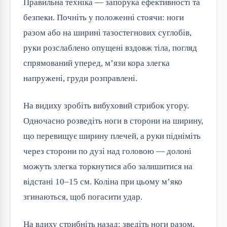
Правильна техніка — запорука ефективності та
безпеки. Почніть у положенні стоячи: ноги
разом або на ширині тазостегнових суглобів,
руки розслаблено опущені вздовж тіла, погляд
спрямований уперед, м’язи кора злегка
напружені, груди розправлені.
На видиху зробіть вибуховий стрибок угору.
Одночасно розведіть ноги в сторони на ширину,
що перевищує ширину плечей, а руки підніміть
через сторони по дузі над головою — долоні
можуть злегка торкнутися або залишитися на
відстані 10–15 см. Коліна при цьому м’яко
згинаються, щоб погасити удар.
На вдиху стрибніть назад: зведіть ноги разом,