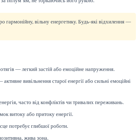
 за полум’ям, не торкаючись його рукою.
про гармонійну, вільну енергетику. Будь-які відхилення —
ротягів — легкий застій або емоційне напруження.
— активне вивільнення старої енергії або сильні емоційні
енергія, часто від конфліктів чи тривалих переживань.
мок витоку або притоку енергії.
ісце потребує глибшої роботи.
озитивна, жива зона.