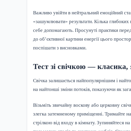
Важливо увійти в нейтральний емоційний ста
«зашумлювати» результати. Кілька глибоких в
себе допомагають. Просунуті практики пере
до об’єктивної картини енергії цього просто
поспішати з висновками.
Тест зі свічкою — класика, 
Свічка залишається найпопулярнішим і найт
на найтонші зміни потоків, показуючи як зага
Візьміть звичайну воскову або церковну свічк
злегка затемненому приміщенні. Тримайте на
стрілкою від входу в кімнату. Зупиняйтеся на