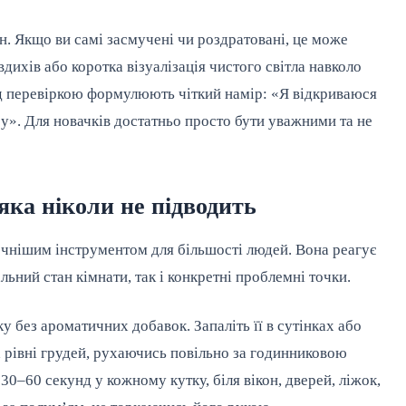
н. Якщо ви самі засмучені чи роздратовані, це може
дихів або коротка візуалізація чистого світла навколо
д перевіркою формулюють чіткий намір: «Я відкриваюся
ру». Для новачків достатньо просто бути уважними та не
яка ніколи не підводить
очнішим інструментом для більшості людей. Вона реагує
льний стан кімнати, так і конкретні проблемні точки.
у без ароматичних добавок. Запаліть її в сутінках або
 рівні грудей, рухаючись повільно за годинниковою
 30–60 секунд у кожному кутку, біля вікон, дверей, ліжок,