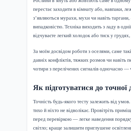
Рослини в’януть або жовтіють саме в одному 
перестає заходити в кімнату або, навпаки, ле
з’являються мурахи, мухи чи навіть таргани,
випадковістю. Техніка виходить з ладу в одн
відчуваєте легкий холодок або тиск у грудя
За моїм досвідом роботи з оселями, саме так
давніх конфліктів, тяжких розмов чи навіть 
чотири з перелічених сигналів одночасно — 
Як підготуватися до точної 
Точність будь-якого тесту залежить від умов.
тихо й ніхто не відволікає. Провітріть прим
перед перевіркою — легке наведення порядку 
світло; краще залишити приглушене освітлен