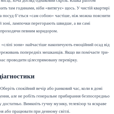
місці, хоча догляд однаковий скрізь. Кішка раптом
жить там годинами, ніби «витягує» щось. У чистій квартирі
 а посуд б’ється «сам собою» частіше, ніж можна пояснити
ій зоні, лампочки перегорають швидше, а ви самі
х, проходячи певним коридором.
і «сліпі зони» найчастіше накопичують емоційний осад від
переживань попередніх мешканців. Якщо ви помічаєте три-
час проводити цілеспрямовану перевірку.
діагностики
 Оберіть спокійний вечір або ранковий час, коли в домі
іщення, але не робіть генеральне прибирання безпосередньо
достатньо. Вимкніть гучну музику, телевізор та яскраве
ня або працювати при денному світлі.