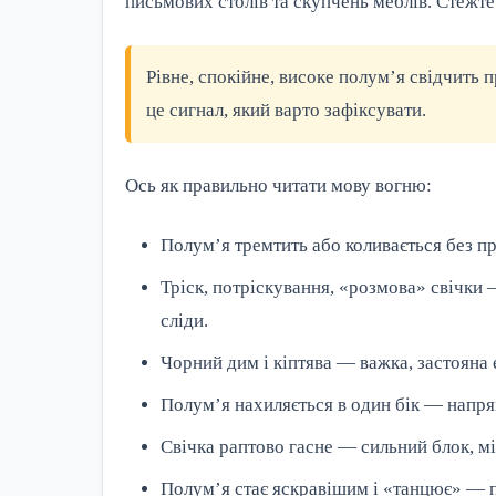
письмових столів та скупчень меблів. Стежте
Рівне, спокійне, високе полум’я свідчить 
це сигнал, який варто зафіксувати.
Ось як правильно читати мову вогню:
Полум’я тремтить або коливається без п
Тріск, потріскування, «розмова» свічки 
сліди.
Чорний дим і кіптява — важка, застояна 
Полум’я нахиляється в один бік — напря
Свічка раптово гасне — сильний блок, м
Полум’я стає яскравішим і «танцює» — п