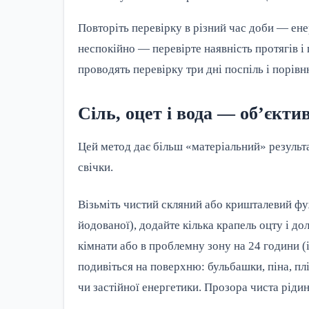
Повторіть перевірку в різний час доби — ене
неспокійно — перевірте наявність протягів і 
проводять перевірку три дні поспіль і порів
Сіль, оцет і вода — об’єкт
Цей метод дає більш «матеріальний» результа
свічки.
Візьміть чистий скляний або кришталевий фуж
йодованої), додайте кілька крапель оцту і до
кімнати або в проблемну зону на 24 години (
подивіться на поверхню: бульбашки, піна, пл
чи застійної енергетики. Прозора чиста ріди