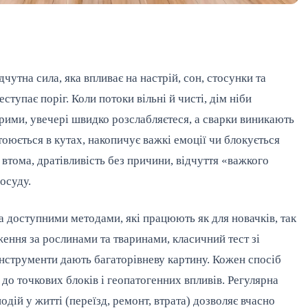
чутна сила, яка впливає на настрій, сон, стосунки та
ступає поріг. Коли потоки вільні й чисті, дім ніби
рими, увечері швидко розслабляєтеся, а сварки виникають
тоюється в кутах, накопичує важкі емоції чи блокується
втома, дратівливість без причини, відчуття «важкого
посуду.
а доступними методами, які працюють як для новачків, так
ження за рослинами та тваринами, класичний тест зі
 інструменти дають багаторівневу картину. Кожен спосіб
до точкових блоків і геопатогенних впливів. Регулярна
одій у житті (переїзд, ремонт, втрата) дозволяє вчасно