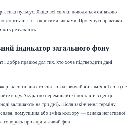
ргетика пульсує. Якщо всі свічки поводяться однаково
повторіть тест із закритими вікнами. Просунуті практики
нюють результати.
ивний індикатор загального фону
т і добре працює для тих, хто хоче підтвердити дані
ер, насипте дві столові ложки звичайної кам’яної солі (не
лийте воду. Акуратно перемішайте і поставте в центр
іноді залишають на три дні). Після закінчення терміну
існява, помутніння або зміна кольору — ознака негативної
на говорить про сприятливий фон.