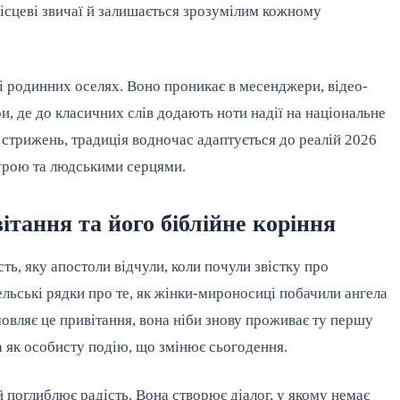
ісцеві звичаї й залишається зрозумілим кожному
і родинних оселях. Воно проникає в месенджери, відео-
ри, де до класичних слів додають ноти надії на національне
стрижень, традиція водночас адаптується до реалій 2026
турою та людськими серцями.
ітання та його біблійне коріння
ть, яку апостоли відчули, коли почули звістку про
ьські рядки про те, як жінки-мироносиці побачили ангела
овляє це привітання, вона ніби знову проживає ту першу
а як особисту подію, що змінює сьогодення.
 поглиблює радість. Вона створює діалог, у якому немає