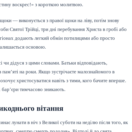
стину воскрес!» з короткою молитвою.
оки — виконується з правої щоки на ліву, потім знову
оби Святої Трійці, три дні перебування Христа в гробі або
егіонах додають легкий обмін потилицями або просто
залишається основою.
і чи дідуся з цими словами. Батьки відповідають,
 пам’яті на роки. Якщо зустрічаєте малознайомого в
аохочує христосуватися навіть з тими, кого бачите вперше.
ні бар’єри тимчасово зникають.
икоднього вітання
нає лунати в ніч з Великої суботи на неділю після того, як
ртвих, смертю смерть подолав». Відтоді й до свята