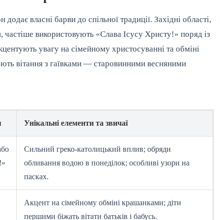
 додає власні барви до спільної традиції. Західні області,
, частіше використовують «Слава Ісусу Христу!» поряд із
акцентують увагу на сімейному христосуванні та обміні
нують вітання з гаївками — старовинними весняними
я
Унікальні елементи та звичаї
або
Сильний греко-католицький вплив; обряди
!»
обливання водою в понеділок; особливі узори на
пасках.
Акцент на сімейному обміні крашанками; діти
першими біжать вітати батьків і бабусь.