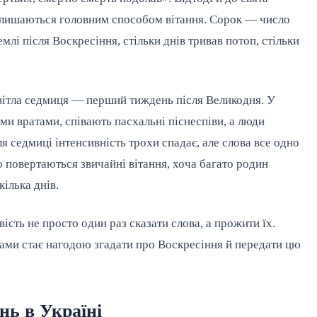
залишаються головним способом вітання. Сорок — число
млі після Воскресіння, стільки днів тривав потоп, стільки
ітла седмиця — перший тиждень після Великодня. У
и вратами, співають пасхальні піснеспіви, а люди
я седмиці інтенсивність трохи спадає, але слова все одно
 повертаються звичайні вітання, хоча багато родин
ілька днів.
сть не просто один раз сказати слова, а прожити їх.
гами стає нагодою згадати про Воскресіння й передати цю
ань в Україні