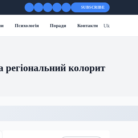
SUBSCRIBE
Uk
ни
Психологія
Поради
Контакти
та регіональний колорит