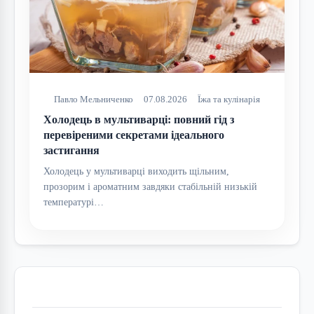
Павло Мельниченко
07.08.2026
Їжа та кулінарія
Холодець в мультиварці: повний гід з
перевіреними секретами ідеального
застигання
Холодець у мультиварці виходить щільним,
прозорим і ароматним завдяки стабільній низькій
температурі…