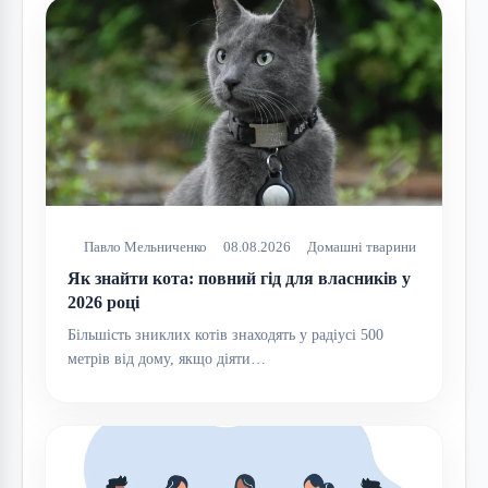
Павло Мельниченко
08.08.2026
Домашні тварини
Як знайти кота: повний гід для власників у
2026 році
Більшість зниклих котів знаходять у радіусі 500
метрів від дому, якщо діяти…