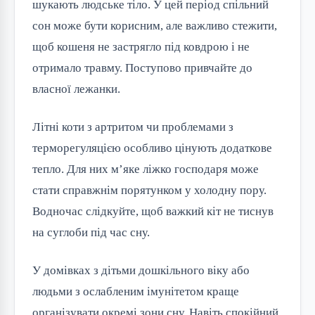
шукають людське тіло. У цей період спільний
сон може бути корисним, але важливо стежити,
щоб кошеня не застрягло під ковдрою і не
отримало травму. Поступово привчайте до
власної лежанки.
Літні коти з артритом чи проблемами з
терморегуляцією особливо цінують додаткове
тепло. Для них м’яке ліжко господаря може
стати справжнім порятунком у холодну пору.
Водночас слідкуйте, щоб важкий кіт не тиснув
на суглоби під час сну.
У домівках з дітьми дошкільного віку або
людьми з ослабленим імунітетом краще
організувати окремі зони сну. Навіть спокійний