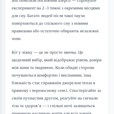
або помітили посилення алергії — спробуйте
експеримент на 2–3 тижні з окремими місцями
для сну. Багато людей після такої паузи
повертаються до спільного сну з новими
правилами або остаточно обирають незалежні
зони.
Кіт у ліжку — це не просто звичка. Це
щоденний вибір, який відображає рівень довіри
між вами та твариною. Коли обидві сторони
почуваються комфортно і виспаними, така
близькість стає справжнім джерелом тепла в
прямому і переносному сенсі. Спостерігайте за
своїм пухнастим другом, реагуйте на сигнали
тіла та здоров’я — і спільні ночі залишаться
приємною частиною життя для всіх членів