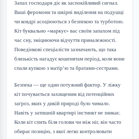
Запах господаря діє як заспокійливий сигнал.
Ваші феромони та шкірні виділення на подушці
чи ковдрі асоціюються з безпекою та турботою.
Кіт буквально «маркує» вас своїм запахом під
час сну, зміцнюючи відчуття приналежності.
Поведінкові спеціалісти зазначають, що така
близькість нагадує кошенятам період, коли вони
спали купкою з матір’ю та братами-сестрами.
Безпека — ще один потужний фактор. У ліжку
кіт почувається захищеним від потенційних
загроз, яких у дикій природі було чимало.
Навіть у затишній квартирі інстинкт не зникає.
Коли кіт спить біля голови чи між ніг, він часто
обирає позицію, з якої легко контролювати