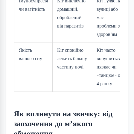
Імуносупресія
Кіт виключно
Кіт гуляє на
чи вагітність
домашній,
вулиці або
оброблений
має
від паразитів
проблеми зі
здоров’ям
Якість
Кіт спокійно
Кіт часто
вашого сну
лежить більшу
ворушиться,
частину ночі
нявкає чи
«танцює» о
4 ранку
Як вплинути на звичку: від
заохочення до м’якого
обмеження