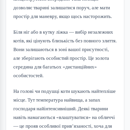
дозволяє тварині залишатися поруч, але мати
простір для маневру, якщо щось насторожить.
Біля ніг або в кутку ліжка — вибір незалежних
котів, які цінують близькість без повного злиття.
Вони залишаються в зоні вашої присутності,
але зберігають особистий простір. Це золота
середина для багатьох «дистанційних»
особистостей.
На голові чи подушці коти шукають найтепліше
місце. Тут температура найвища, а запах
господаря найінтенсивніший. Деякі тварини
навіть намагаються «влаштуватися» на обличчі
— це прояв особливої прив’язаності, хоча для