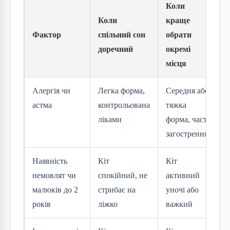
Коли
Коли
краще
Фактор
спільний сон
обрати
доречний
окремі
місця
Алергія чи
Легка форма,
Середня або
астма
контрольована
тяжка
ліками
форма, часті
загострення
Наявність
Кіт
Кіт
немовлят чи
спокійний, не
активний
малюків до 2
стрибає на
уночі або
років
ліжко
важкий