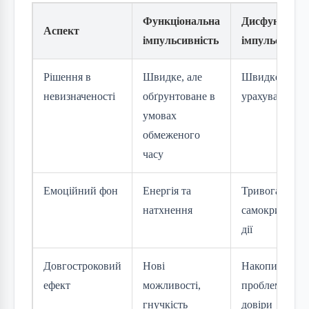
Функціональна
Дисфункціон
Аспект
імпульсивність
імпульсивніс
Рішення в
Швидке, але
Швидке без
невизначеності
обґрунтоване в
урахування ри
умовах
обмеженого
часу
Емоційний фон
Енергія та
Тривога, жаль
натхнення
самокритика п
дії
Довгостроковий
Нові
Накопичення
ефект
можливості,
проблем, втра
гнучкість
довіри