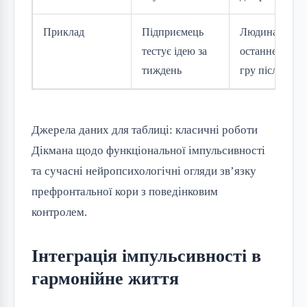
Приклад
Підприємець
Людина витра
тестує ідею за
останнє на аз
тиждень
гру після сва
Джерела даних для таблиці: класичні роботи
Дікмана щодо функціональної імпульсивності
та сучасні нейропсихологічні огляди зв’язку
префронтальної кори з поведінковим
контролем.
Інтеграція імпульсивності в
гармонійне життя