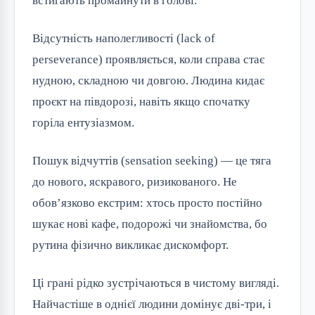
встигають промайнути в голові.
Відсутність наполегливості (lack of
perseverance) проявляється, коли справа стає
нудною, складною чи довгою. Людина кидає
проєкт на півдорозі, навіть якщо спочатку
горіла ентузіазмом.
Пошук відчуттів (sensation seeking) — це тяга
до нового, яскравого, ризикованого. Не
обов’язково екстрим: хтось просто постійно
шукає нові кафе, подорожі чи знайомства, бо
рутина фізично викликає дискомфорт.
Ці грані рідко зустрічаються в чистому вигляді.
Найчастіше в однієї людини домінує дві-три, і