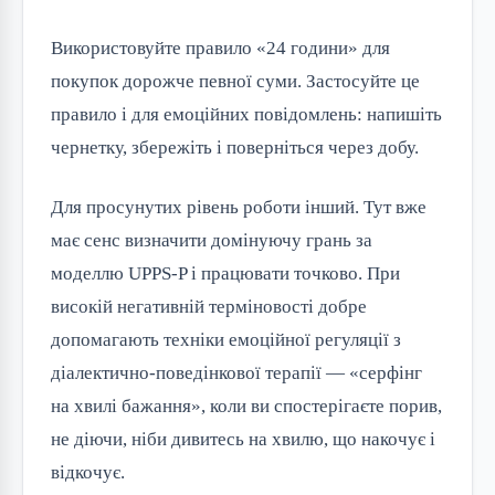
Використовуйте правило «24 години» для
покупок дорожче певної суми. Застосуйте це
правило і для емоційних повідомлень: напишіть
чернетку, збережіть і поверніться через добу.
Для просунутих рівень роботи інший. Тут вже
має сенс визначити домінуючу грань за
моделлю UPPS-P і працювати точково. При
високій негативній терміновості добре
допомагають техніки емоційної регуляції з
діалектично-поведінкової терапії — «серфінг
на хвилі бажання», коли ви спостерігаєте порив,
не діючи, ніби дивитесь на хвилю, що накочує і
відкочує.