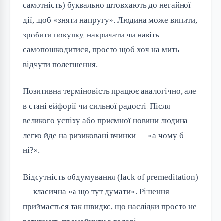
самотність) буквально штовхають до негайної
дії, щоб «зняти напругу». Людина може випити,
зробити покупку, накричати чи навіть
самопошкодитися, просто щоб хоч на мить
відчути полегшення.
Позитивна терміновість працює аналогічно, але
в стані ейфорії чи сильної радості. Після
великого успіху або приємної новини людина
легко йде на ризиковані вчинки — «а чому б
ні?».
Відсутність обдумування (lack of premeditation)
— класична «а що тут думати». Рішення
приймається так швидко, що наслідки просто не