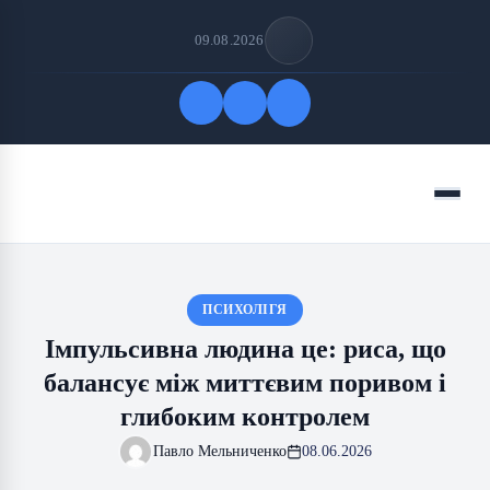
09.08.2026
Quick Links
Menu
FOLLOW US
ПСИХОЛІГЯ
Імпульсивна людина це: риса, що
балансує між миттєвим поривом і
глибоким контролем
Павло Мельниченко
08.06.2026