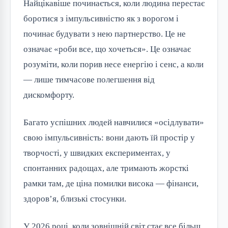
Найцікавіше починається, коли людина перестає
боротися з імпульсивністю як з ворогом і
починає будувати з нею партнерство. Це не
означає «роби все, що хочеться». Це означає
розуміти, коли порив несе енергію і сенс, а коли
— лише тимчасове полегшення від
дискомфорту.
Багато успішних людей навчилися «осідлувати»
свою імпульсивність: вони дають їй простір у
творчості, у швидких експериментах, у
спонтанних радощах, але тримають жорсткі
рамки там, де ціна помилки висока — фінанси,
здоров’я, близькі стосунки.
У 2026 році, коли зовнішній світ стає все більш