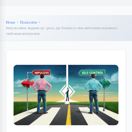
Home
Психолігя
Імпульсивна людина це: риса, що балансує між миттєвим поривом і
глибоким контролем