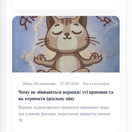
Павло Мельниченко
07.08.2026
Їжа та кулінарія
Чому не збиваються вершки: усі причини та
як отримати ідеальну піну
Вершки відмовляються збиватися переважно через
три ключові фактори: недостатню жирність (менше
30…