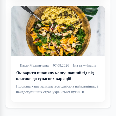
Павло Мельниченко
07.08.2026
Їжа та кулінарія
Як варити пшоняну кашу: повний гід від
класики до сучасних варіацій
Пшоняна каша залишається однією з найдавніших і
найдоступніших страв української кухні. Її…