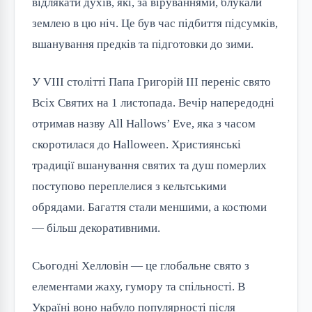
відлякати духів, які, за віруваннями, блукали
землею в цю ніч. Це був час підбиття підсумків,
вшанування предків та підготовки до зими.
У VIII столітті Папа Григорій III переніс свято
Всіх Святих на 1 листопада. Вечір напередодні
отримав назву All Hallows’ Eve, яка з часом
скоротилася до Halloween. Християнські
традиції вшанування святих та душ померлих
поступово переплелися з кельтськими
обрядами. Багаття стали меншими, а костюми
— більш декоративними.
Сьогодні Хелловін — це глобальне свято з
елементами жаху, гумору та спільності. В
Україні воно набуло популярності після