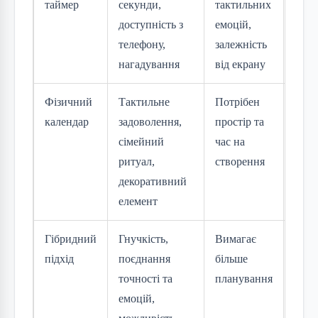
таймер
секунди,
тактильних
люди
доступність з
емоцій,
міні
телефону,
залежність
ті, х
нагадування
від екрану
в до
Фізичний
Тактильне
Потрібен
Сім’ї
календар
задоволення,
простір та
діть
сімейний
час на
люби
ритуал,
створення
DIY, 
декоративний
ціну
елемент
атмо
Гібридний
Гнучкість,
Вимагає
Прос
підхід
поєднання
більше
енту
точності та
планування
спіл
емоцій,
твор