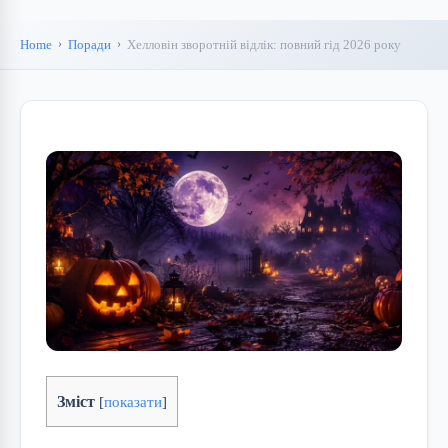
Home
Поради
Хелловін зворотній відлік: повний гід 2026 року
Зміст
[
показати
]