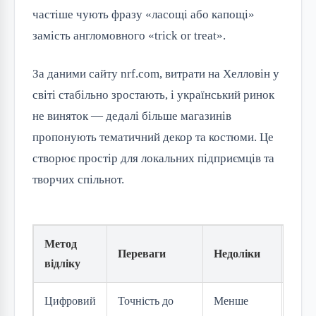
частіше чують фразу «ласощі або капощі»
замість англомовного «trick or treat».
За даними сайту nrf.com, витрати на Хелловін у
світі стабільно зростають, і український ринок
не виняток — дедалі більше магазинів
пропонують тематичний декор та костюми. Це
створює простір для локальних підприємців та
творчих спільнот.
Метод
Най
Переваги
Недоліки
відліку
підх
Цифровий
Точність до
Менше
Пра