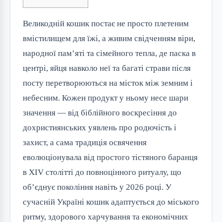
Великодній кошик постає не просто плетеним
вмістилищем для їжі, а живим свідченням віри,
народної пам’яті та сімейного тепла, де паска в
центрі, яйця навколо неї та багаті страви після
посту перетворюються на місток між земним і
небесним. Кожен продукт у ньому несе шари
значення — від біблійного воскресіння до
дохристиянських уявлень про родючість і
захист, а сама традиція освячення
еволюціонувала від простого тістяного баранця
в XIV столітті до повноцінного ритуалу, що
об’єднує покоління навіть у 2026 році. У
сучасній Україні кошик адаптується до міського
ритму, здорового харчування та економічних