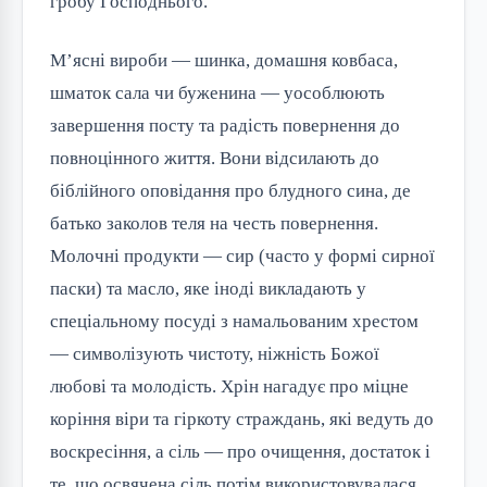
гробу Господнього.
М’ясні вироби — шинка, домашня ковбаса,
шматок сала чи буженина — уособлюють
завершення посту та радість повернення до
повноцінного життя. Вони відсилають до
біблійного оповідання про блудного сина, де
батько заколов теля на честь повернення.
Молочні продукти — сир (часто у формі сирної
паски) та масло, яке іноді викладають у
спеціальному посуді з намальованим хрестом
— символізують чистоту, ніжність Божої
любові та молодість. Хрін нагадує про міцне
коріння віри та гіркоту страждань, які ведуть до
воскресіння, а сіль — про очищення, достаток і
те, що освячена сіль потім використовувалася