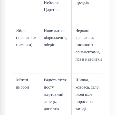
Небесне
предків
ба
Царство
мі
дл
Яйця
Нове життя,
Червоні
На
(крашанки/
відродження,
крашанки,
ба
писанки)
оберіг
писанки з
(ц
орнаментами,
ку
гра в навбитки
шо
ма
М’ясні
Радість після
Шинка,
Ко
вироби
посту,
ковбаса, сало;
фе
жертовний
іноді ціле
ме
агнець,
порося на
дл
достаток
заході
ха