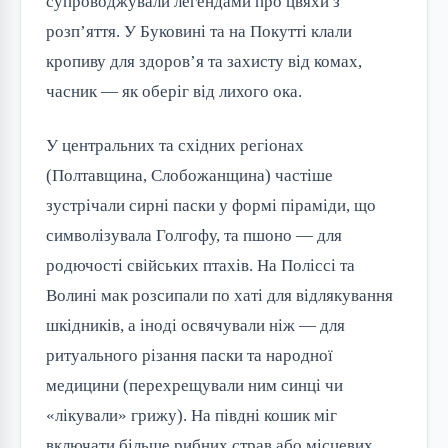
супроводжували легендами про цвяхи з
розп’яття. У Буковині та на Покутті клали
кропиву для здоров’я та захисту від комах,
часник — як оберіг від лихого ока.
У центральних та східних регіонах
(Полтавщина, Слобожанщина) частіше
зустрічали сирні паски у формі піраміди, що
символізувала Голгофу, та пшоно — для
родючості свійських птахів. На Поліссі та
Волині мак розсипали по хаті для відлякування
шкідників, а іноді освячували ніж — для
ритуального різання паски та народної
медицини (перехрещували ним синці чи
«лікували» грижу). На півдні кошик міг
включати більше рибних страв або місцевих