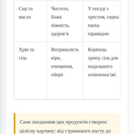
Сир та
Чистота,
У посуді з
Ор
масло
Божа
хрестом, сирна
си
ніжність,
паска
ал
здоров’я
пірамідою
дл
Хрін та
Витривалість
Корінець
Св
сіль
віри,
хрону, сіль для
го
очищення,
подальшого
гі
оберіг
освячення їжі
сіл
ма
то
Саме поєднання цих продуктів створює
цілісну картину: від стриманого посту до