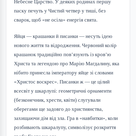
Небесне Царство. У деяких родинах першу
паску печуть у Чистий четвер у тиші, без
сварок, щоб «не осіла» енергія свята.
Яйця — крашанки й писанки — несуть ідею
нового життя та відродження. Червоний колір
крашанок традиційно пов’язують із кров’ю
Христа та легендою про Марію Магдалину, яка
нібито принесла імператору яйце зі словами
«Христос воскрес». Писанки ж — це цілий
всесвіт у шкарлупі: геометричні орнаменти
(безконечник, хрести, квіти) слугували
оберегами ще задовго до християнства,
захищаючи дім від зла. Гра в «навбитки», коли
розбивають шкаралупу, символізує розкриття