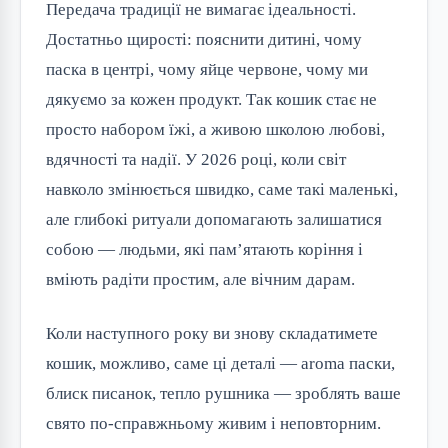
Передача традиції не вимагає ідеальності.
Достатньо щирості: пояснити дитині, чому
паска в центрі, чому яйце червоне, чому ми
дякуємо за кожен продукт. Так кошик стає не
просто набором їжі, а живою школою любові,
вдячності та надії. У 2026 році, коли світ
навколо змінюється швидко, саме такі маленькі,
але глибокі ритуали допомагають залишатися
собою — людьми, які пам’ятають коріння і
вміють радіти простим, але вічним дарам.
Коли наступного року ви знову складатимете
кошик, можливо, саме ці деталі — aroma паски,
блиск писанок, тепло рушника — зроблять ваше
свято по-справжньому живим і неповторним.