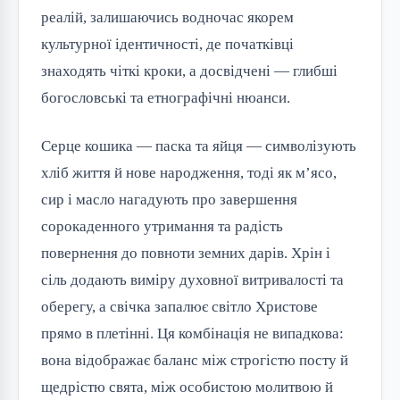
реалій, залишаючись водночас якорем
культурної ідентичності, де початківці
знаходять чіткі кроки, а досвідчені — глибші
богословські та етнографічні нюанси.
Серце кошика — паска та яйця — символізують
хліб життя й нове народження, тоді як м’ясо,
сир і масло нагадують про завершення
сорокаденного утримання та радість
повернення до повноти земних дарів. Хрін і
сіль додають виміру духовної витривалості та
оберегу, а свічка запалює світло Христове
прямо в плетінні. Ця комбінація не випадкова:
вона відображає баланс між строгістю посту й
щедрістю свята, між особистою молитвою й