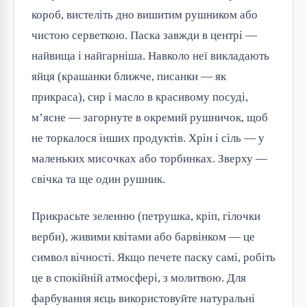
короб, вистеліть дно вишитим рушником або
чистою серветкою. Паска завжди в центрі —
найвища і найгарніша. Навколо неї викладають
яйця (крашанки ближче, писанки — як
прикраса), сир і масло в красивому посуді,
м’ясне — загорнуте в окремий рушничок, щоб
не торкалося інших продуктів. Хрін і сіль — у
маленьких мисочках або торбинках. Зверху —
свічка та ще один рушник.
Прикрасьте зеленню (петрушка, кріп, гілочки
верби), живими квітами або барвінком — це
символ вічності. Якщо печете паску самі, робіть
це в спокійній атмосфері, з молитвою. Для
фарбування яєць використовуйте натуральні