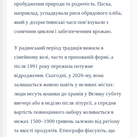
пробудження природи та родючість. Паска,
наприклад, успадкувала риси обрядового хліба,
який у дохристиянські часи пов’язували з
сонячним циклом і забезпеченням врожаю.
У радянський період традиція вижила в
сімейному колі, часто в прихованій формі, а
після 1991 року пережила потужне
відродження. Сьогодні, у 2026-му, вона
залишається живою навіть у великих містах:
люди несуть кошики до храмів у Велику суботу
ввечері або в неділю після літургії, а середня
вартість повноцінного набору коливається в
межах 1500–1900 гривень залежно від регіону
та якості продуктів. Етнографи фіксують, що