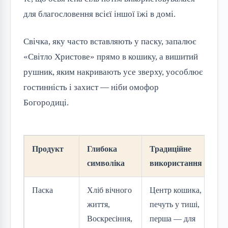
для благословення всієї іншої їжі в домі.
Свічка, яку часто вставляють у паску, запалює
«Світло Христове» прямо в кошику, а вишитий
рушник, яким накривають усе зверху, уособлює
гостинність і захист — ніби омофор
Богородиці.
Продукт
Глибока
Традиційне
Су
символіка
використання
ва
Паска
Хліб вічного
Центр кошика,
Гл
життя,
печуть у тиші,
вер
Воскресіння,
перша — для
на