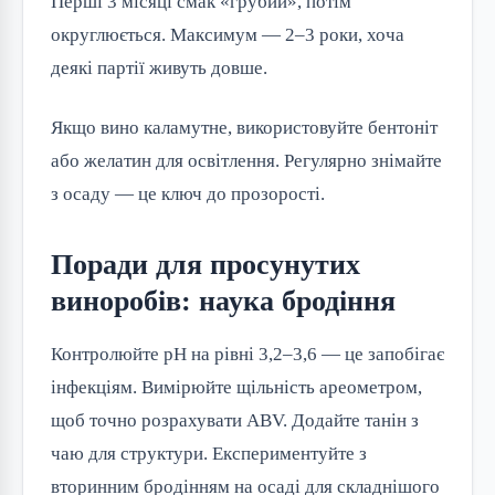
Перші 3 місяці смак «грубий», потім
округлюється. Максимум — 2–3 роки, хоча
деякі партії живуть довше.
Якщо вино каламутне, використовуйте бентоніт
або желатин для освітлення. Регулярно знімайте
з осаду — це ключ до прозорості.
Поради для просунутих
виноробів: наука бродіння
Контролюйте pH на рівні 3,2–3,6 — це запобігає
інфекціям. Вимірюйте щільність ареометром,
щоб точно розрахувати ABV. Додайте танін з
чаю для структури. Експериментуйте з
вторинним бродінням на осаді для складнішого