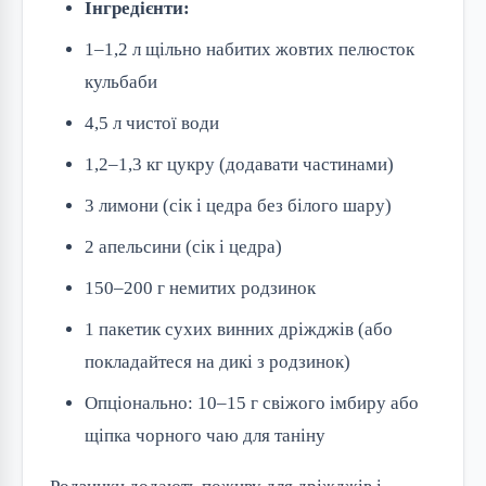
Інгредієнти:
1–1,2 л щільно набитих жовтих пелюсток
кульбаби
4,5 л чистої води
1,2–1,3 кг цукру (додавати частинами)
3 лимони (сік і цедра без білого шару)
2 апельсини (сік і цедра)
150–200 г немитих родзинок
1 пакетик сухих винних дріжджів (або
покладайтеся на дикі з родзинок)
Опціонально: 10–15 г свіжого імбиру або
щіпка чорного чаю для таніну