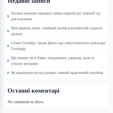
Недавні записи
Скільки кошенят народжує кішка перший раз: повний гід
для власників
Чим корисна халва: глибокий розбір властивостей східного
десерту
Стівен Спілберг: цікаві факти про найуспішнішого режисера
Голлівуду
Що означає ім’я Уляна: походження, характер, доля та
сучасне звучання
Як вирахувати розхід палива: повний практичний посібник
Останні коментарі
No comments to show.