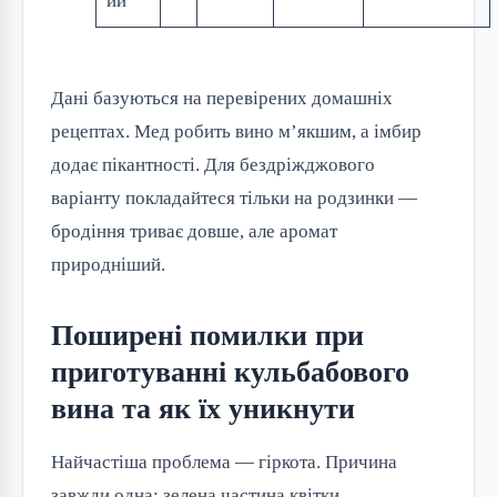
ий
Дані базуються на перевірених домашніх
рецептах. Мед робить вино м’якшим, а імбир
додає пікантності. Для бездріжджового
варіанту покладайтеся тільки на родзинки —
бродіння триває довше, але аромат
природніший.
Поширені помилки при
приготуванні кульбабового
вина та як їх уникнути
Найчастіша проблема — гіркота. Причина
завжди одна: зелена частина квітки.