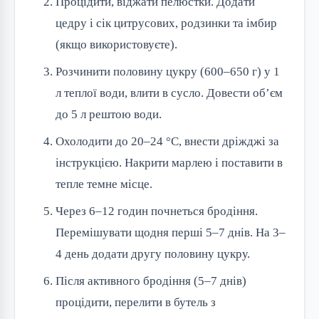
Процідити, віджати пелюстки. Додати
цедру і сік цитрусових, родзинки та імбир
(якщо використовуєте).
Розчинити половину цукру (600–650 г) у 1
л теплої води, влити в сусло. Довести об’єм
до 5 л рештою води.
Охолодити до 20–24 °C, внести дріжджі за
інструкцією. Накрити марлею і поставити в
тепле темне місце.
Через 6–12 годин почнеться бродіння.
Перемішувати щодня перші 5–7 днів. На 3–
4 день додати другу половину цукру.
Після активного бродіння (5–7 днів)
процідити, перелити в бутель з