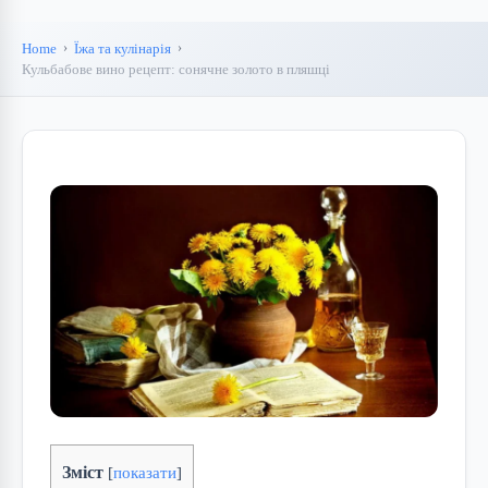
Home
Їжа та кулінарія
Кульбабове вино рецепт: сонячне золото в пляшці
Зміст
[
показати
]