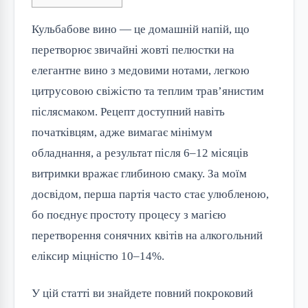
Кульбабове вино — це домашній напій, що
перетворює звичайні жовті пелюстки на
елегантне вино з медовими нотами, легкою
цитрусовою свіжістю та теплим трав’янистим
післясмаком. Рецепт доступний навіть
початківцям, адже вимагає мінімум
обладнання, а результат після 6–12 місяців
витримки вражає глибиною смаку. За моїм
досвідом, перша партія часто стає улюбленою,
бо поєднує простоту процесу з магією
перетворення сонячних квітів на алкогольний
еліксир міцністю 10–14%.
У цій статті ви знайдете повний покроковий