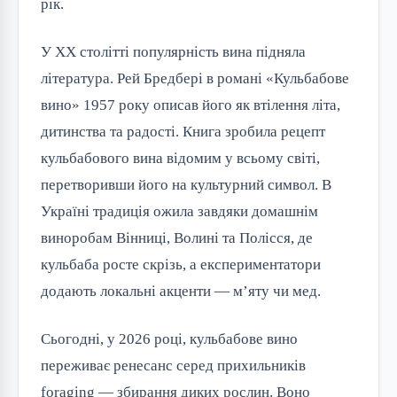
рік.
У XX столітті популярність вина підняла
література. Рей Бредбері в романі «Кульбабове
вино» 1957 року описав його як втілення літа,
дитинства та радості. Книга зробила рецепт
кульбабового вина відомим у всьому світі,
перетворивши його на культурний символ. В
Україні традиція ожила завдяки домашнім
виноробам Вінниці, Волині та Полісся, де
кульбаба росте скрізь, а експериментатори
додають локальні акценти — м’яту чи мед.
Сьогодні, у 2026 році, кульбабове вино
переживає ренесанс серед прихильників
foraging — збирання диких рослин. Воно