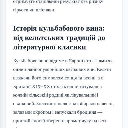
отримуєте стабільний результат без ризику
гіркоти чи плісняви.
Історія кульбабового вина:
від кельтських традицій до
літературної класики
Кульбабове вино відоме в Європі століттями як
одне з найпопулярніших квіткових вин. Кельти
вважали його символом сонця та весни, а в
Британії XIX–XX століть напій готували в
кожній сільській родині як лікувальний і
святковий. Золотисті пелюстки збирали навесні,
заливали окропом і запускали бродіння —
простий спосіб зберегти аромат лугу на весь