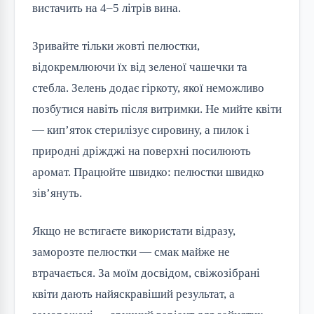
вистачить на 4–5 літрів вина.
Зривайте тільки жовті пелюстки,
відокремлюючи їх від зеленої чашечки та
стебла. Зелень додає гіркоту, якої неможливо
позбутися навіть після витримки. Не мийте квіти
— кип’яток стерилізує сировину, а пилок і
природні дріжджі на поверхні посилюють
аромат. Працюйте швидко: пелюстки швидко
зів’януть.
Якщо не встигаєте використати відразу,
заморозте пелюстки — смак майже не
втрачається. За моїм досвідом, свіжозібрані
квіти дають найяскравіший результат, а