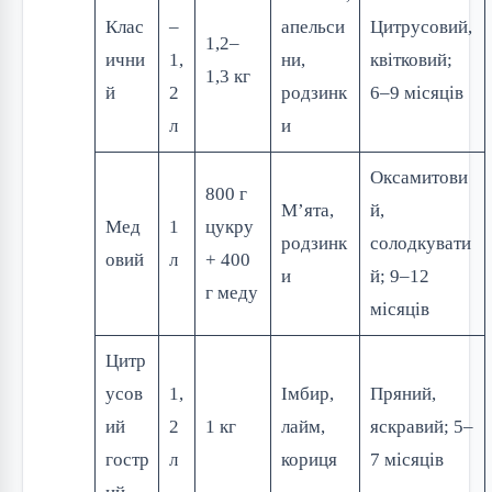
Клас
–
апельси
Цитрусовий,
1,2–
ични
1,
ни,
квітковий;
1,3 кг
й
2
родзинк
6–9 місяців
л
и
Оксамитови
800 г
М’ята,
й,
Мед
1
цукру
родзинк
солодкувати
овий
л
+ 400
и
й; 9–12
г меду
місяців
Цитр
усов
1,
Імбир,
Пряний,
ий
2
1 кг
лайм,
яскравий; 5–
гостр
л
кориця
7 місяців