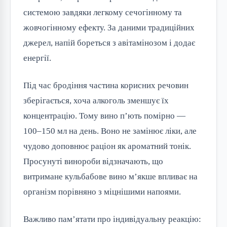
системою завдяки легкому сечогінному та
жовчогінному ефекту. За даними традиційних
джерел, напій бореться з авітамінозом і додає
енергії.
Під час бродіння частина корисних речовин
зберігається, хоча алкоголь зменшує їх
концентрацію. Тому вино п’ють помірно —
100–150 мл на день. Воно не замінює ліки, але
чудово доповнює раціон як ароматний тонік.
Просунуті винороби відзначають, що
витримане кульбабове вино м’якше впливає на
організм порівняно з міцнішими напоями.
Важливо пам’ятати про індивідуальну реакцію: