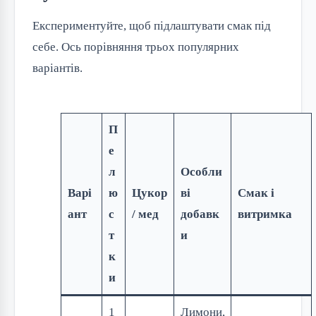
Експериментуйте, щоб підлаштувати смак під
себе. Ось порівняння трьох популярних
варіантів.
П
е
л
Особли
Варі
ю
Цукор
ві
Смак і
ант
с
/ мед
добавк
витримка
т
и
к
и
1
Лимони,