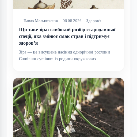
Павло Мельниченко
06.08.2026
Здоров'я
Що таке зіра: глибокий розбір стародавньої
спеції, яка змінює смак страв і підтримує
здоров’я
Зіра — це висушене насіння однорічної рослини
Cuminum cyminum із родини окружкових…