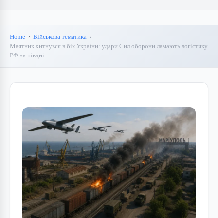
Home
Військова тематика
Маятник хитнувся в бік України: удари Сил оборони ламають логістику
РФ на півдні