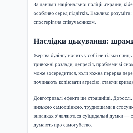
За даними Національної поліції України, кіб
особливо серед підлітків. Важливо розуміти:
спостерігача співучасником.
Наслідки цькування: шрами,
Жертва булінгу носить у собі не тільки синці
тривожні розлади, депресія, проблеми зі сно
може зосередитися, коли кожна перерва перет
починають копіювати агресію, стаючи кривд
Довготривалі ефекти ще страшніші. Дорослі, 
низькою самооцінкою, труднощами в стосунк
випадках з’являються суїцидальні думки — с
думають про самогубство.