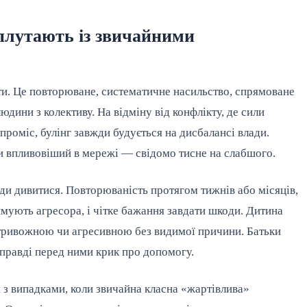
 плутають із звичайними
рти. Це повторюване, систематичне насильство, спрямоване
дини з колективу. На відміну від конфлікту, де сили
проміс, булінг завжди будується на дисбалансі влади.
 впливовіший в мережі — свідомо тисне на слабшого.
куди дивитися. Повторюваність протягом тижнів або місяців,
римують агресора, і чітке бажання завдати шкоди. Дитина
є тривожною чи агресивною без видимої причини. Батьки
справді перед ними крик про допомогу.
 з випадками, коли звичайна класна «жартівлива»