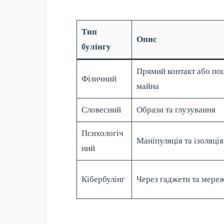
Тип
Опис
булінгу
Прямий контакт або п
Фізичний
майна
Словесний
Образи та глузування
Психологіч
Маніпуляція та ізоляція
ний
Кібербулінг
Через гаджети та мере