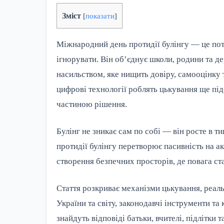
Зміст
[
показати
]
Міжнародний день протидії булінгу — це пот
ігнорувати. Він об’єднує школи, родини та д
насильством, яке нищить довіру, самооцінку 
цифрові технології роблять цькування ще під
частиною рішення.
Булінг не зникає сам по собі — він росте в т
протидії булінгу перетворює пасивність на а
створення безпечних просторів, де повага с
Стаття розкриває механізми цькування, реаль
України та світу, законодавчі інструменти та
знайдуть відповіді батьки, вчителі, підлітки т