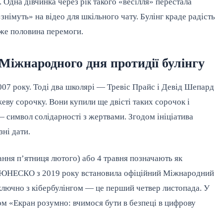
 Одна дівчинка через рік такого «весілля» перестала
«знімуть» на відео для шкільного чату. Булінг краде радість
вже половина перемоги.
 Міжнародного дня протидії булінгу
007 року. Тоді два школярі — Тревіс Прайс і Девід Шепард
еву сорочку. Вони купили ще двісті таких сорочок і
 — символ солідарності з жертвами. Згодом ініціатива
зні дати.
тання п’ятниця лютого) або 4 травня позначають як
о ЮНЕСКО з 2019 року встановила офіційний Міжнародний
включно з кібербулінгом — це перший четвер листопада. У
лом «Екран розумно: вчимося бути в безпеці в цифрову