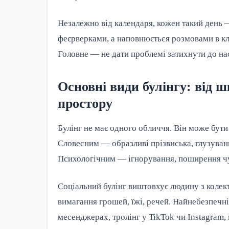
Незалежно від календаря, кожен такий день —
феєрверками, а наповнюється розмовами в кла
Головне — не дати проблемі затихнути до на
Основні види булінгу: від 
простору
Булінг не має одного обличчя. Він може бут
Словесним — образливі прізвиська, глузуванн
Психологічним — ігнорування, поширення чу
Соціальний булінг виштовхує людину з колек
вимагання грошей, їжі, речей. Найнебезпечн
месенджерах, тролінг у TikTok чи Instagram