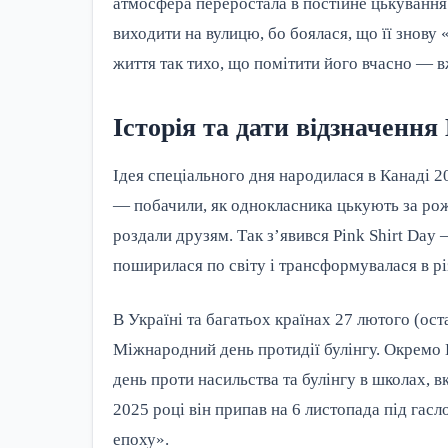
атмосфера переростала в постійне цькування.
виходити на вулицю, бо боялася, що її знову 
життя так тихо, що помітити його вчасно — 
Історія та дати відзначення
Ідея спеціального дня народилася в Канаді 2
— побачили, як однокласника цькують за рож
роздали друзям. Так з’явився Pink Shirt Day
поширилася по світу і трансформувалася в рі
В Україні та багатьох країнах 27 лютого (ос
Міжнародний день протидії булінгу. Окрем
день проти насильства та булінгу в школах, 
2025 році він припав на 6 листопада під гас
епоху».