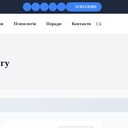
SUBSCRIBE
Uk
ни
Психологія
Поради
Контакти
нгу