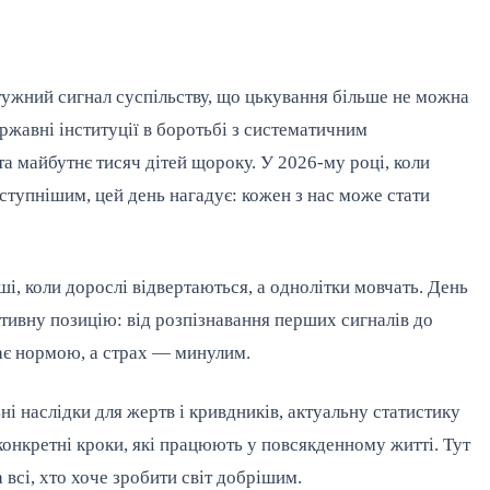
ужний сигнал суспільству, що цькування більше не можна
ержавні інституції в боротьбі з систематичним
та майбутнє тисяч дітей щороку. У 2026-му році, коли
ступнішим, цей день нагадує: кожен з нас може стати
иші, коли дорослі відвертаються, а однолітки мовчать. День
ктивну позицію: від розпізнавання перших сигналів до
тає нормою, а страх — минулим.
ні наслідки для жертв і кривдників, актуальну статистику
 конкретні кроки, які працюють у повсякденному житті. Тут
а всі, хто хоче зробити світ добрішим.