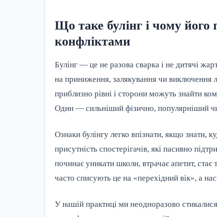
Що таке булінг і чому його
конфліктами
Булінг — це не разова сварка і не дитячі жа
на приниження, залякування чи виключення лю
приблизно рівні і сторони можуть знайти ком
Один — сильніший фізично, популярніший чи
Ознаки булінгу легко впізнати, якщо знати, 
присутність спостерігачів, які пасивно підт
починає уникати школи, втрачає апетит, ста
часто списують це на «перехідний вік», а на
У нашій практиці ми неодноразово стикалися