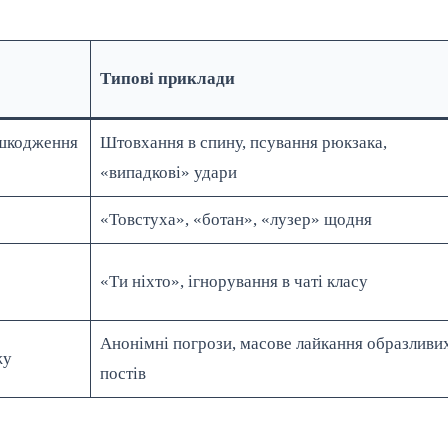
Типові приклади
ошкодження
Штовхання в спину, псування рюкзака,
«випадкові» удари
«Товстуха», «ботан», «лузер» щодня
«Ти ніхто», ігнорування в чаті класу
Анонімні погрози, масове лайкання образливи
жу
постів