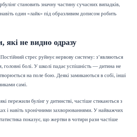
ербулінг становить значну частину сучасних випадків,
 навіть один «лайк» під образливим дописом робить
 які не видно одразу
. Постійний стрес руйнує нервову систему: з’являються
м, головні болі. У школі падає успішність — дитина не
ворюється на поле бою. Деякі замикаються в собі, інші
никами самі.
які пережили булінг у дитинстві, частіше стикаються з
ах і навіть хронічними захворюваннями. У найважчих
татистика показує, що жертви в чотири рази частіше