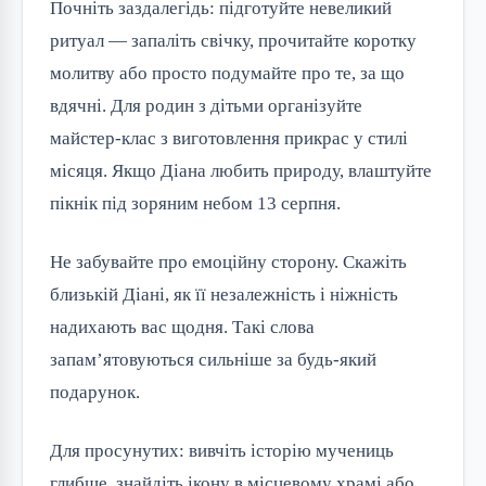
Почніть заздалегідь: підготуйте невеликий
ритуал — запаліть свічку, прочитайте коротку
молитву або просто подумайте про те, за що
вдячні. Для родин з дітьми організуйте
майстер-клас з виготовлення прикрас у стилі
місяця. Якщо Діана любить природу, влаштуйте
пікнік під зоряним небом 13 серпня.
Не забувайте про емоційну сторону. Скажіть
близькій Діані, як її незалежність і ніжність
надихають вас щодня. Такі слова
запам’ятовуються сильніше за будь-який
подарунок.
Для просунутих: вивчіть історію мучениць
глибше, знайдіть ікону в місцевому храмі або