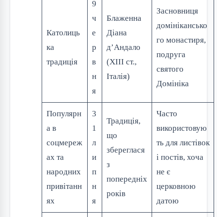
9
Засновниця
ч
Блаженна
домінікансько
Католиць
е
Діана
го монастиря,
ка
р
д’Андало
подруга
традиція
в
(XIII ст.,
святого
н
Італія)
Домініка
я
Популярн
3
Часто
Традиція,
а в
1
використовую
що
соцмереж
л
ть для листівок
збереглася
ах та
и
і постів, хоча
з
народних
п
не є
попередніх
привітанн
н
церковною
років
ях
я
датою