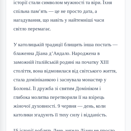
історії стали символом мужності та віри. Їхня
спільна пам’ять — це не просто дата, а
нагадування, що навіть у найтемніші часи
світло перемагає.
У католицькій традиції блищить інша постать —
блаженна Діана д’Андало. Народжена в
заможній італійській родині на початку XIII
століття, вона відмовилася від світського життя,
стала домініканкою і заснувала монастир у
Болоньї. Її дружба зі святим Домініком і
глибока молитва перетворили її на взірець
жіночої духовності. 9 червня — день, коли
католики згадують її тиху силу і відданість.
Ці історії роблять День ангела Діани не просто