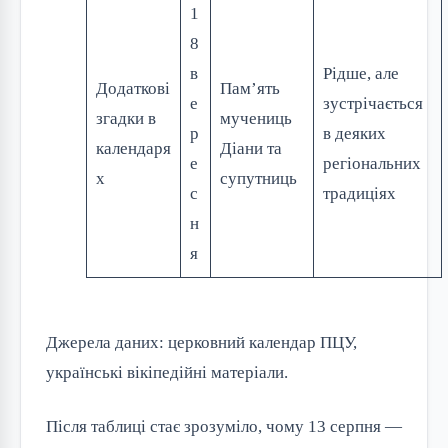
1
8
в
Рідше, але
Додаткові
Пам’ять
е
зустрічається
згадки в
мучениць
р
в деяких
календаря
Діани та
е
регіональних
х
супутниць
с
традиціях
н
я
Джерела даних: церковний календар ПЦУ,
українські вікіпедійні матеріали.
Після таблиці стає зрозуміло, чому 13 серпня —