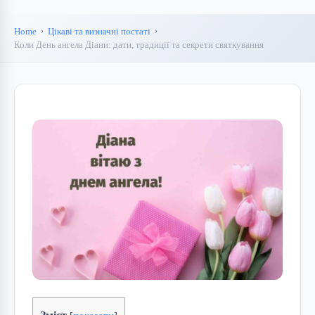
Home
Цікаві та визначні постаті
Коли День ангела Діани: дати, традиції та секрети святкування