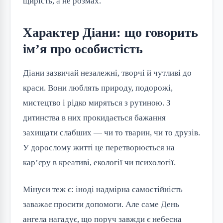
щирість, а не розмах.
Характер Діани: що говорить
ім’я про особистість
Діани зазвичай незалежні, творчі й чутливі до
краси. Вони люблять природу, подорожі,
мистецтво і рідко миряться з рутиною. З
дитинства в них прокидається бажання
захищати слабших — чи то тварин, чи то друзів.
У дорослому житті це перетворюється на
кар’єру в креативі, екології чи психології.
Мінуси теж є: іноді надмірна самостійність
заважає просити допомоги. Але саме День
ангела нагадує, що поруч завжди є небесна