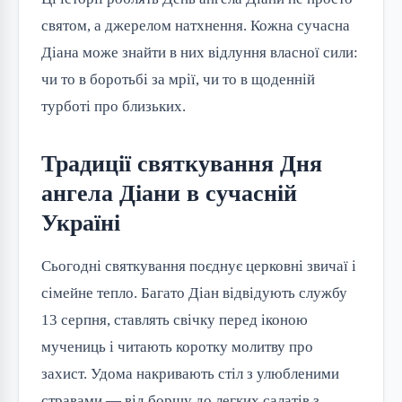
святом, а джерелом натхнення. Кожна сучасна
Діана може знайти в них відлуння власної сили:
чи то в боротьбі за мрії, чи то в щоденній
турботі про близьких.
Традиції святкування Дня
ангела Діани в сучасній
Україні
Сьогодні святкування поєднує церковні звичаї і
сімейне тепло. Багато Діан відвідують службу
13 серпня, ставлять свічку перед іконою
мучениць і читають коротку молитву про
захист. Удома накривають стіл з улюбленими
стравами — від борщу до легких салатів з