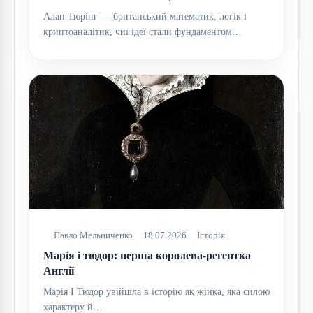
Алан Тюрінг — британський математик, логік і
криптоаналітик, чиї ідеї стали фундаментом…
Павло Мельниченко
18.07.2026
Історія
Марія i тюдор: перша королева-регентка
Англії
Марія I Тюдор увійшла в історію як жінка, яка силою
характеру й…