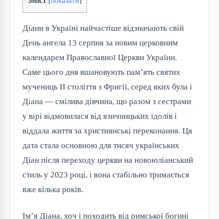
Зміст
[
показати
]
Діани в Україні найчастіше відзначають свій
День ангела 13 серпня за новим церковним
календарем Православної Церкви України.
Саме цього дня вшановують пам’ять святих
мучениць II століття з Фригії, серед яких була і
Діана — смілива дівчина, що разом з сестрами
у вірі відмовилася від язичницьких ідолів і
віддала життя за християнські переконання. Ця
дата стала основною для тисяч українських
Діан після переходу церкви на новоюліанський
стиль у 2023 році, і вона стабільно тримається
вже кілька років.
Ім’я Діана, хоч і походить від римської богині