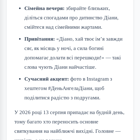
Сімейна вечеря:
збирайте близьких,
діліться спогадами про дитинство Діани,
смійтеся над сімейними жартами.
Привітання:
«Діано, хай твоє ім’я завжди
сяє, як місяць у ночі, а сила богині
допомагає долати всі перешкоди!» — такі
слова чують Діани найчастіше.
Сучасний акцент:
фото в Instagram з
хештегом #ДеньАнгелаДіани, щоб
поділитися радістю з подругами.
У 2026 році 13 серпня припадає на будній день,
тому багато хто переносить основне
святкування на найближчі вихідні. Головне —