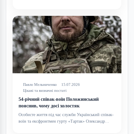
Павло Мельниченко
15.07.2026
Цікаві та визначні постаті
54-річний співак-воїн Положинський
пояснив, чому досі холостяк
Особисте життя під час служби Український співак-
воїн та ексфронтмен гурту «Тартак» Олександр…