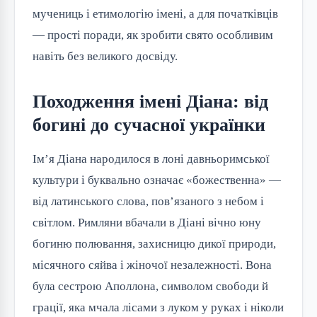
мучениць і етимологію імені, а для початківців
— прості поради, як зробити свято особливим
навіть без великого досвіду.
Походження імені Діана: від
богині до сучасної українки
Ім’я Діана народилося в лоні давньоримської
культури і буквально означає «божественна» —
від латинського слова, пов’язаного з небом і
світлом. Римляни вбачали в Діані вічно юну
богиню полювання, захисницю дикої природи,
місячного сяйва і жіночої незалежності. Вона
була сестрою Аполлона, символом свободи й
грації, яка мчала лісами з луком у руках і ніколи