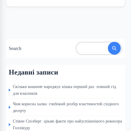
Search
Недавні записи
Скільки кошенят народжує кішка перший раз: повний гід
для власників
Чим корисна халва: глибокий розбір властивостей східного
десерту
Стівен Спілберг: цікаві факти про найуспішнішого режисера
Голлівуду