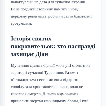
найактуальніша дата для сучасної України.
Вона поєднує історичну пам’ять і нову
церковну реальність, роблячи свято близьким і
зрозумілим.
Історія святих
покровительок: хто насправді
захищає Діан
Мучениця Діана з Фригії жила у II столітті на
території сучасної Туреччини. Разом з
п’ятнадцятьма сестрами вона відкрито
сповідувала християнство в часи, коли це
каралося смертю. Дівчата відмовилися
приносити жертви язичницьким богам, і їхні