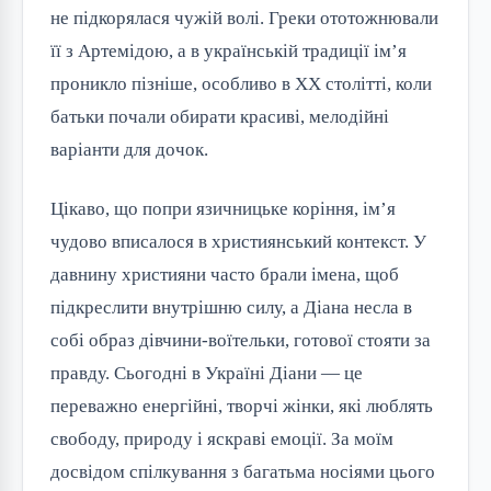
не підкорялася чужій волі. Греки ототожнювали
її з Артемідою, а в українській традиції ім’я
проникло пізніше, особливо в XX столітті, коли
батьки почали обирати красиві, мелодійні
варіанти для дочок.
Цікаво, що попри язичницьке коріння, ім’я
чудово вписалося в християнський контекст. У
давнину християни часто брали імена, щоб
підкреслити внутрішню силу, а Діана несла в
собі образ дівчини-воїтельки, готової стояти за
правду. Сьогодні в Україні Діани — це
переважно енергійні, творчі жінки, які люблять
свободу, природу і яскраві емоції. За моїм
досвідом спілкування з багатьма носіями цього