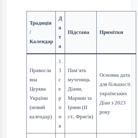
Д
Традиція
а
/
Підстава
Примітки
т
Календар
а
1
Правосла
3
Пам’ять
Основна дата
вна
с
мучениць
для більшості
Церква
е
Діани,
українських
України
р
Марини та
Діан з 2023
(новий
п
Ірини (II
року
календар)
н
ст., Фригія)
я