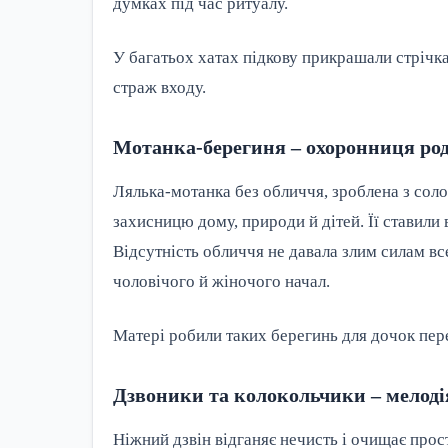
думках під час ритуалу.
У багатьох хатах підкову прикрашали стрічка
страж входу.
Мотанка-берегиня – охоронниця ро
Лялька-мотанка без обличчя, зроблена з соло
захисницю дому, природи й дітей. Її ставили в
Відсутність обличчя не давала злим силам все
чоловічого й жіночого начал.
Матері робили таких берегинь для дочок пер
Дзвоники та колокольчики – мелоді
Ніжний дзвін відганяє нечисть і очищає прост