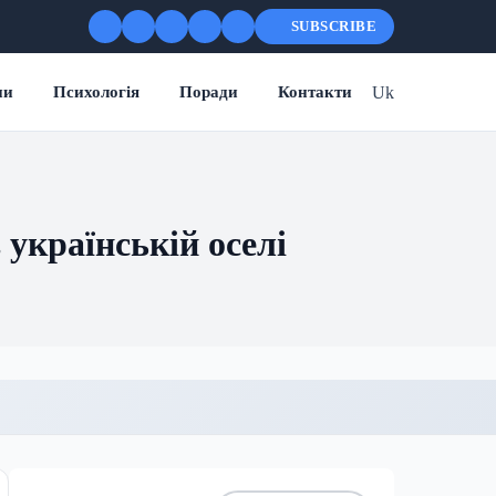
SUBSCRIBE
Uk
ни
Психологія
Поради
Контакти
 українській оселі