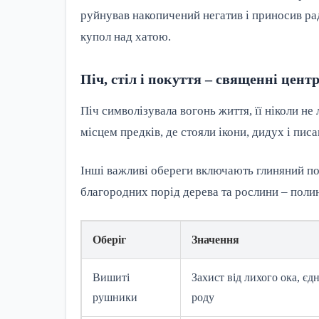
руйнував накопичений негатив і приносив рад
купол над хатою.
Піч, стіл і покуття – священні центр
Піч символізувала вогонь життя, її ніколи не л
місцем предків, де стояли ікони, дидух і пи
Інші важливі обереги включають глиняний пос
благородних порід дерева та рослини – полин
Оберіг
Значення
Вишиті
Захист від лихого ока, єдн
рушники
роду