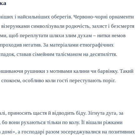
ка
іших і найсильніших оберегів. Червоно-чорні орнаменти 
візерунками символізували родючість, захист і безсмертя 
нами, щоб переплутати шляхи злим духам – нитки немов 
проходив негатив. За матеріалами етнографічних 
падок, ставав сімейним талісманом на десятиліття.
ишиваючи рушники з мотивами калини чи барвінку. Такий 
 спокоєм, особливо коли гості переступають поріг.
лі, приносить щастя й відводить біду. Зігнута дуга, за 
 бо вони рухаються тільки по колу. Її вішали ріжками 
 домі», а господарі разом зосереджувалися на позитивних 