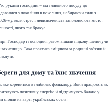
’ю руками господині – від глиняного посуду до 
давалися з покоління в покоління, набираючи сили з 
26-му, коли стрес і невизначеність заполонюють місто, 
ьності, якого так бракує.
амірі. Господар і господиня разом вішали підкову, шепочучи 
у захисницю. Така практика зміцнювала родинні зв’язки й 
никнути.
ереги для дому та їхнє значення
, яке корениться в глибинах фольклору. Вони працюють як 
притягують позитивну енергію й підтримують баланс у 
и стояли на варті українських осель.