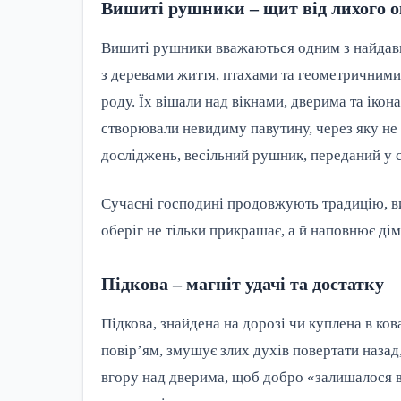
Вишиті рушники – щит від лихого о
Вишиті рушники вважаються одним з найдавн
з деревами життя, птахами та геометричними 
роду. Їх вішали над вікнами, дверима та іко
створювали невидиму павутину, через яку не 
досліджень, весільний рушник, переданий у с
Сучасні господині продовжують традицію, в
оберіг не тільки прикрашає, а й наповнює дім
Підкова – магніт удачі та достатку
Підкова, знайдена на дорозі чи куплена в кова
повір’ям, змушує злих духів повертати назад,
вгору над дверима, щоб добро «залишалося в