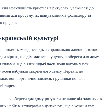
їхня ефективність криється в ритуалах, уважності до 
упними для просунутих шанувальників фольклору та 
ю предків.
 українській культурі
то прихистком від негоди, а справжньою живою істотою, 
ки вірили, що дім має власну душу, а обереги для дому 
силами. Ще в язичницькі часи, коли вогонь у печі 
 оселі набувала сакрального сенсу. Перехід до 
паки, вони органічно злилися, і рушники почали 
вівтарем.
 часів, обереги для дому рятували не лише від злих духів, 
жих набігів. Етнографи відзначають, що в кожній хаті 