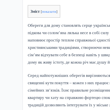
Зміст
[
показати
]
Обереги для дому становлять серце українськ
підкова чи солом’яна лялька несе в собі силу 
наповнює простір теплом справжньої єдності.
християнськими традиціями, створюючи неви
сім’ям відчувати себе в безпеці навіть у шви
дому як живу істоту, де кожна річ має душу 
Серед найпотужніших оберегів вирізняються 
священні кути покуття – кожен з них працює н
сімейних зв’язків. Їхнє правильне розміщенн
квартиру чи хату на справжню фортецю спокою
традицій дозволяють інтегрувати їх у міське 