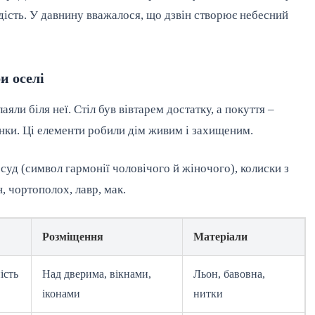
ість. У давнину вважалося, що дзвін створює небесний 
и оселі
аяли біля неї. Стіл був вівтарем достатку, а покуття – 
санки. Ці елементи робили дім живим і захищеним.
уд (символ гармонії чоловічого й жіночого), колиски з 
, чортополох, лавр, мак.
Розміщення
Матеріали
ість
Над дверима, вікнами,
Льон, бавовна,
іконами
нитки