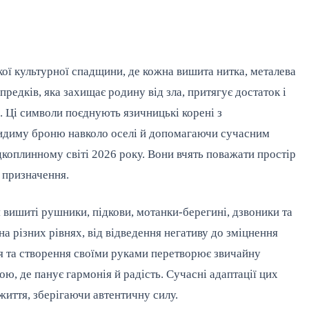
ої культурної спадщини, де кожна вишита нитка, металева 
предків, яка захищає родину від зла, притягує достаток і 
 Ці символи поєднують язичницькі корені з 
диму броню навколо оселі й допомагаючи сучасним 
дкоплинному світі 2026 року. Вони вчять поважати простір 
й призначення.
вишиті рушники, підкови, мотанки-берегині, дзвоники та 
а різних рівнях, від відведення негативу до зміцнення 
я та створення своїми руками перетворює звичайну 
, де панує гармонія й радість. Сучасні адаптації цих 
життя, зберігаючи автентичну силу.