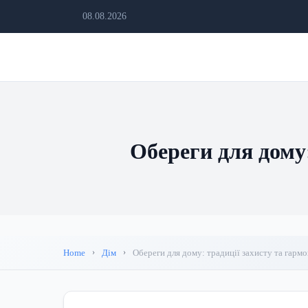
08.08.2026
Обереги для дому:
Home
Дім
Обереги для дому: традиції захисту та гармон