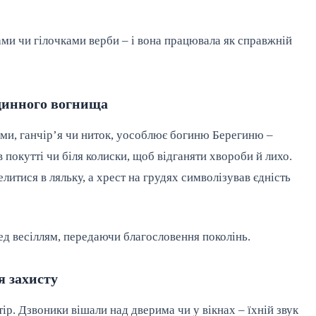
ми чи гілочками верби – і вона працювала як справжній 
динного вогнища
ми, ганчір’я чи ниток, уособлює богиню Берегиню – 
 покутті чи біля колиски, щоб відганяти хвороби й лихо. 
литися в ляльку, а хрест на грудях символізував єдність 
ед весіллям, передаючи благословення поколінь.
я захисту
ір. Дзвоники вішали над дверима чи у вікнах – їхній звук 