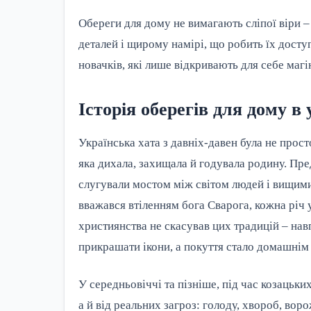
Обереги для дому не вимагають сліпої віри – 
деталей і щирому намірі, що робить їх дост
новачків, які лише відкривають для себе магі
Історія оберегів для дому в
Українська хата з давніх-давен була не прос
яка дихала, захищала й годувала родину. Пред
слугували мостом між світом людей і вищими 
вважався втіленням бога Сварога, кожна річ у
християнства не скасував цих традицій – нав
прикрашати ікони, а покуття стало домашнім 
У середньовіччі та пізніше, під час козацьких
а й від реальних загроз: голоду, хвороб, воро