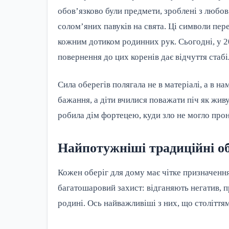
обов’язково були предмети, зроблені з любов
солом’яних павуків на свята. Ці символи пере
кожним дотиком родинних рук. Сьогодні, у 20
повернення до цих коренів дає відчуття стабіл
Сила оберегів полягала не в матеріалі, а в н
бажання, а діти вчилися поважати піч як жив
робила дім фортецею, куди зло не могло про
Найпотужніші традиційні об
Кожен оберіг для дому має чітке призначення
багатошаровий захист: відганяють негатив, 
родині. Ось найважливіші з них, що століттям