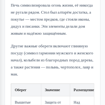
Печь символизировала огонь жизни, её никогда 
не ругали рядом. Стол был алтарём достатка, а 
покутье — местом предков, где стояли иконы, 
дидух и писанки. Эти элементы делали дом 
живым и надёжно защищённым.
Другие важные обереги включают глиняную 
посуду (символ гармонии мужского и женского 
начал), колыбели из благородных пород дерева, 
а также растения — полынь, чертополох, лавр и 
мак.
Оберег
Значение
Размещение
М
Вышитые
Защита от
Над
Л