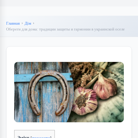
Главная
Дім
Обереги для дома: традиции защиты и гармонии в украинской оселе
Зміст
[
показати
]