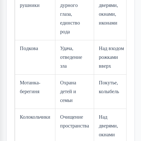
рушники
дурного
дверями,
х
глаза,
окнами,
н
единство
иконами
рода
Подкова
Удача,
Над входом
М
отведение
рожками
л
зла
вверх
Мотанка-
Охрана
Покутье,
С
берегиня
детей и
колыбель
тк
семьи
н
Колокольчики
Очищение
Над
М
пространства
дверями,
ст
окнами