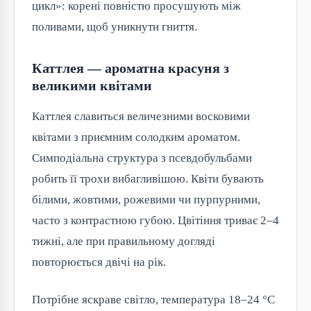
цикл»: корені повністю просушують між
поливами, щоб уникнути гниття.
Каттлея — ароматна красуня з
великими квітами
Каттлея славиться величезними восковими
квітами з приємним солодким ароматом.
Симподіальна структура з псевдобульбами
робить її трохи вибагливішою. Квіти бувають
білими, жовтими, рожевими чи пурпурними,
часто з контрастною губою. Цвітіння триває 2–4
тижні, але при правильному догляді
повторюється двічі на рік.
Потрібне яскраве світло, температура 18–24 °C