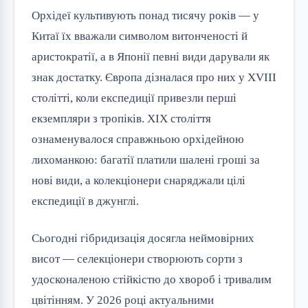
Орхідеї культивують понад тисячу років — у
Китаї їх вважали символом витонченості й
аристократії, а в Японії певні види дарували як
знак достатку. Європа дізналася про них у XVIII
столітті, коли експедиції привезли перші
екземпляри з тропіків. XIX століття
ознаменувалося справжньою орхідейною
лихоманкою: багатії платили шалені гроші за
нові види, а колекціонери снаряджали цілі
експедиції в джунглі.
Сьогодні гібридизація досягла неймовірних
висот — селекціонери створюють сорти з
удосконаленою стійкістю до хвороб і тривалим
цвітінням. У 2026 році актуальними