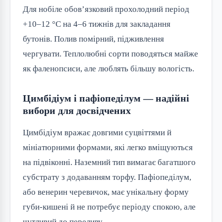
Для нобіле обов’язковий прохолодний період
+10–12 °C на 4–6 тижнів для закладання
бутонів. Полив помірний, підживлення
чергувати. Теплолюбні сорти поводяться майже
як фаленопсиси, але люблять більшу вологість.
Цимбідіум і пафіопеділум — надійні
вибори для досвідчених
Цимбідіум вражає довгими суцвіттями й
мініатюрними формами, які легко вміщуються
на підвіконні. Наземний тип вимагає багатшого
субстрату з додаванням торфу. Пафіопеділум,
або венерин черевичок, має унікальну форму
губи-кишені й не потребує періоду спокою, але
чутливий до переливу.