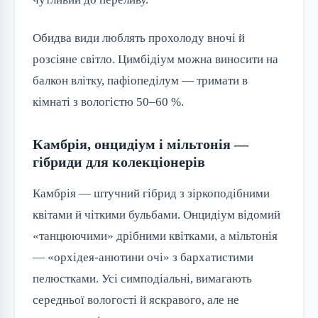
Обидва види люблять прохолоду вночі й
розсіяне світло. Цимбідіум можна виносити на
балкон влітку, пафіопеділум — тримати в
кімнаті з вологістю 50–60 %.
Камбрія, онцидіум і мільтонія —
гібриди для колекціонерів
Камбрія — штучний гібрид з зіркоподібними
квітами й чіткими бульбами. Онцидіум відомий
«танцюючими» дрібними квітками, а мільтонія
— «орхідея-анютини очі» з бархатистими
пелюстками. Усі симподіальні, вимагають
середньої вологості й яскравого, але не