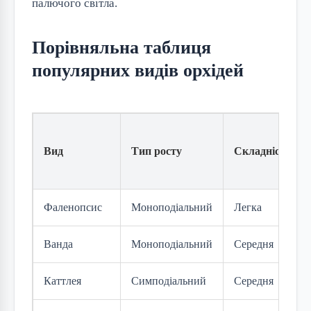
палючого світла.
Порівняльна таблиця
популярних видів орхідей
Вид
Тип росту
Складність
Фаленопсис
Моноподіальний
Легка
Ванда
Моноподіальний
Середня
Каттлея
Симподіальний
Середня