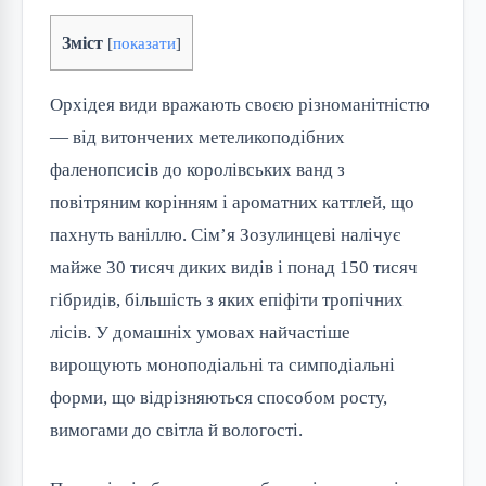
Зміст
[
показати
]
Орхідея види вражають своєю різноманітністю
— від витончених метеликоподібних
фаленопсисів до королівських ванд з
повітряним корінням і ароматних каттлей, що
пахнуть ваніллю. Сім’я Зозулинцеві налічує
майже 30 тисяч диких видів і понад 150 тисяч
гібридів, більшість з яких епіфіти тропічних
лісів. У домашніх умовах найчастіше
вирощують моноподіальні та симподіальні
форми, що відрізняються способом росту,
вимогами до світла й вологості.