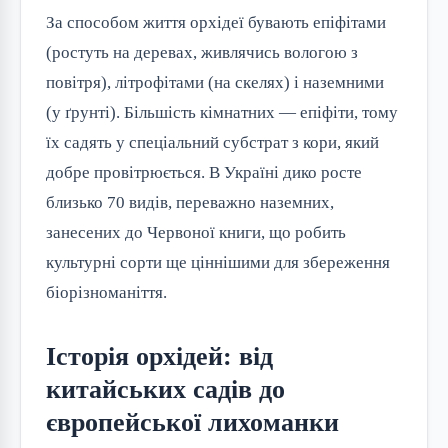
За способом життя орхідеї бувають епіфітами
(ростуть на деревах, живлячись вологою з
повітря), літрофітами (на скелях) і наземними
(у ґрунті). Більшість кімнатних — епіфіти, тому
їх садять у спеціальний субстрат з кори, який
добре провітрюється. В Україні дико росте
близько 70 видів, переважно наземних,
занесених до Червоної книги, що робить
культурні сорти ще ціннішими для збереження
біорізноманіття.
Історія орхідей: від
китайських садів до
європейської лихоманки