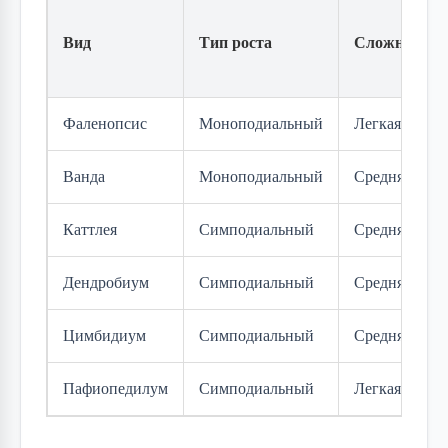
Вид
Тип роста
Сложность
Фаленопсис
Моноподиальный
Легкая
Ванда
Моноподиальный
Средняя
Каттлея
Симподиальный
Средняя
Дендробиум
Симподиальный
Средняя
Цимбидиум
Симподиальный
Средняя
Пафиопедилум
Симподиальный
Легкая