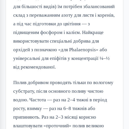
для більшості видів) їм потрібен збалансований
склад з переважанням азоту для листя і коренів,
а під час підготовки до цвітіння — з
підвищеним фосфором і калієм. Найкраще
використовувати спеціальні добрива для
орхідей з позначкою «для Phalaenopsis» або
універсальні для епіфітів у концентрації ¼–½
від рекомендованої.
Полив добривом проводять тільки по вологому
субстрату, після основного поливу чистою
водою. Частота — раз на 2–4 тижні в період
росту, взимку — раз на 6–8 тижнів або
припиняють. Раз на 2–3 місяці корисно
влаштовувати «проточний» полив великою