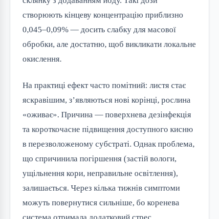
склянку з додаванням йоду. Такі дози
створюють кінцеву концентрацію приблизно
0,045–0,09% — досить слабку для масової
обробки, але достатню, щоб викликати локальне
окислення.
На практиці ефект часто помітний: листя стає
яскравішим, з’являються нові корінці, рослина
«оживає». Причина — поверхнева дезінфекція
та короткочасне підвищення доступного кисню
в перезволоженому субстраті. Однак проблема,
що спричинила погіршення (застій вологи,
ущільнення кори, неправильне освітлення),
залишається. Через кілька тижнів симптоми
можуть повернутися сильніше, бо коренева
система отримала додатковий стрес.