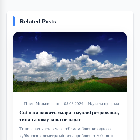
Related Posts
Павло Мельниченко
08.08.2026
Наука та природа
Скільки важить хмара: наукові розрахунки,
типи та чому вона не падає
Типова купчаста хмара об’ємом близько одного
кубічного кілометра містить приблизно 500 тонн…