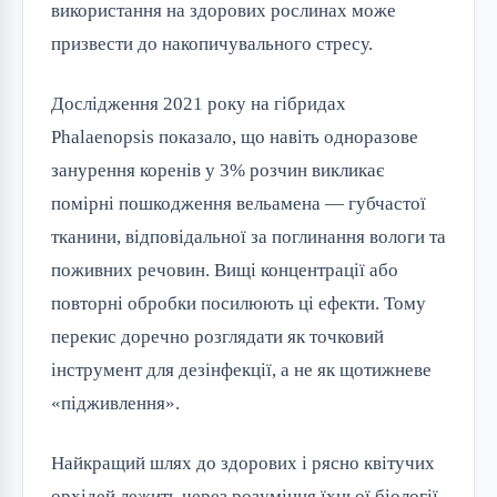
використання на здорових рослинах може
призвести до накопичувального стресу.
Дослідження 2021 року на гібридах
Phalaenopsis показало, що навіть одноразове
занурення коренів у 3% розчин викликає
помірні пошкодження вельамена — губчастої
тканини, відповідальної за поглинання вологи та
поживних речовин. Вищі концентрації або
повторні обробки посилюють ці ефекти. Тому
перекис доречно розглядати як точковий
інструмент для дезінфекції, а не як щотижневе
«підживлення».
Найкращий шлях до здорових і рясно квітучих
орхідей лежить через розуміння їхньої біології