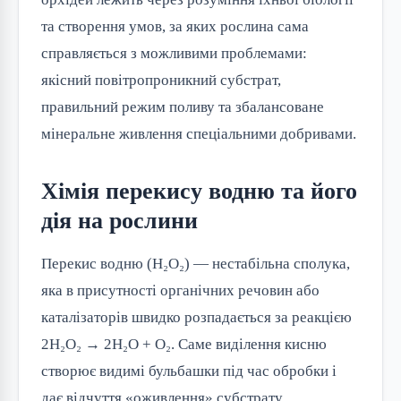
та створення умов, за яких рослина сама
справляється з можливими проблемами:
якісний повітропроникний субстрат,
правильний режим поливу та збалансоване
мінеральне живлення спеціальними добривами.
Хімія перекису водню та його
дія на рослини
Перекис водню (H₂O₂) — нестабільна сполука,
яка в присутності органічних речовин або
каталізаторів швидко розпадається за реакцією
2H₂O₂ → 2H₂O + O₂. Саме виділення кисню
створює видимі бульбашки під час обробки і
дає відчуття «оживлення» субстрату.