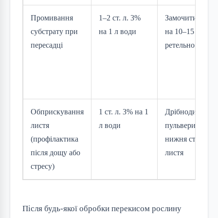
Промивання
1–2 ст. л. 3%
Замочити корен
субстрату при
на 1 л води
на 10–15 хв, по
пересадці
ретельно пром
Обприскування
1 ст. л. 3% на 1
Дрібнодисперс
листя
л води
пульверизатор,
(профілактика
нижня сторона
після дощу або
листя
стресу)
Після будь-якої обробки перекисом рослину