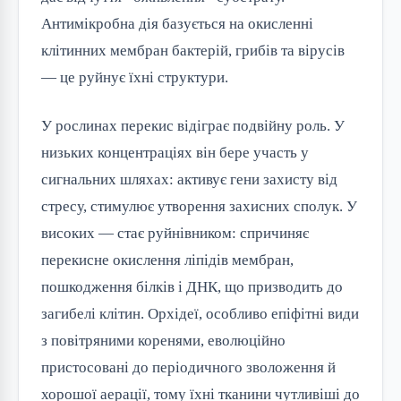
Антимікробна дія базується на окисленні
клітинних мембран бактерій, грибів та вірусів
— це руйнує їхні структури.
У рослинах перекис відіграє подвійну роль. У
низьких концентраціях він бере участь у
сигнальних шляхах: активує гени захисту від
стресу, стимулює утворення захисних сполук. У
високих — стає руйнівником: спричиняє
перекисне окислення ліпідів мембран,
пошкодження білків і ДНК, що призводить до
загибелі клітин. Орхідеї, особливо епіфітні види
з повітряними коренями, еволюційно
пристосовані до періодичного зволоження й
хорошої аерації, тому їхні тканини чутливіші до