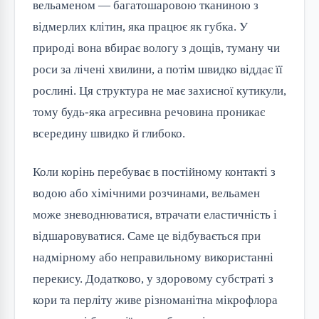
вельаменом — багатошаровою тканиною з
відмерлих клітин, яка працює як губка. У
природі вона вбирає вологу з дощів, туману чи
роси за лічені хвилини, а потім швидко віддає її
рослині. Ця структура не має захисної кутикули,
тому будь-яка агресивна речовина проникає
всередину швидко й глибоко.
Коли корінь перебуває в постійному контакті з
водою або хімічними розчинами, вельамен
може зневоднюватися, втрачати еластичність і
відшаровуватися. Саме це відбувається при
надмірному або неправильному використанні
перекису. Додатково, у здоровому субстраті з
кори та перліту живе різноманітна мікрофлора