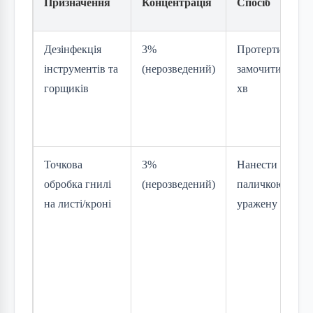
Призначення
Концентрація
Спосіб
Дезінфекція
3%
Протерти або
інструментів та
(нерозведений)
замочити на 5–
горщиків
хв
Точкова
3%
Нанести ватно
обробка гнилі
(нерозведений)
паличкою на
на листі/кроні
уражену ділянк