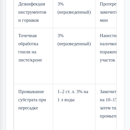
Дезинфекция
3%
Протереть или
инструментов
(неразведенный)
замочить на 5–
и горшков
мин
Точечная
3%
Нанести ватно
обработка
(неразведенный)
палочкой на
гнили на
пораженный
листе/кроне
участок
Промывание
1–2 ст. л. 3% на
Замочить корн
субстрата при
1 л воды
на 10–15 мин,
пересадке
затем тщатель
промыть