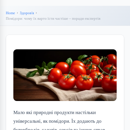
Home
Здоров'я
Помідори: чому їх варто їсти частіше – поради експертів
Мало які природні продукти настільки
універсальні, як помідори. Їх додають до
бутербродів, салатів, соусів та інших страв.