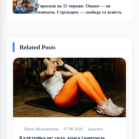
Гороскоп на 15 червня: Овнам — не
мовчати, Стрільцям — свобода та ясність
Related Posts
Павло Мельниченко
07.08.2026
Здоров'я
Калістеніка це: сила, краса і контроль