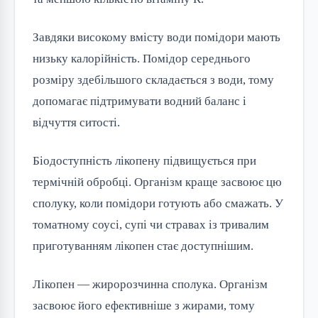
Завдяки високому вмісту води помідори мають
низьку калорійність. Помідор середнього
розміру здебільшого складається з води, тому
допомагає підтримувати водний баланс і
відчуття ситості.
Біодоступність лікопену підвищується при
термічній обробці. Організм краще засвоює цю
сполуку, коли помідори готують або смажать. У
томатному соусі, супі чи стравах із тривалим
приготуванням лікопен стає доступнішим.
Лікопен — жиророзчинна сполука. Організм
засвоює його ефективніше з жирами, тому