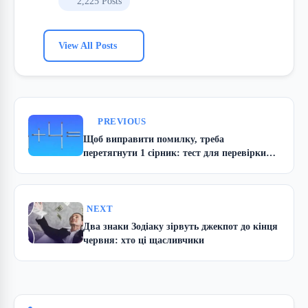
2,225 Posts
View All Posts
PREVIOUS
Щоб виправити помилку, треба
перетягнути 1 сірник: тест для перевірки
рівня IQ
NEXT
Два знаки Зодіаку зірвуть джекпот до кінця
червня: хто ці щасливчики