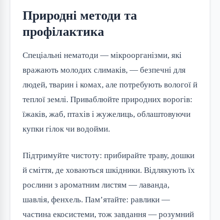
Природні методи та
профілактика
Спеціальні нематоди — мікроорганізми, які
вражають молодих слимаків, — безпечні для
людей, тварин і комах, але потребують вологої й
теплої землі. Приваблюйте природних ворогів:
їжаків, жаб, птахів і жужелиць, облаштовуючи
купки гілок чи водойми.
Підтримуйте чистоту: прибирайте траву, дошки
й сміття, де ховаються шкідники. Відлякують їх
рослини з ароматним листям — лаванда,
шавлія, фенхель. Пам’ятайте: равлики —
частина екосистеми, тож завдання — розумний