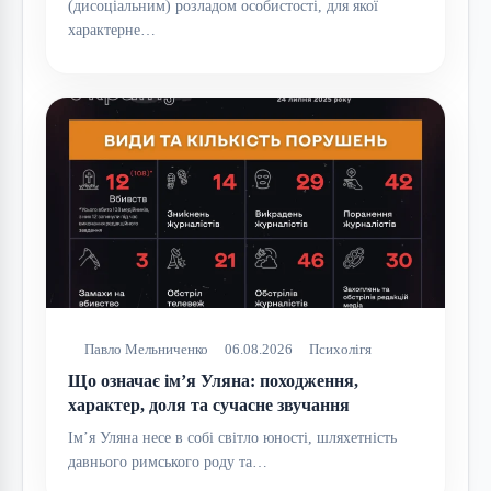
(дисоціальним) розладом особистості, для якої
характерне…
Павло Мельниченко
06.08.2026
Психолігя
Що означає ім’я Уляна: походження,
характер, доля та сучасне звучання
Ім’я Уляна несе в собі світло юності, шляхетність
давнього римського роду та…