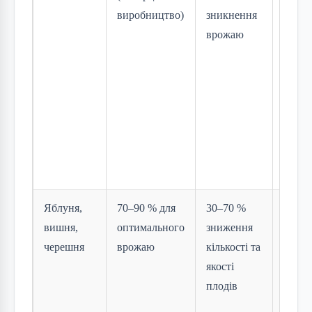
виробництво)
зникнення
(пона
врожаю
світо
мигда
зупин
Мигд
молок
горіх
рідкі
розк
Яблуня,
70–90 % для
30–70 %
Дрібн
вишня,
оптимального
зниження
дефор
черешня
врожаю
кількості та
плоди
якості
гілки
плодів
Поділ
Прика