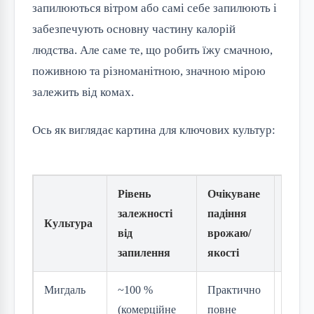
запилюються вітром або самі себе запилюють і
забезпечують основну частину калорій
людства. Але саме те, що робить їжу смачною,
поживною та різноманітною, значною мірою
залежить від комах.
Ось як виглядає картина для ключових культур:
Рівень
Очікуване
залежності
падіння
Наслі
Культура
від
врожаю/
бджіл
запилення
якості
Мигдаль
~100 %
Практично
Каліф
(комерційне
повне
індус