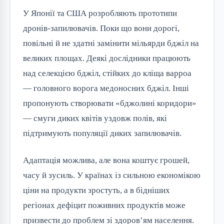
У Японії та США розробляють прототипи
дронів-запилювачів. Поки що вони дорогі,
повільні й не здатні замінити мільярди бджіл на
великих площах. Деякі дослідники працюють
над селекцією бджіл, стійких до кліща варроа
— головного ворога медоносних бджіл. Інші
пропонують створювати «бджолині коридори»
— смуги диких квітів уздовж полів, які
підтримують популяції диких запилювачів.
Адаптація можлива, але вона коштує грошей,
часу й зусиль. У країнах із сильною економікою
ціни на продукти зростуть, а в бідніших
регіонах дефіцит поживних продуктів може
призвести до проблем зі здоров’ям населення.