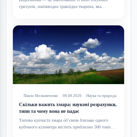
гризунів, напівводна травоїдна тварина, яка…
Павло Мельниченко
08.08.2026
Наука та природа
Скільки важить хмара: наукові розрахунки,
типи та чому вона не падає
Типова купчаста хмара об’ємом близько одного
кубічного кілометра містить приблизно 500 тонн…