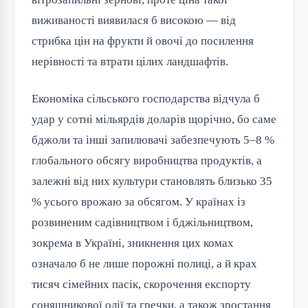
виживаності виявилася б високою — від
стрибка цін на фрукти й овочі до посилення
нерівності та втрати цілих ландшафтів.
Економіка сільського господарства відчула б
удар у сотні мільярдів доларів щорічно, бо саме
бджоли та інші запилювачі забезпечують 5–8 %
глобального обсягу виробництва продуктів, а
залежні від них культури становлять близько 35
% усього врожаю за обсягом. У країнах із
розвиненим садівництвом і бджільництвом,
зокрема в Україні, зникнення цих комах
означало б не лише порожні полиці, а й крах
тисяч сімейних пасік, скорочення експорту
соняшникової олії та гречки, а також зростання