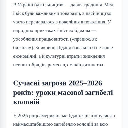
В Україні бджільництво — давня традиція. Мед
і віск були важливими товарами, а пасічництво
часто передавалося з покоління в покоління. У
народних приказках і піснях бджола —
уособлення працьовитості («працює, як
бджола»). Зникнення бджіл означало б не лише
економічні, а й культурні втрати: зникнення
певних обрядів, ремесел, смаків дитинства.
Сучасні загрози 2025–2026
років: уроки масової загибелі
колоній
У 2025 році американські бджолярі зіткнулися з
наймасштабнішою загибеллю колоній за всю