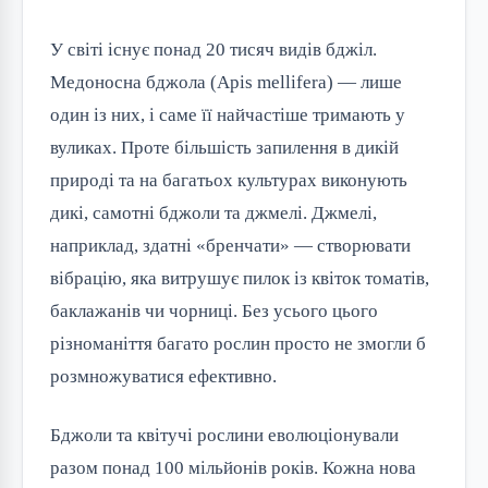
У світі існує понад 20 тисяч видів бджіл.
Медоносна бджола (Apis mellifera) — лише
один із них, і саме її найчастіше тримають у
вуликах. Проте більшість запилення в дикій
природі та на багатьох культурах виконують
дикі, самотні бджоли та джмелі. Джмелі,
наприклад, здатні «бренчати» — створювати
вібрацію, яка витрушує пилок із квіток томатів,
баклажанів чи чорниці. Без усього цього
різноманіття багато рослин просто не змогли б
розмножуватися ефективно.
Бджоли та квітучі рослини еволюціонували
разом понад 100 мільйонів років. Кожна нова