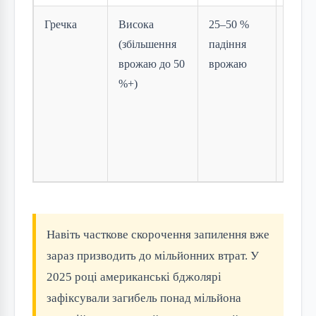
Гречка
Висока
25–50 %
Греча
(збільшення
падіння
тради
врожаю до 50
врожаю
украї
%+)
столу,
дефіц
дорог
гречк
з пол
Навіть часткове скорочення запилення вже
зараз призводить до мільйонних втрат. У
2025 році американські бджолярі
зафіксували загибель понад мільйона