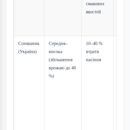
смакових
Шоко
якостей
рідкі
прод
премі
Соняшник
Середня–
10–40 %
Украї
(Україна)
висока
втрати
один і
(збільшення
насіння
експо
врожаю до 40
соняш
%)
олії.
врож
вдари
еконо
цінах
внутр
ринку