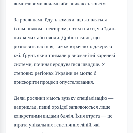
вимогливими видами або зникають зовсім.
За рослинами йдуть комахи, що живляться
їхнім пилком і нектаром, потім птахи, які їдять
цих комах або плоди. Дрібні ссавці, що
розносять насіння, також втрачають джерело
їжі. Ґрунт, який тримали різноманітні кореневі
системи, починає еродуватися швидше. У
степових регіонах України це могло б
прискорити процеси опустелювання.
Деякі рослини мають вузьку спеціалізацію —
наприклад, певні орхідеї запилюються лише
конкретними видами бджіл. Їхня втрата — це
втрата унікальних генетичних ліній, які