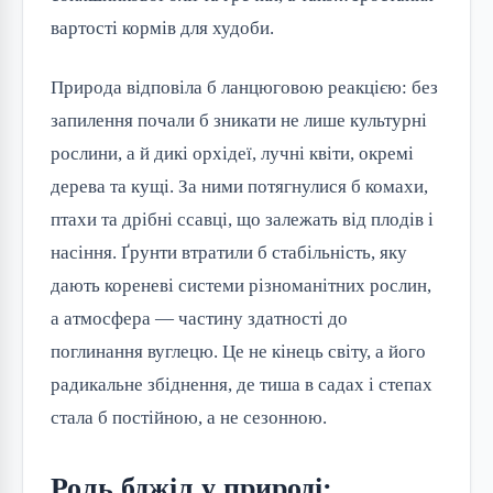
вартості кормів для худоби.
Природа відповіла б ланцюговою реакцією: без
запилення почали б зникати не лише культурні
рослини, а й дикі орхідеї, лучні квіти, окремі
дерева та кущі. За ними потягнулися б комахи,
птахи та дрібні ссавці, що залежать від плодів і
насіння. Ґрунти втратили б стабільність, яку
дають кореневі системи різноманітних рослин,
а атмосфера — частину здатності до
поглинання вуглецю. Це не кінець світу, а його
радикальне збіднення, де тиша в садах і степах
стала б постійною, а не сезонною.
Роль бджіл у природі: