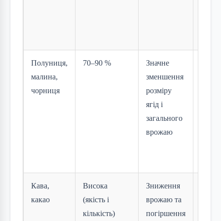
Сік і
доро
делік
Полуниця,
70–90 %
Значне
Ягідн
малина,
зменшення
плант
чорниця
розміру
втрат
ягід і
рента
загального
Свіжі
врожаю
влітк
сезо
диви
Кава,
Висока
Зниження
Какао
какао
(якість і
врожаю та
стали
кількість)
погіршення
доро