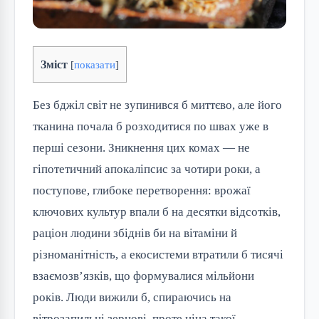
Зміст
[
показати
]
Без бджіл світ не зупинився б миттєво, але його
тканина почала б розходитися по швах уже в
перші сезони. Зникнення цих комах — не
гіпотетичний апокаліпсис за чотири роки, а
поступове, глибоке перетворення: врожаї
ключових культур впали б на десятки відсотків,
раціон людини збіднів би на вітаміни й
різноманітність, а екосистеми втратили б тисячі
взаємозв’язків, що формувалися мільйони
років. Люди вижили б, спираючись на
вітрозапильні зернові, проте ціна такої