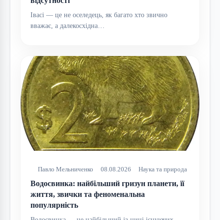
відсутності
Івасі — це не оселедець, як багато хто звично
вважає, а далекосхідна…
Павло Мельниченко
08.08.2026
Наука та природа
Водосвинка: найбільший гризун планети, її
життя, звички та феноменальна
популярність
Водосвинка — це найбільший із нині існуючих