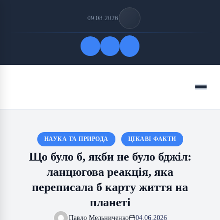
09.08.2026
Quick Links
Menu
FOLLOW US
НАУКА ТА ПРИРОДА
ЦІКАВІ ФАКТИ
Що було б, якби не було бджіл:
ланцюгова реакція, яка
переписала б карту життя на
планеті
Павло Мельниченко
04.06.2026