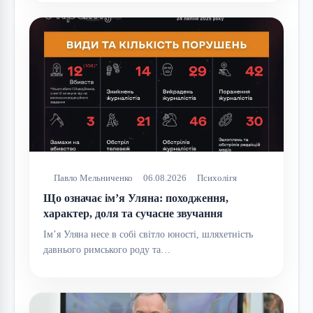
Павло Мельниченко
06.08.2026
Психолігя
Що означає ім’я Уляна: походження,
характер, доля та сучасне звучання
Ім’я Уляна несе в собі світло юності, шляхетність
давнього римського роду та…