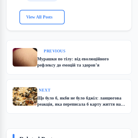
View All Posts
PREVIOUS
Мурашки по тілу: від еволюційного
рефлексу до емоцій та здоров’я
NEXT
Що було б, якби не було бджіл: ланцюгова
реакція, яка переписала б карту життя на
планеті