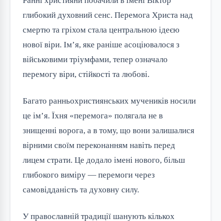
Ранні християни побачили в імені Віктор
глибокий духовний сенс. Перемога Христа над
смертю та гріхом стала центральною ідеєю
нової віри. Ім’я, яке раніше асоціювалося з
військовими тріумфами, тепер означало
перемогу віри, стійкості та любові.
Багато ранньохристиянських мучеників носили
це ім’я. Їхня «перемога» полягала не в
знищенні ворога, а в тому, що вони залишалися
вірними своїм переконанням навіть перед
лицем страти. Це додало імені нового, більш
глибокого виміру — перемоги через
самовідданість та духовну силу.
У православній традиції шанують кількох