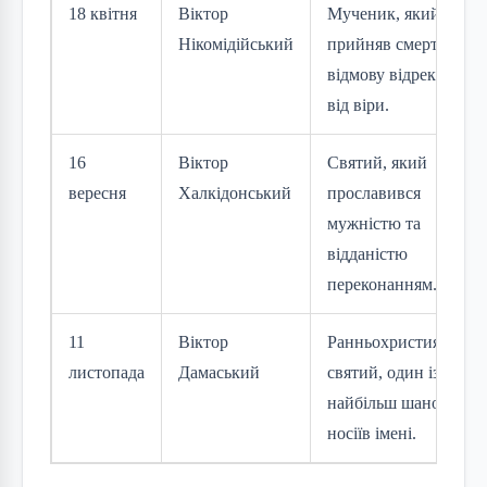
18 квітня
Віктор
Мученик, який
Нікомідійський
прийняв смерть за
відмову відректися
від віри.
16
Віктор
Святий, який
вересня
Халкідонський
прославився
мужністю та
відданістю
переконанням.
11
Віктор
Ранньохристиянськи
листопада
Дамаський
святий, один із
найбільш шанованих
носіїв імені.