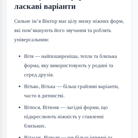
ласкаві варіанти
Сильне ім’я Віктор має цілу низку ніжних форм,
які пом’якшують його звучання та роблять
універсальним:
Вітя — найпоширеніша, тепла та близька
форма, яку використовують у родині та
серед друзів.
Вітько, Вітька — більш грайливі варіанти,
часто в дитинстві.
Вітюся, Вітюня — лагідні форми, що
підкреслюють ніжність у ставленні
близьких.
Вітасик, Вітюля — ще більш інтимні та