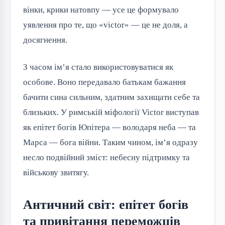
вінки, крики натовпу — усе це формувало
уявлення про те, що «victor» — це не доля, а
досягнення.
З часом ім’я стало використовуватися як
особове. Воно передавало батькам бажання
бачити сина сильним, здатним захищати себе та
близьких. У римській міфології Victor виступав
як епітет богів Юпітера — володаря неба — та
Марса — бога війни. Таким чином, ім’я одразу
несло подвійний зміст: небесну підтримку та
військову звитягу.
Античний світ: епітет богів
та привітання переможців