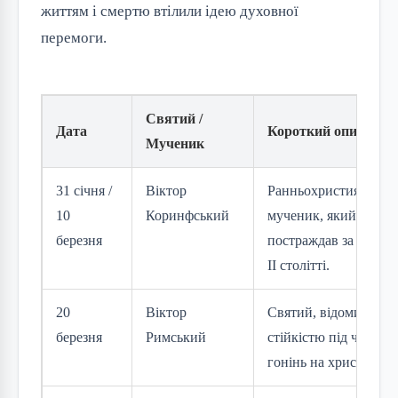
життям і смертю втілили ідею духовної
перемоги.
Святий /
Дата
Короткий опис
Мученик
31 січня /
Віктор
Ранньохристиянськи
10
Коринфський
мученик, який
березня
постраждав за віру в
II столітті.
20
Віктор
Святий, відомий
березня
Римський
стійкістю під час
гонінь на християн.