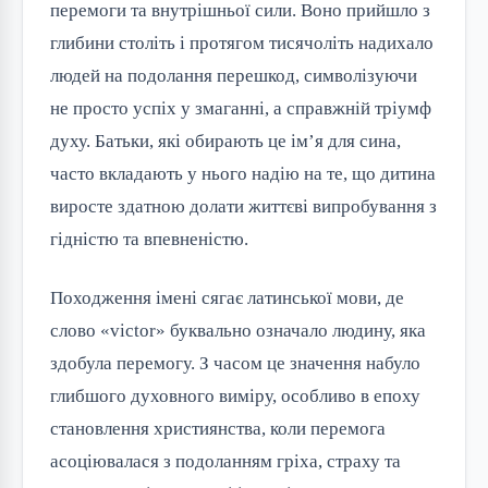
перемоги та внутрішньої сили. Воно прийшло з
глибини століть і протягом тисячоліть надихало
людей на подолання перешкод, символізуючи
не просто успіх у змаганні, а справжній тріумф
духу. Батьки, які обирають це ім’я для сина,
часто вкладають у нього надію на те, що дитина
виросте здатною долати життєві випробування з
гідністю та впевненістю.
Походження імені сягає латинської мови, де
слово «victor» буквально означало людину, яка
здобула перемогу. З часом це значення набуло
глибшого духовного виміру, особливо в епоху
становлення християнства, коли перемога
асоціювалася з подоланням гріха, страху та