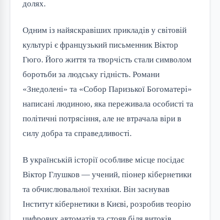
долях.
Одним із найяскравіших прикладів у світовій
культурі є французький письменник Віктор
Гюго. Його життя та творчість стали символом
боротьби за людську гідність. Романи
«Знедолені» та «Собор Паризької Богоматері»
написані людиною, яка переживала особисті та
політичні потрясіння, але не втрачала віри в
силу добра та справедливості.
В українській історії особливе місце посідає
Віктор Глушков — учений, піонер кібернетики
та обчислювальної техніки. Він заснував
Інститут кібернетики в Києві, розробив теорію
цифрових автоматів та стояв біля витоків